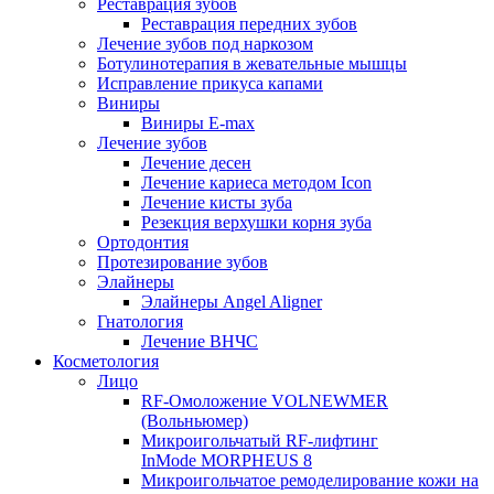
Реставрация зубов
Реставрация передних зубов
Лечение зубов под наркозом
Ботулинотерапия в жевательные мышцы
Исправление прикуса капами
Виниры
Виниры E-max
Лечение зубов
Лечение десен
Лечение кариеса методом Icon
Лечение кисты зуба
Резекция верхушки корня зуба
Ортодонтия
Протезирование зубов
Элайнеры
Элайнеры Angel Aligner
Гнатология
Лечение ВНЧС
Косметология
Лицо
RF-Омоложение VOLNEWMER
(Вольньюмер)
Микроигольчатый RF-лифтинг
InMode MORPHEUS 8
Микроигольчатое ремоделирование кожи на