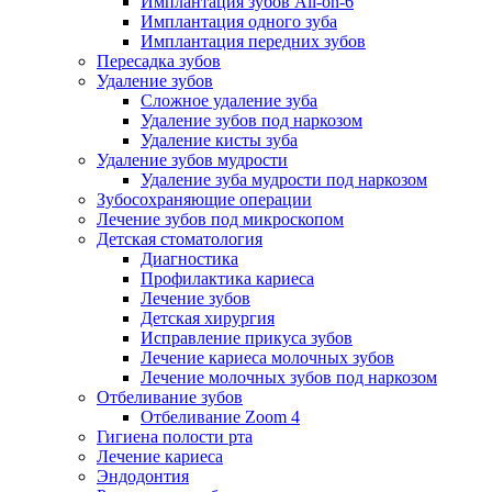
Имплантация зубов All-on-6
Имплантация одного зуба
Имплантация передних зубов
Пересадка зубов
Удаление зубов
Сложное удаление зуба
Удаление зубов под наркозом
Удаление кисты зуба
Удаление зубов мудрости
Удаление зуба мудрости под наркозом
Зубосохраняющие операции
Лечение зубов под микроскопом
Детская стоматология
Диагностика
Профилактика кариеса
Лечение зубов
Детская хирургия
Исправление прикуса зубов
Лечение кариеса молочных зубов
Лечение молочных зубов под наркозом
Отбеливание зубов
Отбеливание Zoom 4
Гигиена полости рта
Лечение кариеса
Эндодонтия