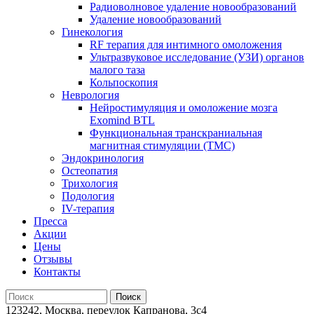
Радиоволновое удаление новообразований
Удаление новообразований
Гинекология
RF терапия для интимного омоложения
Ультразвуковое исследование (УЗИ) органов
малого таза
Кольпоскопия
Неврология
Нейростимуляция и омоложение мозга
Exomind BTL
Функциональная транскраниальная
магнитная стимуляции (ТМС)
Эндокринология
Остеопатия
Трихология
Подология
IV-терапия
Пресса
Акции
Цены
Отзывы
Контакты
123242, Москва, переулок Капранова, 3с4