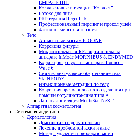
EMFACE BTL
Коллагеновые инъекции “Коллост”
Ботокс для лица
PRP терапия RegenLab
Профессиональный пирсинг и прокол ушей
Фотодинамическая терапия
Тело
Аппаратный массаж ICOONE
Коррекция фигуры
Микроигольчатый RF-лифтинг тела на
аппарате InMode MORPHEUS 8, ENDYMED
Коррекция фигуры на аппарате Lumicell
Wave 6
Скинтеллектуальное обертывание тела
SKINBODY
Инъекционные методики по телу
Коррекция чрезмерного потоотделения при
помощи ботулинотоксина типа А
Лазерная эпиляция MedioStar NeXT
Аппаратная косметология
Системная медицина
Дерматология
Диагностика в дерматологии
Лечение проблемной кожи и акне
Методы удаления новообразований