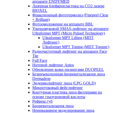
аппарате ENDYMED
Лазерная блефаропластика на CO2 лазере
BIOXEL
Фракционный фототермолиз (Finepeel Clear
+ Brilliant)
Фотоомоложение на аппарате BBL
Ультразвуковой SMAS-лифтинг на аппарате
Ultraformer MPT (Micro Pulsed Technology)
Ultraformer MPT Lifting (МПТ
Лифтинг)
Ultraformer MPT Toning (МПТ Тонинг)
Радиочастотный лифтинг на аппарате Face
Tite
Full Face
Нитевой лифтинг Aptos
Обновление кожи пилингами DUOPEEL
Безинъекционная биоревитализация лица
Dermadrop
Эндермолифтинг лица (LPG GOLD)
Микротоковый фейслифтинг
Контурная пластика лица филлерами на
основе гиалуроновой кислоты
Рефреш губ
Биоревитализация лица
Неинвазивное моделирование лица