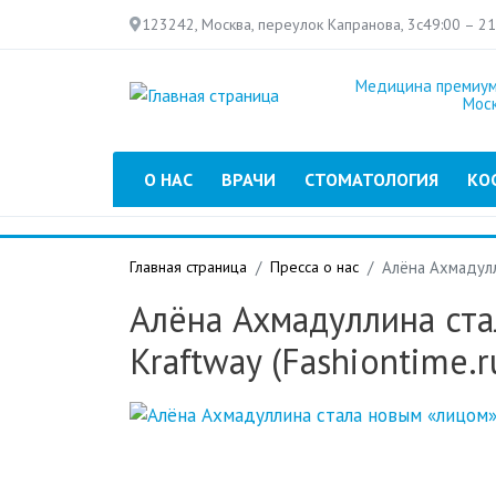
123242, Москва, переулок Капранова, 3с4
9:00 – 2
Медицина премиум
Мос
Главное меню
О НАС
ВРАЧИ
СТОМАТОЛОГИЯ
КО
Главная страница
Пресса о нас
Алёна Ахмадулл
Алёна Ахмадуллина ст
Kraftway (Fashiontime.r