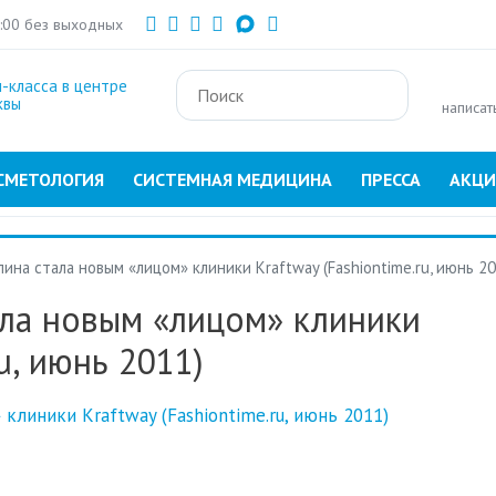
Перейти
1:00 без выходных
к
основному
-класса в центре
содержанию
квы
написат
СМЕТОЛОГИЯ
СИСТЕМНАЯ МЕДИЦИНА
ПРЕССА
АКЦ
ина стала новым «лицом» клиники Kraftway (Fashiontime.ru, июнь 20
ала новым «лицом» клиники
u, июнь 2011)