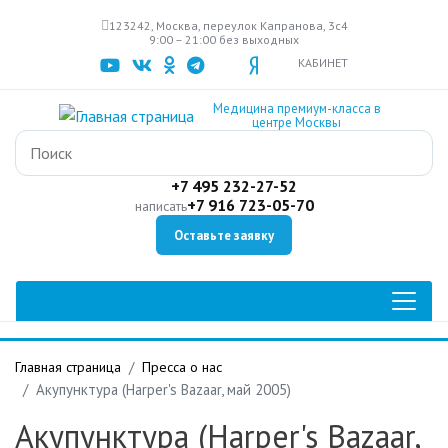
Перейти
123242, Москва, переулок Капранова, 3с4
к
9:00 – 21:00 без выходных
основному
КАБИНЕТ
содержанию
Медицина премиум-класса в
центре Москвы
+7 495 232-27-52
+7 916 723-05-70
написать
Оставьте заявку
Главная страница
Пресса о нас
Акупунктура (Harper's Bazaar, май 2005)
Акупунктура (Harper's Bazaar,