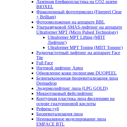
Лазерная блефаропластика на CO2 лазере
BIOXEL
Фракционный фототермолиз (Finepeel Clear
+ Brilliant)
Фотоомоложение на аппарате BBL
Ультразвуковой SMAS-лифтинг на аппарате
Ultraformer MPT (Micro Pulsed Technology)
Ultraformer MPT Lifting (МПТ
Лифтинг)
Ultraformer MPT Toning (МПТ Тонинг)
Радиочастотный лифтинг на аппарате Face
Tite
Full Face
Нитевой лифтинг Aptos
Обновление кожи пилингами DUOPEEL
Безинъекционная биоревитализация лица
Dermadrop
Эндермолифтинг лица (LPG GOLD)
Микротоковый фейслифтинг
Контурная пластика лица филлерами на
основе гиалуроновой кислоты
Рефреш губ
Биоревитализация лица
Неинвазивное моделирование лица
EMFACE BTL