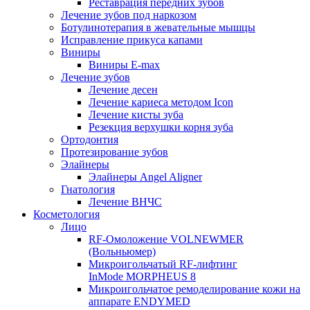
Реставрация передних зубов
Лечение зубов под наркозом
Ботулинотерапия в жевательные мышцы
Исправление прикуса капами
Виниры
Виниры E-max
Лечение зубов
Лечение десен
Лечение кариеса методом Icon
Лечение кисты зуба
Резекция верхушки корня зуба
Ортодонтия
Протезирование зубов
Элайнеры
Элайнеры Angel Aligner
Гнатология
Лечение ВНЧС
Косметология
Лицо
RF-Омоложение VOLNEWMER
(Вольньюмер)
Микроигольчатый RF-лифтинг
InMode MORPHEUS 8
Микроигольчатое ремоделирование кожи на
аппарате ENDYMED