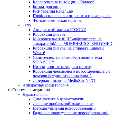
Коллагеновые инъекции “Коллост”
Ботокс для лица
PRP терапия RegenLab
Профессиональный пирсинг и прокол ушей
Фотодинамическая терапия
Тело
Аппаратный массаж ICOONE
Коррекция фигуры
Микроигольчатый RF-лифтинг тела на
аппарате InMode MORPHEUS 8, ENDYMED
Коррекция фигуры на аппарате Lumicell
Wave 6
Скинтеллектуальное обертывание тела
SKINBODY
Инъекционные методики по телу
Коррекция чрезмерного потоотделения при
помощи ботулинотоксина типа А
Лазерная эпиляция MedioStar NeXT
Аппаратная косметология
Системная медицина
Дерматология
Диагностика в дерматологии
Лечение проблемной кожи и акне
Методы удаления новообразований
Радиоволновое удаление новообразований