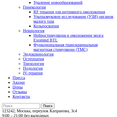
Удаление новообразований
Гинекология
RF терапия для интимного омоложения
Ультразвуковое исследование (УЗИ) органов
малого таза
Кольпоскопия
Неврология
Нейростимуляция и омоложение мозга
Exomind BTL
Функциональная транскраниальная
магнитная стимуляции (ТМС)
Эндокринология
Остеопатия
Трихология
Подология
IV-терапия
Пресса
Акции
Цены
Отзывы
Контакты
123242, Москва, переулок Капранова, 3с4
9:00 – 21:00 без выходных