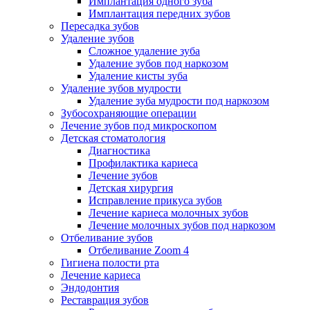
Имплантация одного зуба
Имплантация передних зубов
Пересадка зубов
Удаление зубов
Сложное удаление зуба
Удаление зубов под наркозом
Удаление кисты зуба
Удаление зубов мудрости
Удаление зуба мудрости под наркозом
Зубосохраняющие операции
Лечение зубов под микроскопом
Детская стоматология
Диагностика
Профилактика кариеса
Лечение зубов
Детская хирургия
Исправление прикуса зубов
Лечение кариеса молочных зубов
Лечение молочных зубов под наркозом
Отбеливание зубов
Отбеливание Zoom 4
Гигиена полости рта
Лечение кариеса
Эндодонтия
Реставрация зубов