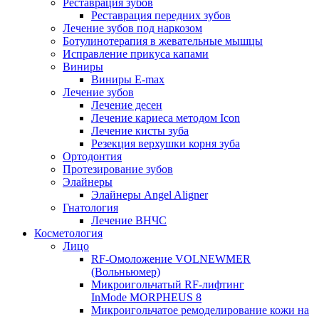
Реставрация зубов
Реставрация передних зубов
Лечение зубов под наркозом
Ботулинотерапия в жевательные мышцы
Исправление прикуса капами
Виниры
Виниры E-max
Лечение зубов
Лечение десен
Лечение кариеса методом Icon
Лечение кисты зуба
Резекция верхушки корня зуба
Ортодонтия
Протезирование зубов
Элайнеры
Элайнеры Angel Aligner
Гнатология
Лечение ВНЧС
Косметология
Лицо
RF-Омоложение VOLNEWMER
(Вольньюмер)
Микроигольчатый RF-лифтинг
InMode MORPHEUS 8
Микроигольчатое ремоделирование кожи на