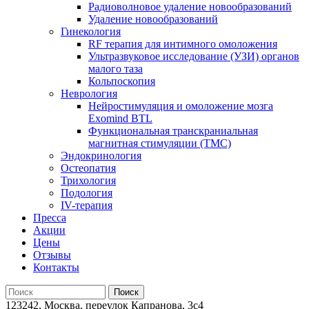
Радиоволновое удаление новообразований
Удаление новообразований
Гинекология
RF терапия для интимного омоложения
Ультразвуковое исследование (УЗИ) органов
малого таза
Кольпоскопия
Неврология
Нейростимуляция и омоложение мозга
Exomind BTL
Функциональная транскраниальная
магнитная стимуляции (ТМС)
Эндокринология
Остеопатия
Трихология
Подология
IV-терапия
Пресса
Акции
Цены
Отзывы
Контакты
123242, Москва, переулок Капранова, 3с4