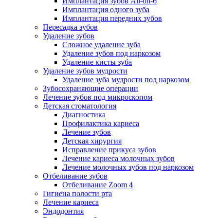
Имплантация зубов All-on-6
Имплантация одного зуба
Имплантация передних зубов
Пересадка зубов
Удаление зубов
Сложное удаление зуба
Удаление зубов под наркозом
Удаление кисты зуба
Удаление зубов мудрости
Удаление зуба мудрости под наркозом
Зубосохраняющие операции
Лечение зубов под микроскопом
Детская стоматология
Диагностика
Профилактика кариеса
Лечение зубов
Детская хирургия
Исправление прикуса зубов
Лечение кариеса молочных зубов
Лечение молочных зубов под наркозом
Отбеливание зубов
Отбеливание Zoom 4
Гигиена полости рта
Лечение кариеса
Эндодонтия