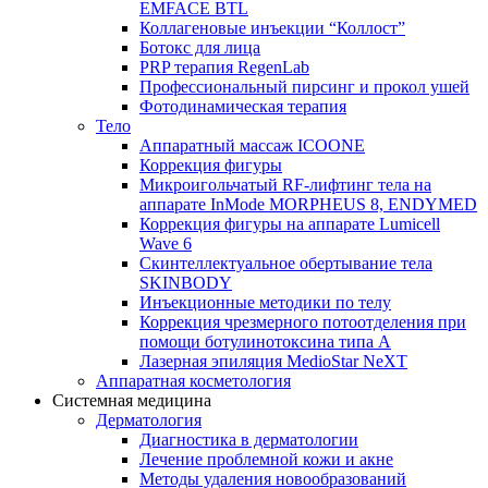
EMFACE BTL
Коллагеновые инъекции “Коллост”
Ботокс для лица
PRP терапия RegenLab
Профессиональный пирсинг и прокол ушей
Фотодинамическая терапия
Тело
Аппаратный массаж ICOONE
Коррекция фигуры
Микроигольчатый RF-лифтинг тела на
аппарате InMode MORPHEUS 8, ENDYMED
Коррекция фигуры на аппарате Lumicell
Wave 6
Скинтеллектуальное обертывание тела
SKINBODY
Инъекционные методики по телу
Коррекция чрезмерного потоотделения при
помощи ботулинотоксина типа А
Лазерная эпиляция MedioStar NeXT
Аппаратная косметология
Системная медицина
Дерматология
Диагностика в дерматологии
Лечение проблемной кожи и акне
Методы удаления новообразований