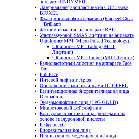
аппарате ENDYMED
Лазерная блефаропластика на CO2 лазере
BIOXEL
Фракционный фототермолиз (Finepeel Clear
+ Brilliant)
Фотоомоложение на аппарате BBL
Ультразвуковой SMAS-лифтинг на аппарате
Ultraformer MPT (Micro Pulsed Technology)
Ultraformer MPT Lifting (МПТ
Лифтинг)
Ultraformer MPT Toning (МПТ Тонинг)
Радиочастотный лифтинг на аппарате Face
Tite
Full Face
Нитевой лифтинг Aptos
Обновление кожи пилингами DUOPEEL
Безинъекционная биоревитализация лица
Dermadrop
Эндермолифтинг лица (LPG GOLD)
Микротоковый фейслифтинг
Контурная пластика лица филлерами на
основе гиалуроновой кислоты
Рефреш губ
Биоревитализация лица
Неинвазивное моделирование лица