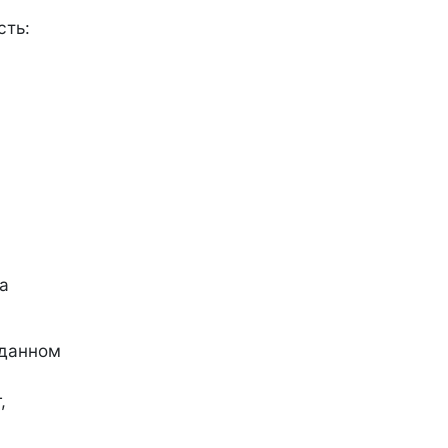
сть:
а
 данном
,