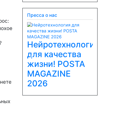
Пресса о нас
рос:
лохое
Нейротехнология
?
для качества
Previous
Next
жизни! POSTA
MAGAZINE
2026
чнете
ьных
ю