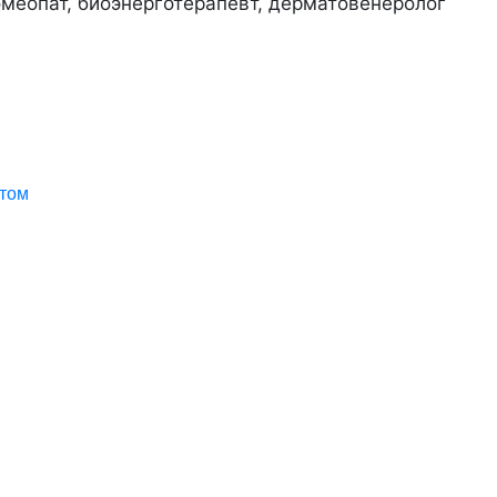
гомеопат, биоэнерготерапевт, дерматовенеролог
ктом