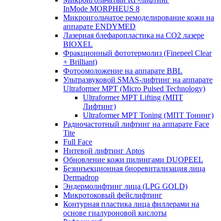
InMode MORPHEUS 8
Микроигольчатое ремоделирование кожи на
аппарате ENDYMED
Лазерная блефаропластика на CO2 лазере
BIOXEL
Фракционный фототермолиз (Finepeel Clear
+ Brilliant)
Фотоомоложение на аппарате BBL
Ультразвуковой SMAS-лифтинг на аппарате
Ultraformer MPT (Micro Pulsed Technology)
Ultraformer MPT Lifting (МПТ
Лифтинг)
Ultraformer MPT Toning (МПТ Тонинг)
Радиочастотный лифтинг на аппарате Face
Tite
Full Face
Нитевой лифтинг Aptos
Обновление кожи пилингами DUOPEEL
Безинъекционная биоревитализация лица
Dermadrop
Эндермолифтинг лица (LPG GOLD)
Микротоковый фейслифтинг
Контурная пластика лица филлерами на
основе гиалуроновой кислоты