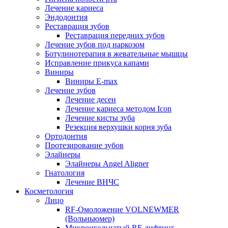
Лечение кариеса
Эндодонтия
Реставрация зубов
Реставрация передних зубов
Лечение зубов под наркозом
Ботулинотерапия в жевательные мышцы
Исправление прикуса капами
Виниры
Виниры E-max
Лечение зубов
Лечение десен
Лечение кариеса методом Icon
Лечение кисты зуба
Резекция верхушки корня зуба
Ортодонтия
Протезирование зубов
Элайнеры
Элайнеры Angel Aligner
Гнатология
Лечение ВНЧС
Косметология
Лицо
RF-Омоложение VOLNEWMER
(Вольньюмер)
Микроигольчатый RF-лифтинг