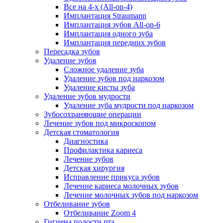
Все на 4-х (All-on-4)
Имплантация Straumann
Имплантация зубов All-on-6
Имплантация одного зуба
Имплантация передних зубов
Пересадка зубов
Удаление зубов
Сложное удаление зуба
Удаление зубов под наркозом
Удаление кисты зуба
Удаление зубов мудрости
Удаление зуба мудрости под наркозом
Зубосохраняющие операции
Лечение зубов под микроскопом
Детская стоматология
Диагностика
Профилактика кариеса
Лечение зубов
Детская хирургия
Исправление прикуса зубов
Лечение кариеса молочных зубов
Лечение молочных зубов под наркозом
Отбеливание зубов
Отбеливание Zoom 4
Гигиена полости рта