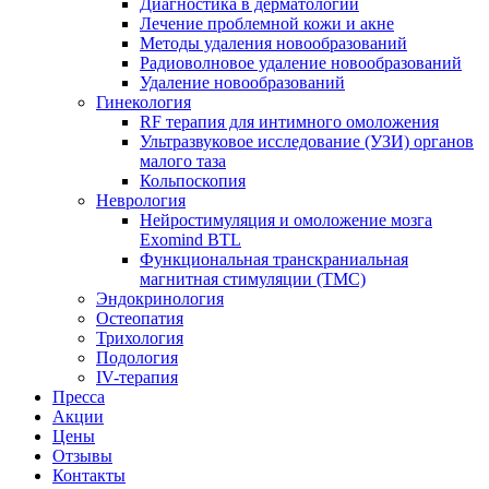
Диагностика в дерматологии
Лечение проблемной кожи и акне
Методы удаления новообразований
Радиоволновое удаление новообразований
Удаление новообразований
Гинекология
RF терапия для интимного омоложения
Ультразвуковое исследование (УЗИ) органов
малого таза
Кольпоскопия
Неврология
Нейростимуляция и омоложение мозга
Exomind BTL
Функциональная транскраниальная
магнитная стимуляции (ТМС)
Эндокринология
Остеопатия
Трихология
Подология
IV-терапия
Пресса
Акции
Цены
Отзывы
Контакты