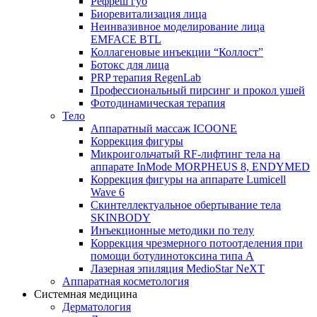
Рефреш губ
Биоревитализация лица
Неинвазивное моделирование лица
EMFACE BTL
Коллагеновые инъекции “Коллост”
Ботокс для лица
PRP терапия RegenLab
Профессиональный пирсинг и прокол ушей
Фотодинамическая терапия
Тело
Аппаратный массаж ICOONE
Коррекция фигуры
Микроигольчатый RF-лифтинг тела на
аппарате InMode MORPHEUS 8, ENDYMED
Коррекция фигуры на аппарате Lumicell
Wave 6
Скинтеллектуальное обертывание тела
SKINBODY
Инъекционные методики по телу
Коррекция чрезмерного потоотделения при
помощи ботулинотоксина типа А
Лазерная эпиляция MedioStar NeXT
Аппаратная косметология
Системная медицина
Дерматология