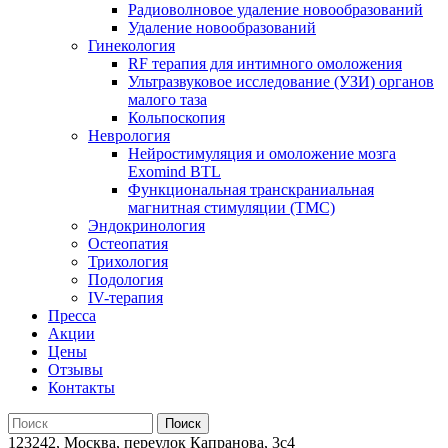
Радиоволновое удаление новообразований
Удаление новообразований
Гинекология
RF терапия для интимного омоложения
Ультразвуковое исследование (УЗИ) органов
малого таза
Кольпоскопия
Неврология
Нейростимуляция и омоложение мозга
Exomind BTL
Функциональная транскраниальная
магнитная стимуляции (ТМС)
Эндокринология
Остеопатия
Трихология
Подология
IV-терапия
Пресса
Акции
Цены
Отзывы
Контакты
123242, Москва, переулок Капранова, 3с4