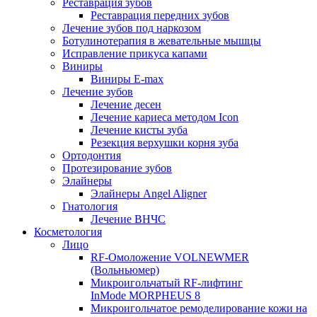
Реставрация зубов
Реставрация передних зубов
Лечение зубов под наркозом
Ботулинотерапия в жевательные мышцы
Исправление прикуса капами
Виниры
Виниры E-max
Лечение зубов
Лечение десен
Лечение кариеса методом Icon
Лечение кисты зуба
Резекция верхушки корня зуба
Ортодонтия
Протезирование зубов
Элайнеры
Элайнеры Angel Aligner
Гнатология
Лечение ВНЧС
Косметология
Лицо
RF-Омоложение VOLNEWMER
(Вольньюмер)
Микроигольчатый RF-лифтинг
InMode MORPHEUS 8
Микроигольчатое ремоделирование кожи на