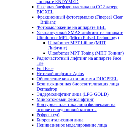
аппарате ENDYMED
Лазерная блефаропластика на CO2 лазере
BIOXEL
Фракционный фототермолиз (Finepeel Clear
+ Brilliant)
Фотоомоложение на аппарате BBL
Ультразвуковой SMAS-лифтинг на аппарате
Ultraformer MPT (Micro Pulsed Technology)
Ultraformer MPT Lifting (МПТ
Лифтинг)
Ultraformer MPT Toning (МПТ Тонинг)
Радиочастотный лифтинг на аппарате Face
Tite
Full Face
Нитевой лифтинг Aptos
Обновление кожи пилингами DUOPEEL
Безинъекционная биоревитализация лица
Dermadrop
Эндермолифтинг лица (LPG GOLD)
Микротоковый фейслифтинг
Контурная пластика лица филлерами на
основе гиалуроновой кислоты
Рефреш губ
Биоревитализация лица
Неинвазивное моделирование лица