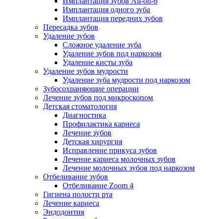
Имплантация зубов All-on-6
Имплантация одного зуба
Имплантация передних зубов
Пересадка зубов
Удаление зубов
Сложное удаление зуба
Удаление зубов под наркозом
Удаление кисты зуба
Удаление зубов мудрости
Удаление зуба мудрости под наркозом
Зубосохраняющие операции
Лечение зубов под микроскопом
Детская стоматология
Диагностика
Профилактика кариеса
Лечение зубов
Детская хирургия
Исправление прикуса зубов
Лечение кариеса молочных зубов
Лечение молочных зубов под наркозом
Отбеливание зубов
Отбеливание Zoom 4
Гигиена полости рта
Лечение кариеса
Эндодонтия