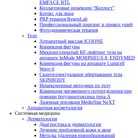
EMFACE BTL
Коллагеновые инъекции “Коллост”
Ботокс для лица
PRP терапия RegenLab
Профессиональный пирсинг и прокол ушей
Фотодинамическая терапия
Тело
Аппаратный массаж ICOONE
Коррекция фигуры
Микроигольчатый RF-лифтинг тела на
аппарате InMode MORPHEUS 8, ENDYMED
Коррекция фигуры на аппарате Lumicell
Wave 6
Скинтеллектуальное обертывание тела
SKINBODY
Инъекционные методики по телу
Коррекция чрезмерного потоотделения при
помощи ботулинотоксина типа А
Лазерная эпиляция MedioStar NeXT
Аппаратная косметология
Системная медицина
Дерматология
Диагностика в дерматологии
Лечение проблемной кожи и акне
Методы удаления новообразований