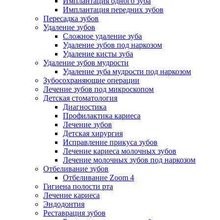
Имплантация одного зуба
Имплантация передних зубов
Пересадка зубов
Удаление зубов
Сложное удаление зуба
Удаление зубов под наркозом
Удаление кисты зуба
Удаление зубов мудрости
Удаление зуба мудрости под наркозом
Зубосохраняющие операции
Лечение зубов под микроскопом
Детская стоматология
Диагностика
Профилактика кариеса
Лечение зубов
Детская хирургия
Исправление прикуса зубов
Лечение кариеса молочных зубов
Лечение молочных зубов под наркозом
Отбеливание зубов
Отбеливание Zoom 4
Гигиена полости рта
Лечение кариеса
Эндодонтия
Реставрация зубов