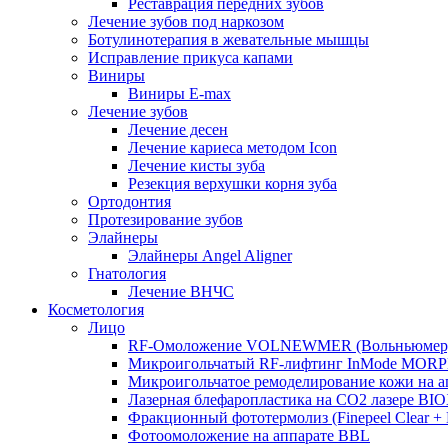
Реставрация передних зубов
Лечение зубов под наркозом
Ботулинотерапия в жевательные мышцы
Исправление прикуса капами
Виниры
Виниры E-max
Лечение зубов
Лечение десен
Лечение кариеса методом Icon
Лечение кисты зуба
Резекция верхушки корня зуба
Ортодонтия
Протезирование зубов
Элайнеры
Элайнеры Angel Aligner
Гнатология
Лечение ВНЧС
Косметология
Лицо
RF-Омоложение VOLNEWMER (Вольньюмер
Микроигольчатый RF-лифтинг InMode MOR
Микроигольчатое ремоделирование кожи на
Лазерная блефаропластика на CO2 лазере BI
Фракционный фототермолиз (Finepeel Clear + Br
Фотоомоложение на аппарате BBL