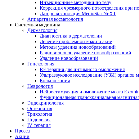
Инъекционные методики по телу
Коррекция чрезмерного потоотделения при п
Лазерная эпиляция MedioStar NeXT
Аппаратная косметология
Системная медицина
Дерматология
Диагностика в дерматологии
Лечение проблемной кожи и акне
Методы удаления новообразований
Радиоволновое удаление новообразований
Удаление новообразований
Гинекология
RF терапия для интимного омоложения
Ультразвуковое исследование (УЗИ) органов м
Кольпоскопия
Неврология
Нейростимуляция и омоложение мозга Exomi
Функциональная транскраниальная магнитна
Эндокринология
Остеопатия
Трихология
Подология
IV-терапия
Пресса
Акции