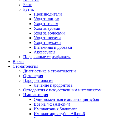
Блог
Бутик
Производители
Уход за лицом
Уход за телом
Уход за зубами
Уход за волосами
Уход за ногами
Уход за руками
Витамины и добавки
Аксессуары
Подарочные сертификаты
Врачи
Стоматология
Диагностика в стоматологии
Ортопедия
Пародонтология
Лечение пародонтоза
Ортодонтия с искусственным интеллектом
Имплантация
Одномоментная имплантация зубов
Все на 4-х (All-on-4)
Имплантация Straumann
Имплантация зубов All-on-6