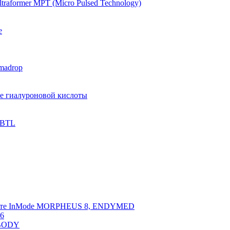
raformer MPT (Micro Pulsed Technology)
e
madrop
ве гиалуроновой кислоты
 BTL
арате InMode MORPHEUS 8, ENDYMED
 6
NBODY