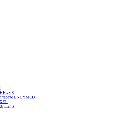
)
PHEUS 8
 аппарате ENDYMED
OXEL
illiant)