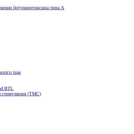
омощи ботулинотоксина типа А
алого таза
nd BTL
я стимуляции (ТМС)