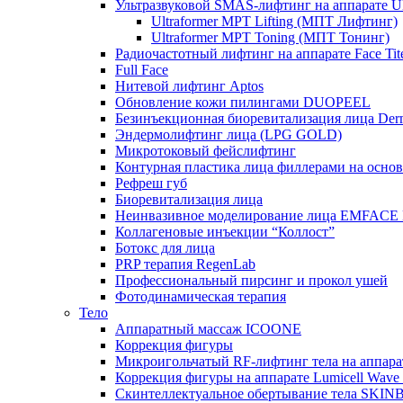
Ультразвуковой SMAS-лифтинг на аппарате Ult
Ultraformer MPT Lifting (МПТ Лифтинг)
Ultraformer MPT Toning (МПТ Тонинг)
Радиочастотный лифтинг на аппарате Face Tit
Full Face
Нитевой лифтинг Aptos
Обновление кожи пилингами DUOPEEL
Безинъекционная биоревитализация лица Der
Эндермолифтинг лица (LPG GOLD)
Микротоковый фейслифтинг
Контурная пластика лица филлерами на осно
Рефреш губ
Биоревитализация лица
Неинвазивное моделирование лица EMFACE
Коллагеновые инъекции “Коллост”
Ботокс для лица
PRP терапия RegenLab
Профессиональный пирсинг и прокол ушей
Фотодинамическая терапия
Тело
Аппаратный массаж ICOONE
Коррекция фигуры
Микроигольчатый RF-лифтинг тела на апп
Коррекция фигуры на аппарате Lumicell Wave
Скинтеллектуальное обертывание тела SKI