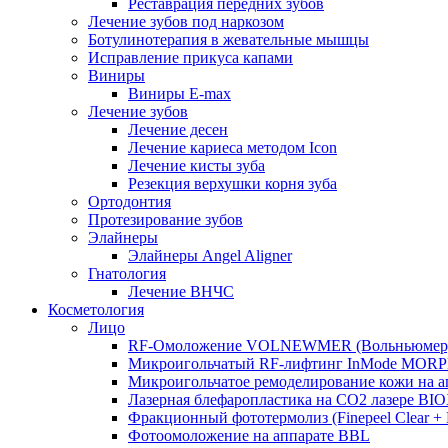
Реставрация передних зубов
Лечение зубов под наркозом
Ботулинотерапия в жевательные мышцы
Исправление прикуса капами
Виниры
Виниры E-max
Лечение зубов
Лечение десен
Лечение кариеса методом Icon
Лечение кисты зуба
Резекция верхушки корня зуба
Ортодонтия
Протезирование зубов
Элайнеры
Элайнеры Angel Aligner
Гнатология
Лечение ВНЧС
Косметология
Лицо
RF-Омоложение VOLNEWMER (Вольньюмер
Микроигольчатый RF-лифтинг InMode MOR
Микроигольчатое ремоделирование кожи на
Лазерная блефаропластика на CO2 лазере BI
Фракционный фототермолиз (Finepeel Clear + Br
Фотоомоложение на аппарате BBL