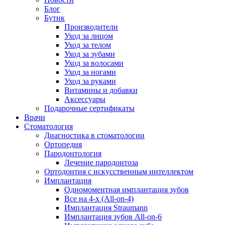
Блог
Бутик
Производители
Уход за лицом
Уход за телом
Уход за зубами
Уход за волосами
Уход за ногами
Уход за руками
Витамины и добавки
Аксессуары
Подарочные сертификаты
Врачи
Стоматология
Диагностика в стоматологии
Ортопедия
Пародонтология
Лечение пародонтоза
Ортодонтия с искусственным интеллектом
Имплантация
Одномоментная имплантация зубов
Все на 4-х (All-on-4)
Имплантация Straumann
Имплантация зубов All-on-6