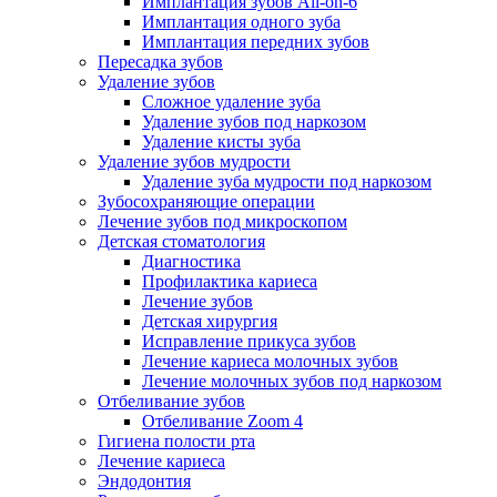
Имплантация зубов All-on-6
Имплантация одного зуба
Имплантация передних зубов
Пересадка зубов
Удаление зубов
Сложное удаление зуба
Удаление зубов под наркозом
Удаление кисты зуба
Удаление зубов мудрости
Удаление зуба мудрости под наркозом
Зубосохраняющие операции
Лечение зубов под микроскопом
Детская стоматология
Диагностика
Профилактика кариеса
Лечение зубов
Детская хирургия
Исправление прикуса зубов
Лечение кариеса молочных зубов
Лечение молочных зубов под наркозом
Отбеливание зубов
Отбеливание Zoom 4
Гигиена полости рта
Лечение кариеса
Эндодонтия