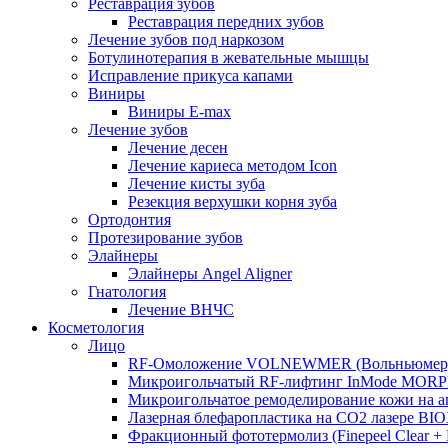
Реставрация зубов
Реставрация передних зубов
Лечение зубов под наркозом
Ботулинотерапия в жевательные мышцы
Исправление прикуса капами
Виниры
Виниры E-max
Лечение зубов
Лечение десен
Лечение кариеса методом Icon
Лечение кисты зуба
Резекция верхушки корня зуба
Ортодонтия
Протезирование зубов
Элайнеры
Элайнеры Angel Aligner
Гнатология
Лечение ВНЧС
Косметология
Лицо
RF-Омоложение VOLNEWMER (Вольньюмер
Микроигольчатый RF-лифтинг InMode MOR
Микроигольчатое ремоделирование кожи на
Лазерная блефаропластика на CO2 лазере BI
Фракционный фототермолиз (Finepeel Clear + Br