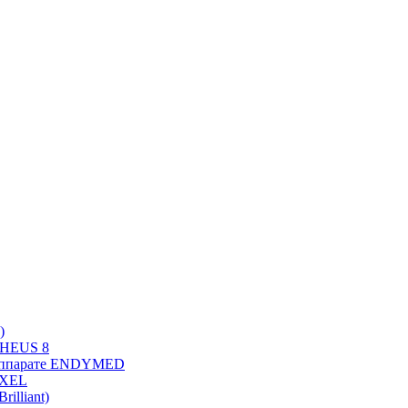
)
PHEUS 8
 аппарате ENDYMED
OXEL
illiant)