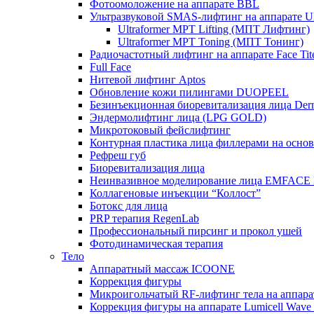
Фотоомоложение на аппарате BBL
Ультразвуковой SMAS-лифтинг на аппарате Ult
Ultraformer MPT Lifting (МПТ Лифтинг)
Ultraformer MPT Toning (МПТ Тонинг)
Радиочастотный лифтинг на аппарате Face Tit
Full Face
Нитевой лифтинг Aptos
Обновление кожи пилингами DUOPEEL
Безинъекционная биоревитализация лица Der
Эндермолифтинг лица (LPG GOLD)
Микротоковый фейслифтинг
Контурная пластика лица филлерами на осно
Рефреш губ
Биоревитализация лица
Неинвазивное моделирование лица EMFACE
Коллагеновые инъекции “Коллост”
Ботокс для лица
PRP терапия RegenLab
Профессиональный пирсинг и прокол ушей
Фотодинамическая терапия
Тело
Аппаратный массаж ICOONE
Коррекция фигуры
Микроигольчатый RF-лифтинг тела на апп
Коррекция фигуры на аппарате Lumicell Wave