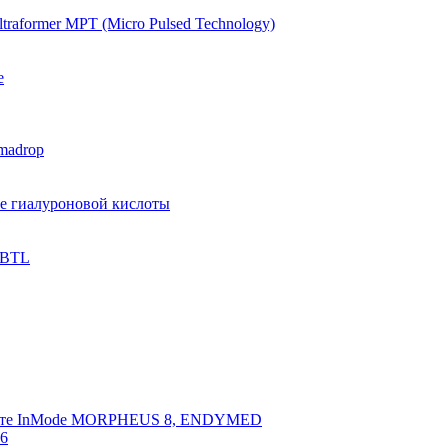
raformer MPT (Micro Pulsed Technology)
e
madrop
ве гиалуроновой кислоты
 BTL
арате InMode MORPHEUS 8, ENDYMED
 6