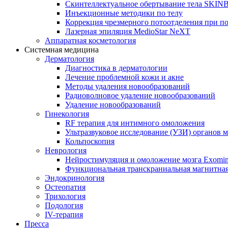
Скинтеллектуальное обертывание тела SKI
Инъекционные методики по телу
Коррекция чрезмерного потоотделения при п
Лазерная эпиляция MedioStar NeXT
Аппаратная косметология
Системная медицина
Дерматология
Диагностика в дерматологии
Лечение проблемной кожи и акне
Методы удаления новообразований
Радиоволновое удаление новообразований
Удаление новообразований
Гинекология
RF терапия для интимного омоложения
Ультразвуковое исследование (УЗИ) органов м
Кольпоскопия
Неврология
Нейростимуляция и омоложение мозга Exomi
Функциональная транскраниальная магнитна
Эндокринология
Остеопатия
Трихология
Подология
IV-терапия
Пресса