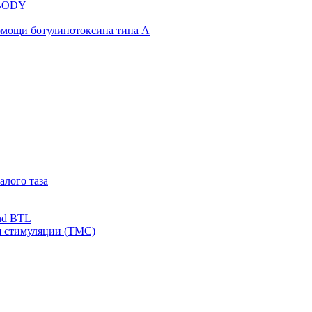
NBODY
омощи ботулинотоксина типа А
алого таза
nd BTL
я стимуляции (ТМС)