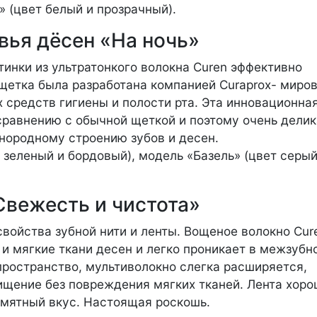
 (цвет белый и прозрачный).
вья дёсен «На ночь»
тинки из ультратонкого волокна Curen эффективно
щетка была разработана компанией Curaprox- миро
 средств гигиены и полости рта. Эта инновационна
сравнению с обычной щеткой и поэтому очень делик
днородному строению зубов и десен.
зеленый и бордовый), модель «Базель» (цвет серый
Свежесть и чистота»
свойства зубной нити и ленты. Вощеное волокно Cur
 и мягкие ткани десен и легко проникает в межзубн
пространство, мультиволокно слегка расширяется,
щение без повреждения мягких тканей. Лента хоро
 мятный вкус. Настоящая роскошь.