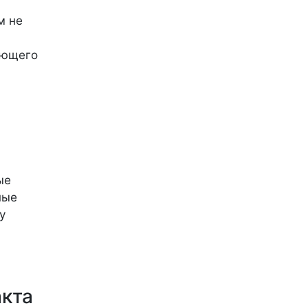
м не
ующего
ые
ные
у
акта