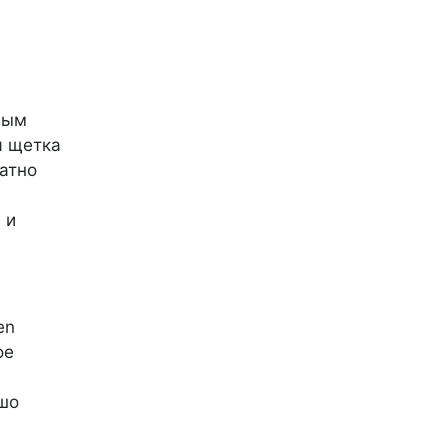
вым
я щетка
атно
 и
en
ое
шо