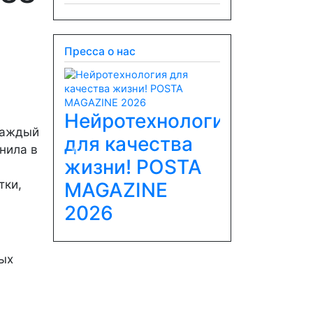
Пресса о нас
Нейротехнология
каждый
для качества
нила в
Previous
Next
жизни! POSTA
тки,
MAGAZINE
2026
ных