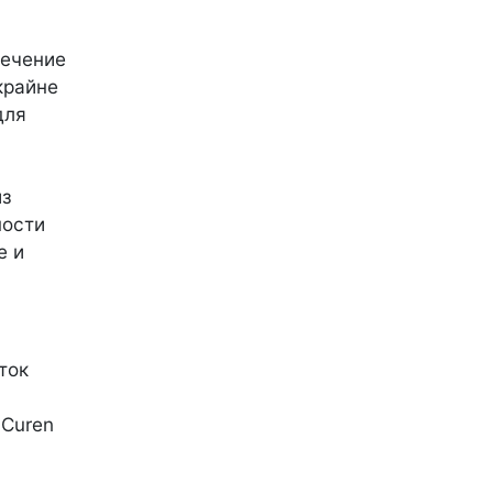
лечение
крайне
для
из
ности
е и
ток
 Curen