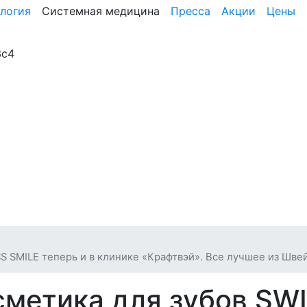
логия
Системная медицина
Пресса
Акции
Цены
3с4
S SMILE теперь и в клинике «Крафтвэй». Все лучшее из Шв
метика для зубов SW