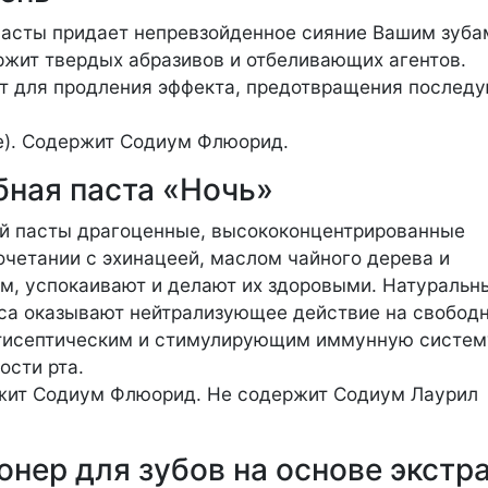
асты придает непревзойденное сияние Вашим зуба
ержит твердых абразивов и отбеливающих агентов.
т для продления эффекта, предотвращения послед
е). Содержит Содиум Флюорид.
бная паста «Ночь»
ой пасты драгоценные, высококонцентрированные
очетании с эхинацеей, маслом чайного дерева и
м, успокаивают и делают их здоровыми. Натуральн
са оказывают нейтрализующее действие на свобод
нтисептическим и стимулирующим иммунную систем
ости рта.
ржит Содиум Флюорид. Не содержит Содиум Лаурил
ер для зубов на основе экстр