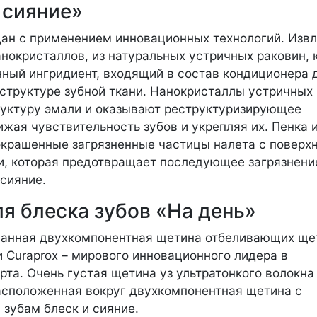
 сияние»
ан с применением инновационных технологий. Изв
нокристаллов, из натуральных устричных раковин, 
ный ингридиент, входящий в состав кондиционера 
 структуре зубной ткани. Нанокристаллы устричных
труктуру эмали и оказывают реструктуризирующее
жая чувствительность зубов и укрепляя их. Пенка 
окрашенные загрязненные частицы налета с поверх
ки, которая предотвращает последующее загрязнени
сияние.
я блеска зубов «На день»
ованная двухкомпонентная щетина отбеливающих ще
 Curaprox – мирового инновационного лидера в
рта. Очень густая щетина уз ультратонкого волокна
расположенная вокруг двухкомпонентная щетина с
зубам блеск и сияние.