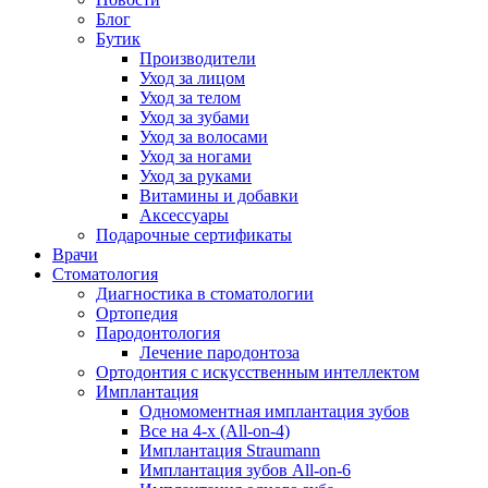
Блог
Бутик
Производители
Уход за лицом
Уход за телом
Уход за зубами
Уход за волосами
Уход за ногами
Уход за руками
Витамины и добавки
Аксессуары
Подарочные сертификаты
Врачи
Стоматология
Диагностика в стоматологии
Ортопедия
Пародонтология
Лечение пародонтоза
Ортодонтия с искусственным интеллектом
Имплантация
Одномоментная имплантация зубов
Все на 4-х (All-on-4)
Имплантация Straumann
Имплантация зубов All-on-6