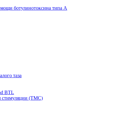
омощи ботулинотоксина типа А
алого таза
nd BTL
я стимуляции (ТМС)