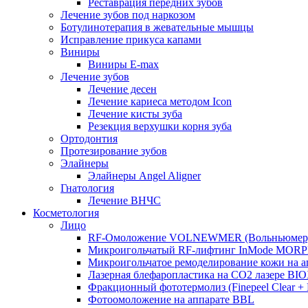
Реставрация передних зубов
Лечение зубов под наркозом
Ботулинотерапия в жевательные мышцы
Исправление прикуса капами
Виниры
Виниры E-max
Лечение зубов
Лечение десен
Лечение кариеса методом Icon
Лечение кисты зуба
Резекция верхушки корня зуба
Ортодонтия
Протезирование зубов
Элайнеры
Элайнеры Angel Aligner
Гнатология
Лечение ВНЧС
Косметология
Лицо
RF-Омоложение VOLNEWMER (Вольньюмер
Микроигольчатый RF-лифтинг InMode MOR
Микроигольчатое ремоделирование кожи на
Лазерная блефаропластика на CO2 лазере BI
Фракционный фототермолиз (Finepeel Clear + Br
Фотоомоложение на аппарате BBL