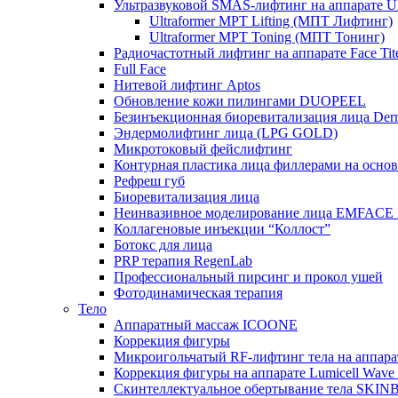
Ультразвуковой SMAS-лифтинг на аппарате Ult
Ultraformer MPT Lifting (МПТ Лифтинг)
Ultraformer MPT Toning (МПТ Тонинг)
Радиочастотный лифтинг на аппарате Face Tit
Full Face
Нитевой лифтинг Aptos
Обновление кожи пилингами DUOPEEL
Безинъекционная биоревитализация лица Der
Эндермолифтинг лица (LPG GOLD)
Микротоковый фейслифтинг
Контурная пластика лица филлерами на осно
Рефреш губ
Биоревитализация лица
Неинвазивное моделирование лица EMFACE
Коллагеновые инъекции “Коллост”
Ботокс для лица
PRP терапия RegenLab
Профессиональный пирсинг и прокол ушей
Фотодинамическая терапия
Тело
Аппаратный массаж ICOONE
Коррекция фигуры
Микроигольчатый RF-лифтинг тела на апп
Коррекция фигуры на аппарате Lumicell Wave
Скинтеллектуальное обертывание тела SKI