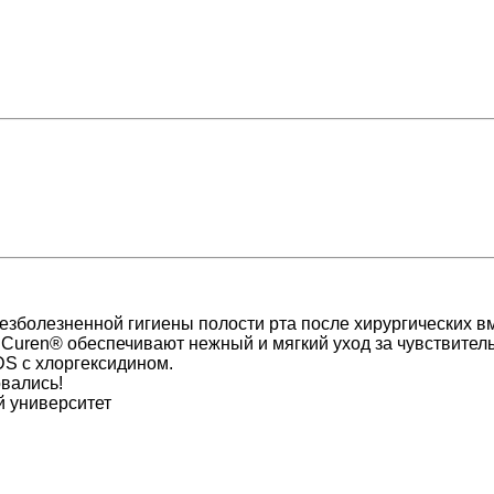
безболезненной гигиены полости рта после хирургических в
 Curen® обеспечивают нежный и мягкий уход за чувствител
DS с хлоргексидином.
овались!
й университет