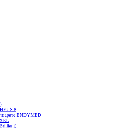
)
PHEUS 8
 аппарате ENDYMED
OXEL
illiant)