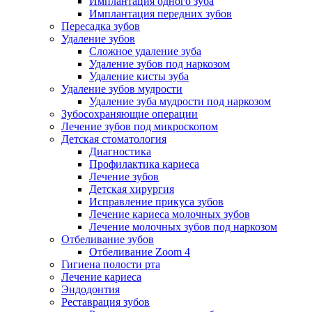
Имплантация одного зуба
Имплантация передних зубов
Пересадка зубов
Удаление зубов
Сложное удаление зуба
Удаление зубов под наркозом
Удаление кисты зуба
Удаление зубов мудрости
Удаление зуба мудрости под наркозом
Зубосохраняющие операции
Лечение зубов под микроскопом
Детская стоматология
Диагностика
Профилактика кариеса
Лечение зубов
Детская хирургия
Исправление прикуса зубов
Лечение кариеса молочных зубов
Лечение молочных зубов под наркозом
Отбеливание зубов
Отбеливание Zoom 4
Гигиена полости рта
Лечение кариеса
Эндодонтия
Реставрация зубов