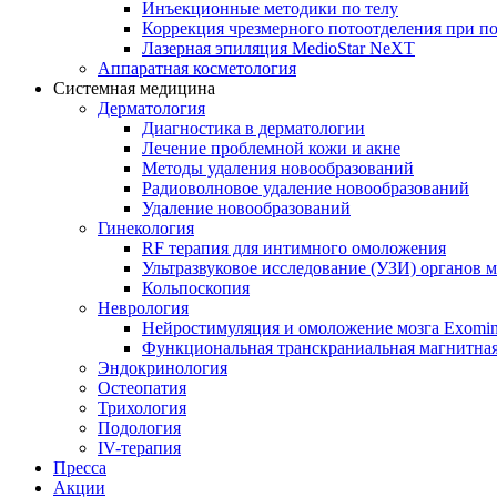
Инъекционные методики по телу
Коррекция чрезмерного потоотделения при п
Лазерная эпиляция MedioStar NeXT
Аппаратная косметология
Системная медицина
Дерматология
Диагностика в дерматологии
Лечение проблемной кожи и акне
Методы удаления новообразований
Радиоволновое удаление новообразований
Удаление новообразований
Гинекология
RF терапия для интимного омоложения
Ультразвуковое исследование (УЗИ) органов м
Кольпоскопия
Неврология
Нейростимуляция и омоложение мозга Exomi
Функциональная транскраниальная магнитна
Эндокринология
Остеопатия
Трихология
Подология
IV-терапия
Пресса
Акции