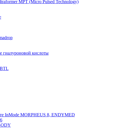
raformer MPT (Micro Pulsed Technology)
e
madrop
ве гиалуроновой кислоты
 BTL
арате InMode MORPHEUS 8, ENDYMED
 6
NBODY