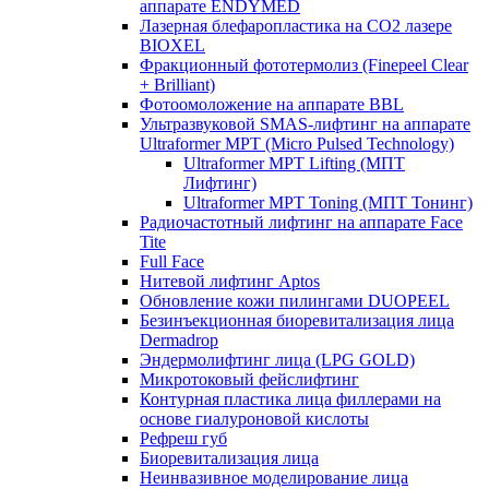
аппарате ENDYMED
Лазерная блефаропластика на CO2 лазере
BIOXEL
Фракционный фототермолиз (Finepeel Clear
+ Brilliant)
Фотоомоложение на аппарате BBL
Ультразвуковой SMAS-лифтинг на аппарате
Ultraformer MPT (Micro Pulsed Technology)
Ultraformer MPT Lifting (МПТ
Лифтинг)
Ultraformer MPT Toning (МПТ Тонинг)
Радиочастотный лифтинг на аппарате Face
Tite
Full Face
Нитевой лифтинг Aptos
Обновление кожи пилингами DUOPEEL
Безинъекционная биоревитализация лица
Dermadrop
Эндермолифтинг лица (LPG GOLD)
Микротоковый фейслифтинг
Контурная пластика лица филлерами на
основе гиалуроновой кислоты
Рефреш губ
Биоревитализация лица
Неинвазивное моделирование лица