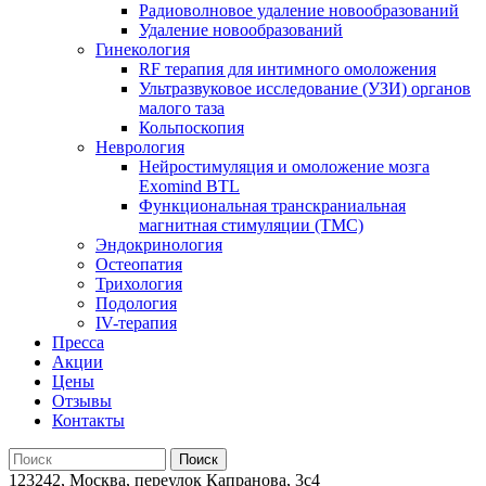
Радиоволновое удаление новообразований
Удаление новообразований
Гинекология
RF терапия для интимного омоложения
Ультразвуковое исследование (УЗИ) органов
малого таза
Кольпоскопия
Неврология
Нейростимуляция и омоложение мозга
Exomind BTL
Функциональная транскраниальная
магнитная стимуляции (ТМС)
Эндокринология
Остеопатия
Трихология
Подология
IV-терапия
Пресса
Акции
Цены
Отзывы
Контакты
123242, Москва, переулок Капранова, 3с4