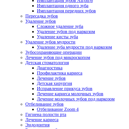
Имплантация зубов All-on-6
Имплантация одного зуба
Имплантация передних зубов
Пересадка зубов
Удаление зубов
Сложное удаление зуба
Удаление зубов под наркозом
Удаление кисты зуба
Удаление зубов мудрости
Удаление зуба мудрости под наркозом
Зубосохраняющие операции
Лечение зубов под микроскопом
Детская стоматология
Диагностика
Профилактика кариеса
Лечение зубов
Детская хирургия
Исправление прикуса зубов
Лечение кариеса молочных зубов
Лечение молочных зубов под наркозом
Отбеливание зубов
Отбеливание Zoom 4
Гигиена полости рта
Лечение кариеса
Эндодонтия