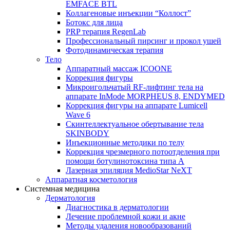
EMFACE BTL
Коллагеновые инъекции “Коллост”
Ботокс для лица
PRP терапия RegenLab
Профессиональный пирсинг и прокол ушей
Фотодинамическая терапия
Тело
Аппаратный массаж ICOONE
Коррекция фигуры
Микроигольчатый RF-лифтинг тела на
аппарате InMode MORPHEUS 8, ENDYMED
Коррекция фигуры на аппарате Lumicell
Wave 6
Скинтеллектуальное обертывание тела
SKINBODY
Инъекционные методики по телу
Коррекция чрезмерного потоотделения при
помощи ботулинотоксина типа А
Лазерная эпиляция MedioStar NeXT
Аппаратная косметология
Системная медицина
Дерматология
Диагностика в дерматологии
Лечение проблемной кожи и акне
Методы удаления новообразований