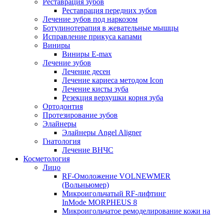
Реставрация зубов
Реставрация передних зубов
Лечение зубов под наркозом
Ботулинотерапия в жевательные мышцы
Исправление прикуса капами
Виниры
Виниры E-max
Лечение зубов
Лечение десен
Лечение кариеса методом Icon
Лечение кисты зуба
Резекция верхушки корня зуба
Ортодонтия
Протезирование зубов
Элайнеры
Элайнеры Angel Aligner
Гнатология
Лечение ВНЧС
Косметология
Лицо
RF-Омоложение VOLNEWMER
(Вольньюмер)
Микроигольчатый RF-лифтинг
InMode MORPHEUS 8
Микроигольчатое ремоделирование кожи на