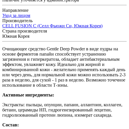
Направление
Уход за лицом
Производитель
CELL FUSION C (Селл Фьюжн Си, Южная Корея)
Страна производителя
Южная Корея
Очищающее средство Gentle Deep Powder в виде пудры на
основе ферментов папайи способствует устранению
загрязнения и гиперкератоза, обладает антибактериальным
эффектом, увлажняет кожу. Идеально для жирной и
комбинированной кожи - желательно применять каждый день
или через день, для нормальной кожи можно использовать 2-3
раза в неделю, для сухой - 1 раз в неделю. Возможно точечное
использование в области Т-зоны.
Активные ингредиенты:
Экстракты: пыльцы, опунции, папаин, аллантоин, коллаген,
бетаин, церамиды НП, гидрогенезированный лецитин,
гидролизованный протеин люпина, изомерат сахарида.
Состав: