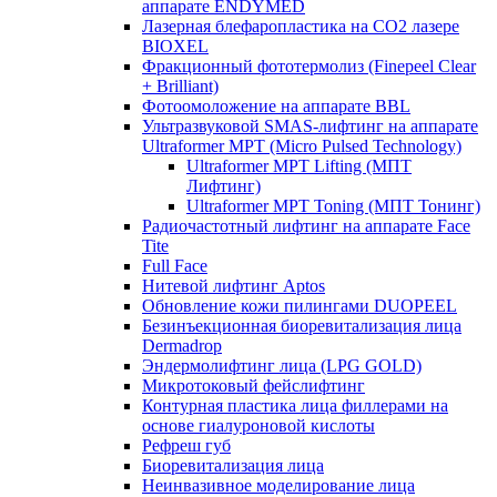
аппарате ENDYMED
Лазерная блефаропластика на CO2 лазере
BIOXEL
Фракционный фототермолиз (Finepeel Clear
+ Brilliant)
Фотоомоложение на аппарате BBL
Ультразвуковой SMAS-лифтинг на аппарате
Ultraformer MPT (Micro Pulsed Technology)
Ultraformer MPT Lifting (МПТ
Лифтинг)
Ultraformer MPT Toning (МПТ Тонинг)
Радиочастотный лифтинг на аппарате Face
Tite
Full Face
Нитевой лифтинг Aptos
Обновление кожи пилингами DUOPEEL
Безинъекционная биоревитализация лица
Dermadrop
Эндермолифтинг лица (LPG GOLD)
Микротоковый фейслифтинг
Контурная пластика лица филлерами на
основе гиалуроновой кислоты
Рефреш губ
Биоревитализация лица
Неинвазивное моделирование лица