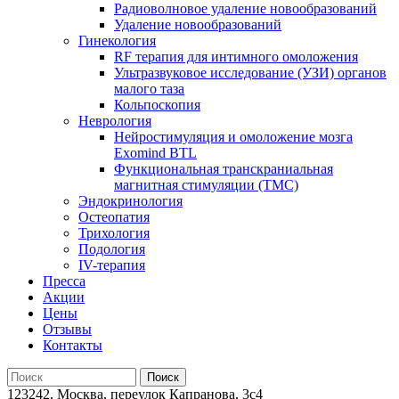
Радиоволновое удаление новообразований
Удаление новообразований
Гинекология
RF терапия для интимного омоложения
Ультразвуковое исследование (УЗИ) органов
малого таза
Кольпоскопия
Неврология
Нейростимуляция и омоложение мозга
Exomind BTL
Функциональная транскраниальная
магнитная стимуляции (ТМС)
Эндокринология
Остеопатия
Трихология
Подология
IV-терапия
Пресса
Акции
Цены
Отзывы
Контакты
123242, Москва, переулок Капранова, 3с4