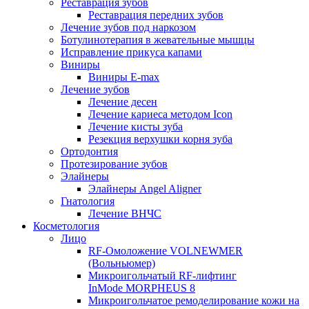
Реставрация зубов
Реставрация передних зубов
Лечение зубов под наркозом
Ботулинотерапия в жевательные мышцы
Исправление прикуса капами
Виниры
Виниры E-max
Лечение зубов
Лечение десен
Лечение кариеса методом Icon
Лечение кисты зуба
Резекция верхушки корня зуба
Ортодонтия
Протезирование зубов
Элайнеры
Элайнеры Angel Aligner
Гнатология
Лечение ВНЧС
Косметология
Лицо
RF-Омоложение VOLNEWMER
(Вольньюмер)
Микроигольчатый RF-лифтинг
InMode MORPHEUS 8
Микроигольчатое ремоделирование кожи на