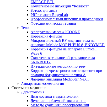
EMFACE BTL
Коллагеновые инъекции “Коллост”
Ботокс для лица
PRP терапия RegenLab
Профессиональный пирсинг и прокол ушей
Фотодинамическая терапия
Тело
Аппаратный массаж ICOONE
Коррекция фигуры
Микроигольчатый RF-лифтинг тела на
аппарате InMode MORPHEUS 8, ENDYMED
Коррекция фигуры на аппарате Lumicell
Wave 6
Скинтеллектуальное обертывание тела
SKINBODY
Инъекционные методики по телу
Коррекция чрезмерного потоотделения при
помощи ботулинотоксина типа А
Лазерная эпиляция MedioStar NeXT
Аппаратная косметология
Системная медицина
Дерматология
Диагностика в дерматологии
Лечение проблемной кожи и акне
Методы удаления новообразований