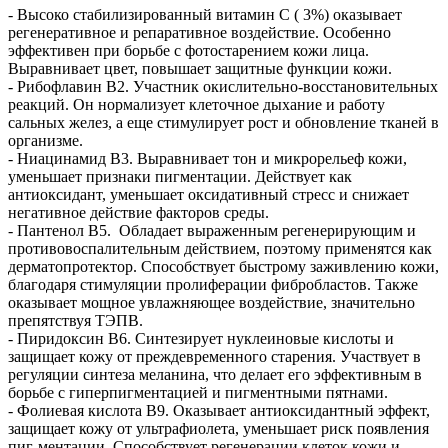
-
Высоко стабилизированный витамин C ( 3%)
оказывает
регенеративное и репаративное воздействие. Особенно
эффективен при борьбе с фотостарением кожи лица.
Выравнивает цвет, повышает защитные функции кожи.
-
Рибофлавин В2
. Участник окислительно-восстановительных
реакций. Он нормализует клеточное дыхание и работу
сальных желез, а еще стимулирует рост и обновление тканей в
организме.
-
Ниацинамид В3
. Выравнивает тон и микрорельеф кожи,
уменьшает признаки пигментации. Действует как
антиоксидант, уменьшает оксидативный стресс и снижает
негативное действие факторов среды.
-
Пантенол В5
. Обладает выраженным регенерирующим и
противовоспалительным действием, поэтому применятся как
дерматопротектор. Способствует быстрому заживлению кожи,
благодаря стимуляции пролиферации фибробластов. Также
оказывает мощное увлажняющее воздействие, значительно
препятствуя ТЭПВ.
-
Пиридоксин В6
. Синтезирует нуклеиновые кислоты и
защищает кожу от преждевременного старения. Участвует в
регуляции синтеза меланина, что делает его эффективным в
борьбе с гиперпигментацией и пигментными пятнами.
-
Фолиевая кислота В9
. Оказывает антиоксидантный эффект,
защищает кожу от ультрафиолета, уменьшает риск появления
пиг-ментации. Способствует регенерации клеток кожи и