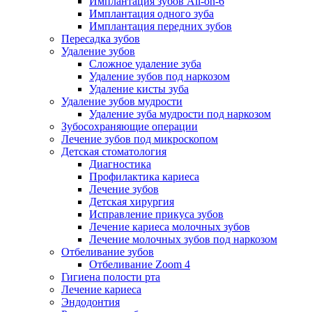
Имплантация зубов All-on-6
Имплантация одного зуба
Имплантация передних зубов
Пересадка зубов
Удаление зубов
Сложное удаление зуба
Удаление зубов под наркозом
Удаление кисты зуба
Удаление зубов мудрости
Удаление зуба мудрости под наркозом
Зубосохраняющие операции
Лечение зубов под микроскопом
Детская стоматология
Диагностика
Профилактика кариеса
Лечение зубов
Детская хирургия
Исправление прикуса зубов
Лечение кариеса молочных зубов
Лечение молочных зубов под наркозом
Отбеливание зубов
Отбеливание Zoom 4
Гигиена полости рта
Лечение кариеса
Эндодонтия