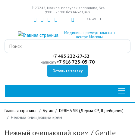
Перейти
123242, Москва, переулок Капранова, 3с4
к
9:00 – 21:00 без выходных
основному
КАБИНЕТ
содержанию
Медицина премиум-класса в
центре Москвы
+7 495 232-27-52
+7 916 723-05-70
написать
Оставьте заявку
Главная страница
Бутик
DERMA SR (Дерма СР, Щвейцария)
Нежный очищающий крем
Нежный очищающий крем
/ Gentle