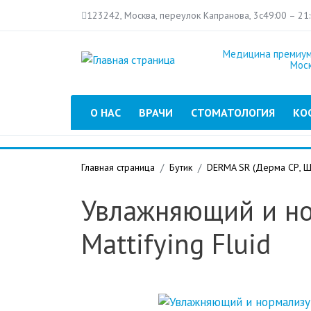
123242, Москва, переулок Капранова, 3с4
9:00 – 21
Медицина премиум
Мос
Главное меню
О НАС
ВРАЧИ
СТОМАТОЛОГИЯ
КО
Главная страница
Бутик
DERMA SR (Дерма СР, Щ
Увлажняющий и н
Mattifying Fluid