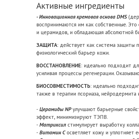
Активные ингредиенты
- Инновационная кремовая основа DMS
(дер
воспринимаются им как собственные. Это 
и церамидов, и обладающая абсолютной б
ЗАЩИТА
: действует как система защиты
физиологический барьер кожи.
ВОССТАНОВЛЕНИЕ
: идеально подходит дл
усиливая процессы регенерации. Оказыва
БИОСОВМЕСТИМОСТЬ
: идеально подходит
также в терапии псориаза, нейродермита 
-
Церамиды NP
улучшают барьерные свойст
эффект, минимизируют ТЭПВ.
-
Матриксил
стимулирует выработку коллаг
-
Витамин C
осветляет кожу и уплотняет е