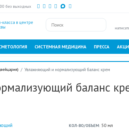
Перейти
:00 без выходных
к
основному
-класса в центре
содержанию
квы
написат
СМЕТОЛОГИЯ
СИСТЕМНАЯ МЕДИЦИНА
ПРЕССА
АКЦ
вейцария)
Увлажняющий и нормализующий баланс крем
ормализующий баланс кр
50 мл
КОЛ-ВО/ОБЪЕМ