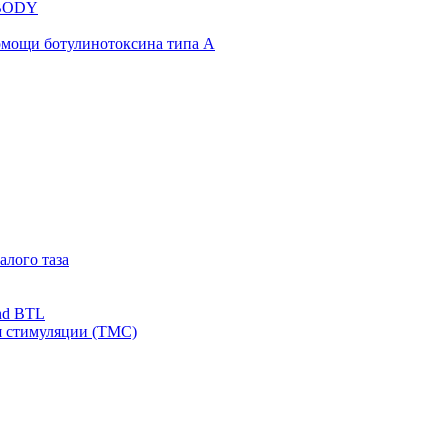
NBODY
омощи ботулинотоксина типа А
алого таза
nd BTL
я стимуляции (ТМС)