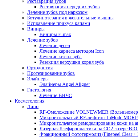
Реставрация зубов
Реставрация передних зубов
Лечение зубов под наркозом
Ботулинотерапия в жевательные мышцы
Исправление прикуса капами
Виниры
Виниры E-max
Лечение зубов
Лечение десен
Лечение кариеса методом Icon
Лечение кисты зуба
Резекция верхушки корня зуба
Ортодонтия
Протезирование зубов
Элайнеры
Элайнеры Angel Aligner
Гнатология
Лечение ВНЧС
Косметология
Лицо
RF-Омоложение VOLNEWMER (Вольньюмер
Микроигольчатый RF-лифтинг InMode MOR
Микроигольчатое ремоделирование кожи на
Лазерная блефаропластика на CO2 лазере BI
Фракционный фототермолиз (Finepeel Clear + Br