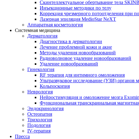
Скинтеллектуальное обертывание тела SKI
Инъекционные методики по телу
Коррекция чрезмерного потоотделения при п
Лазерная эпиляция MedioStar NeXT
Аппаратная косметология
Системная медицина
Дерматология
Диагностика в дерматологии
Лечение проблемной кожи и акне
Методы удаления новообразований
Радиоволновое удаление новообразований
Удаление новообразований
Гинекология
RF терапия для интимного омоложения
Ультразвуковое исследование (УЗИ) органов м
Кольпоскопия
Неврология
Нейростимуляция и омоложение мозга Exomi
Функциональная транскраниальная магнитна
Эндокринология
Остеопатия
Трихология
Подология
IV-терапия
Пресса