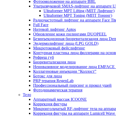
Фотоомоложение на аппарате BBL
Ультразвуковой SMAS-лифтинг на аппарате Ult
Ultraformer MPT Lifting (МПТ Лифтинг)
Ultraformer MPT Toning (МПТ Тонинг)
Радиочастотный лифтинг на аппарате Face Tit
Full Face
Нитевой лифтинг Aptos
Обновление кожи пилингами DUOPEEL
Безинъекционная биоревитализация лица Der
Эндермолифтинг лица (LPG GOLD)
Микротоковый фейслифтинг
Контурная пластика лица филлерами на осно
Рефреш губ
Биоревитализация лица
Неинвазивное моделирование лица EMFACE
Коллагеновые инъекции “Коллост”
Ботокс для лица
PRP терапия RegenLab
Профессиональный пирсинг и прокол ушей
Фотодинамическая терапия
Тело
Аппаратный массаж ICOONE
Коррекция фигуры
Микроигольчатый RF-лифтинг тела на апп
Коррекция фигуры на аппарате Lumicell Wave