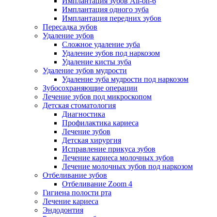
Имплантация зубов All-on-6
Имплантация одного зуба
Имплантация передних зубов
Пересадка зубов
Удаление зубов
Сложное удаление зуба
Удаление зубов под наркозом
Удаление кисты зуба
Удаление зубов мудрости
Удаление зуба мудрости под наркозом
Зубосохраняющие операции
Лечение зубов под микроскопом
Детская стоматология
Диагностика
Профилактика кариеса
Лечение зубов
Детская хирургия
Исправление прикуса зубов
Лечение кариеса молочных зубов
Лечение молочных зубов под наркозом
Отбеливание зубов
Отбеливание Zoom 4
Гигиена полости рта
Лечение кариеса
Эндодонтия