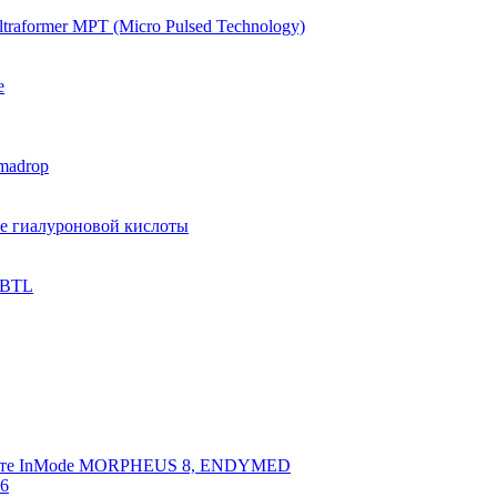
raformer MPT (Micro Pulsed Technology)
e
madrop
ве гиалуроновой кислоты
 BTL
арате InMode MORPHEUS 8, ENDYMED
 6