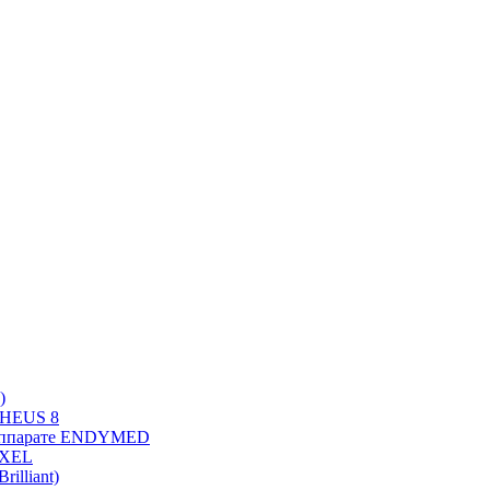
)
PHEUS 8
 аппарате ENDYMED
OXEL
illiant)