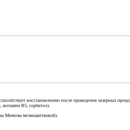
е способствует восстановлению после проведения лазерных проц
, витамин В5, сорбитол).
оры Мимозы мелкоцветковой).