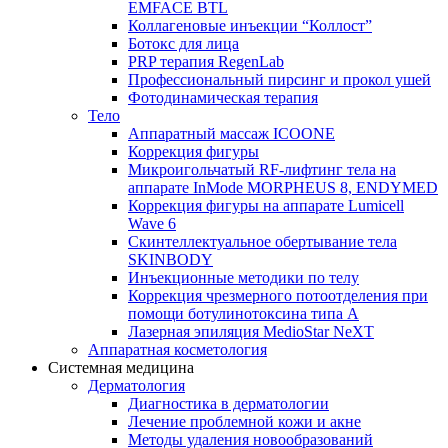
EMFACE BTL
Коллагеновые инъекции “Коллост”
Ботокс для лица
PRP терапия RegenLab
Профессиональный пирсинг и прокол ушей
Фотодинамическая терапия
Тело
Аппаратный массаж ICOONE
Коррекция фигуры
Микроигольчатый RF-лифтинг тела на
аппарате InMode MORPHEUS 8, ENDYMED
Коррекция фигуры на аппарате Lumicell
Wave 6
Скинтеллектуальное обертывание тела
SKINBODY
Инъекционные методики по телу
Коррекция чрезмерного потоотделения при
помощи ботулинотоксина типа А
Лазерная эпиляция MedioStar NeXT
Аппаратная косметология
Системная медицина
Дерматология
Диагностика в дерматологии
Лечение проблемной кожи и акне
Методы удаления новообразований