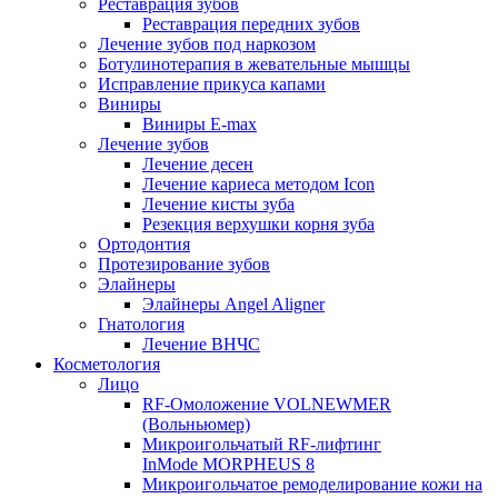
Реставрация зубов
Реставрация передних зубов
Лечение зубов под наркозом
Ботулинотерапия в жевательные мышцы
Исправление прикуса капами
Виниры
Виниры E-max
Лечение зубов
Лечение десен
Лечение кариеса методом Icon
Лечение кисты зуба
Резекция верхушки корня зуба
Ортодонтия
Протезирование зубов
Элайнеры
Элайнеры Angel Aligner
Гнатология
Лечение ВНЧС
Косметология
Лицо
RF-Омоложение VOLNEWMER
(Вольньюмер)
Микроигольчатый RF-лифтинг
InMode MORPHEUS 8
Микроигольчатое ремоделирование кожи на