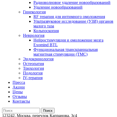
Радиоволновое удаление новообразований
Удаление новообразований
Гинекология
RF терапия для интимного омоложения
Ультразвуковое исследование (УЗИ) органов
малого таза
Кольпоскопия
Неврология
Нейростимуляция и омоложение мозга
Exomind BTL
Функциональная транскраниальная
магнитная стимуляции (ТМС)
Эндокринология
Остеопатия
Трихология
Подология
IV-терапия
Пресса
Акции
Цены
Отзывы
Контакты
123242, Москва, переулок Капранова, 3с4