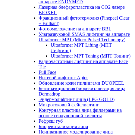
аппарате ENDYMED
Лазерная блефаропластика на CO2 лазере
BIOXEL
Фракционный фототермолиз (Finepeel Clear
+ Brilliant)
Фотоомоложение на аппарате BBL
Ультразвуковой SMAS-лифтинг на аппарате
Ultraformer MPT (Micro Pulsed Technology)
Ultraformer MPT Lifting (МПТ
Лифтинг)
Ultraformer MPT Toning (МПТ Тонинг)
Радиочастотный лифтинг на аппарате Face
Tite
Full Face
Нитевой лифтинг Aptos
Обновление кожи пилингами DUOPEEL
Безинъекционная биоревитализация лица
Dermadrop
Эндермолифтинг лица (LPG GOLD)
Микротоковый фейслифтинг
Контурная пластика лица филлерами на
основе гиалуроновой кислоты
Рефреш губ
Биоревитализация лица
Неинвазивное моделирование лица