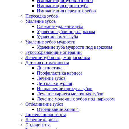
Имплантация зубов All-on-6
Имплантация одного зуба
Имплантация передних зубов
Пересадка зубов
Удаление зубов
Сложное удаление зуба
Удаление зубов под наркозом
Удаление кисты зуба
Удаление зубов мудрости
Удаление зуба мудрости под наркозом
Зубосохраняющие операции
Лечение зубов под микроскопом
Детская стоматология
Диагностика
Профилактика кариеса
Лечение зубов
Детская хирургия
Исправление прикуса зубов
Лечение кариеса молочных зубов
Лечение молочных зубов под наркозом
Отбеливание зубов
Отбеливание Zoom 4
Гигиена полости рта
Лечение кариеса
Эндодонтия