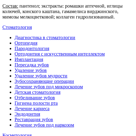
Состав:
пантенол; экстракты: ромашки аптечной, иглицы
колючей, конского каштана, гамамелиса вирджинского,
мимозы мелкоцветковой; коллаген гидролизованный.
Стоматология
Диагностика в стоматологии
Ортопедия
Пародонтология
Ортодонтия с искусственным интеллектом
Имплантация
Пересадка зубов
Удаление зубов
Удаление зубов мудрости
Зубосохраняющие операции
Лечение зубов под микроскопом
Детская стоматология
Отбеливание зубов
Гигиена полости рта
Лечение кариеса
Эндодонтия
Реставрация зубов
Лечение зубов под наркозом
Косметология