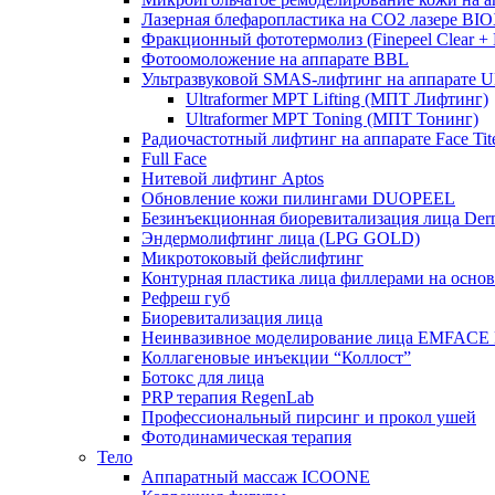
Лазерная блефаропластика на CO2 лазере BI
Фракционный фототермолиз (Finepeel Clear + Br
Фотоомоложение на аппарате BBL
Ультразвуковой SMAS-лифтинг на аппарате Ult
Ultraformer MPT Lifting (МПТ Лифтинг)
Ultraformer MPT Toning (МПТ Тонинг)
Радиочастотный лифтинг на аппарате Face Tit
Full Face
Нитевой лифтинг Aptos
Обновление кожи пилингами DUOPEEL
Безинъекционная биоревитализация лица Der
Эндермолифтинг лица (LPG GOLD)
Микротоковый фейслифтинг
Контурная пластика лица филлерами на осно
Рефреш губ
Биоревитализация лица
Неинвазивное моделирование лица EMFACE
Коллагеновые инъекции “Коллост”
Ботокс для лица
PRP терапия RegenLab
Профессиональный пирсинг и прокол ушей
Фотодинамическая терапия
Тело
Аппаратный массаж ICOONE