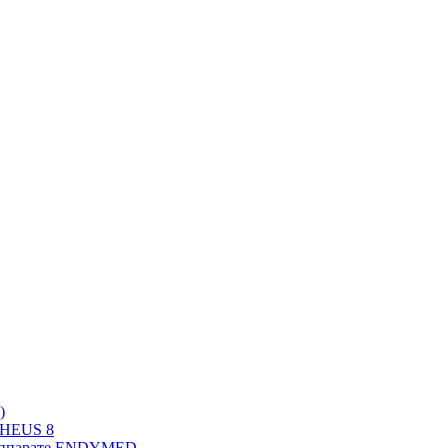
)
PHEUS 8
 аппарате ENDYMED