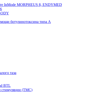
арате InMode MORPHEUS 8, ENDYMED
 6
NBODY
омощи ботулинотоксина типа А
алого таза
nd BTL
я стимуляции (ТМС)