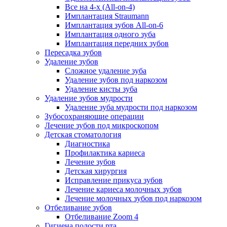
Все на 4-х (All-on-4)
Имплантация Straumann
Имплантация зубов All-on-6
Имплантация одного зуба
Имплантация передних зубов
Пересадка зубов
Удаление зубов
Сложное удаление зуба
Удаление зубов под наркозом
Удаление кисты зуба
Удаление зубов мудрости
Удаление зуба мудрости под наркозом
Зубосохраняющие операции
Лечение зубов под микроскопом
Детская стоматология
Диагностика
Профилактика кариеса
Лечение зубов
Детская хирургия
Исправление прикуса зубов
Лечение кариеса молочных зубов
Лечение молочных зубов под наркозом
Отбеливание зубов
Отбеливание Zoom 4
Гигиена полости рта