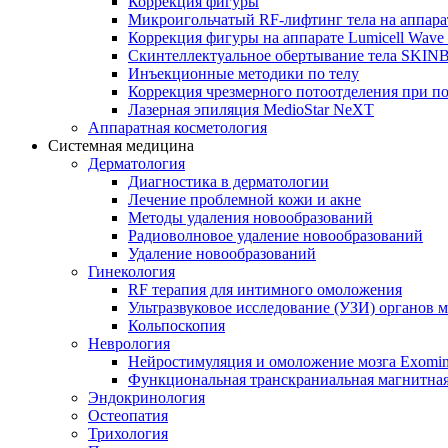
Коррекция фигуры
Микроигольчатый RF-лифтинг тела на апп
Коррекция фигуры на аппарате Lumicell Wave
Скинтеллектуальное обертывание тела SKI
Инъекционные методики по телу
Коррекция чрезмерного потоотделения при п
Лазерная эпиляция MedioStar NeXT
Аппаратная косметология
Системная медицина
Дерматология
Диагностика в дерматологии
Лечение проблемной кожи и акне
Методы удаления новообразований
Радиоволновое удаление новообразований
Удаление новообразований
Гинекология
RF терапия для интимного омоложения
Ультразвуковое исследование (УЗИ) органов м
Кольпоскопия
Неврология
Нейростимуляция и омоложение мозга Exomi
Функциональная транскраниальная магнитна
Эндокринология
Остеопатия
Трихология