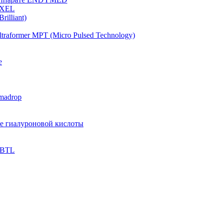
OXEL
illiant)
raformer MPT (Micro Pulsed Technology)
e
madrop
ве гиалуроновой кислоты
 BTL