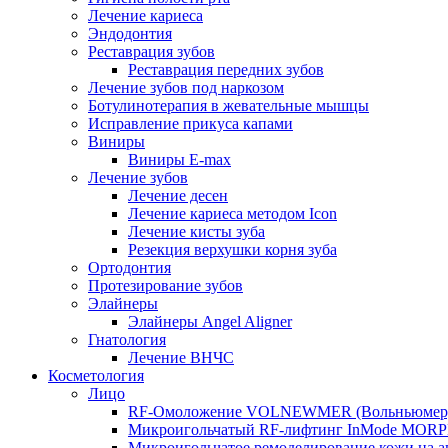
Лечение кариеса
Эндодонтия
Реставрация зубов
Реставрация передних зубов
Лечение зубов под наркозом
Ботулинотерапия в жевательные мышцы
Исправление прикуса капами
Виниры
Виниры E-max
Лечение зубов
Лечение десен
Лечение кариеса методом Icon
Лечение кисты зуба
Резекция верхушки корня зуба
Ортодонтия
Протезирование зубов
Элайнеры
Элайнеры Angel Aligner
Гнатология
Лечение ВНЧС
Косметология
Лицо
RF-Омоложение VOLNEWMER (Вольньюмер
Микроигольчатый RF-лифтинг InMode MOR
Микроигольчатое ремоделирование кожи на