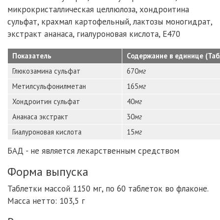
микрокристаллическая целлюлоза, хондроитина
сульфат, крахмал картофельный, лактозы моногидрат,
экстракт ананаса, гиалуроновая кислота, Е470
Показатель
Содержание в единице (Таб
Глюкозамина сульфат
670
мг
Метилсульфонилметан
165
мг
Хондроитин сульфат
40
мг
Ананаса экстракт
30
мг
Гиалуроновая кислота
15
мг
БАД - не является лекарственным средством
Форма выпуска
Таблетки массой 1150 мг, по 60 таблеток во флаконе.
Масса нетто: 103,5 г