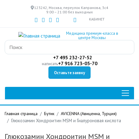
Перейти
123242, Москва, переулок Капранова, 3с4
к
9:00 – 21:00 без выходных
основному
КАБИНЕТ
содержанию
Медицина премиум-класса в
центре Москвы
+7 495 232-27-52
+7 916 723-05-70
написать
Оставьте заявку
Главная страница
Бутик
AVICENNA (Авиценна, Турция)
Глюкозамин Хондроитин MSM и Гиалуроновая кислота
Глюкозамин Хондроитин MSM и