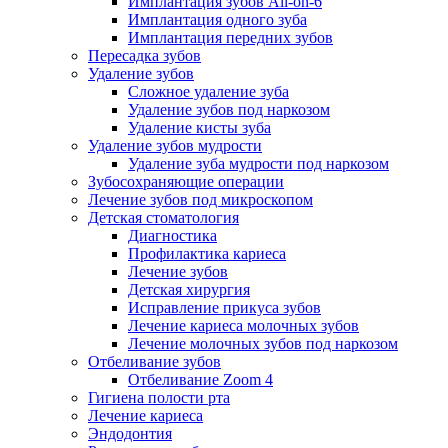
Имплантация зубов All-on-6
Имплантация одного зуба
Имплантация передних зубов
Пересадка зубов
Удаление зубов
Сложное удаление зуба
Удаление зубов под наркозом
Удаление кисты зуба
Удаление зубов мудрости
Удаление зуба мудрости под наркозом
Зубосохраняющие операции
Лечение зубов под микроскопом
Детская стоматология
Диагностика
Профилактика кариеса
Лечение зубов
Детская хирургия
Исправление прикуса зубов
Лечение кариеса молочных зубов
Лечение молочных зубов под наркозом
Отбеливание зубов
Отбеливание Zoom 4
Гигиена полости рта
Лечение кариеса
Эндодонтия