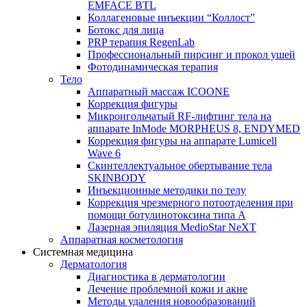
EMFACE BTL
Коллагеновые инъекции “Коллост”
Ботокс для лица
PRP терапия RegenLab
Профессиональный пирсинг и прокол ушей
Фотодинамическая терапия
Тело
Аппаратный массаж ICOONE
Коррекция фигуры
Микроигольчатый RF-лифтинг тела на
аппарате InMode MORPHEUS 8, ENDYMED
Коррекция фигуры на аппарате Lumicell
Wave 6
Скинтеллектуальное обертывание тела
SKINBODY
Инъекционные методики по телу
Коррекция чрезмерного потоотделения при
помощи ботулинотоксина типа А
Лазерная эпиляция MedioStar NeXT
Аппаратная косметология
Системная медицина
Дерматология
Диагностика в дерматологии
Лечение проблемной кожи и акне
Методы удаления новообразований