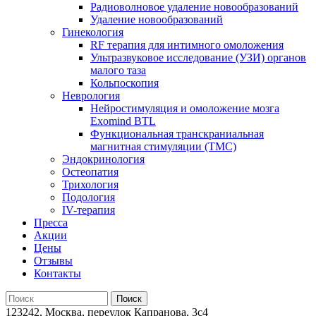
Радиоволновое удаление новообразований
Удаление новообразований
Гинекология
RF терапия для интимного омоложения
Ультразвуковое исследование (УЗИ) органов
малого таза
Кольпоскопия
Неврология
Нейростимуляция и омоложение мозга
Exomind BTL
Функциональная транскраниальная
магнитная стимуляции (ТМС)
Эндокринология
Остеопатия
Трихология
Подология
IV-терапия
Пресса
Акции
Цены
Отзывы
Контакты
123242, Москва, переулок Капранова, 3с4