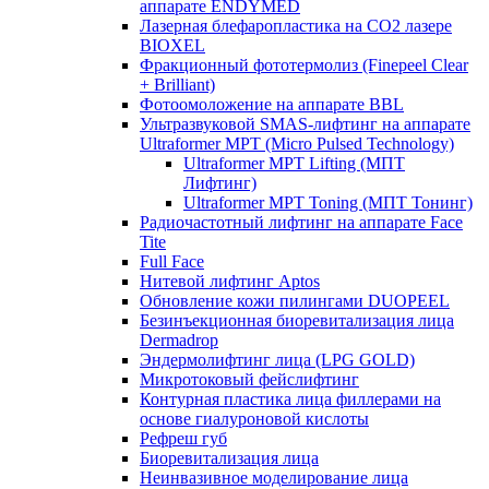
аппарате ENDYMED
Лазерная блефаропластика на CO2 лазере
BIOXEL
Фракционный фототермолиз (Finepeel Clear
+ Brilliant)
Фотоомоложение на аппарате BBL
Ультразвуковой SMAS-лифтинг на аппарате
Ultraformer MPT (Micro Pulsed Technology)
Ultraformer MPT Lifting (МПТ
Лифтинг)
Ultraformer MPT Toning (МПТ Тонинг)
Радиочастотный лифтинг на аппарате Face
Tite
Full Face
Нитевой лифтинг Aptos
Обновление кожи пилингами DUOPEEL
Безинъекционная биоревитализация лица
Dermadrop
Эндермолифтинг лица (LPG GOLD)
Микротоковый фейслифтинг
Контурная пластика лица филлерами на
основе гиалуроновой кислоты
Рефреш губ
Биоревитализация лица
Неинвазивное моделирование лица