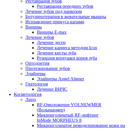
Реставрация зубов
Реставрация передних зубов
Лечение зубов под наркозом
Ботулинотерапия в жевательные мышцы
Исправление прикуса капами
Виниры
Виниры E-max
Лечение зубов
Лечение десен
Лечение кариеса методом Icon
Лечение кисты зуба
Резекция верхушки корня зуба
Ортодонтия
Протезирование зубов
Элайнеры
Элайнеры Angel Aligner
Гнатология
Лечение ВНЧС
Косметология
Лицо
RF-Омоложение VOLNEWMER
(Вольньюмер)
Микроигольчатый RF-лифтинг
InMode MORPHEUS 8
Микроигольчатое ремоделирование кожи на