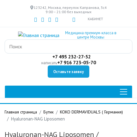
Перейти
123242, Москва, переулок Капранова, 3с4
к
9:00 – 21:00 без выходных
основному
КАБИНЕТ
содержанию
Медицина премиум-класса в
центре Москвы
+7 495 232-27-52
+7 916 723-05-70
написать
Оставьте заявку
Главная страница
Бутик
KOKO DERMAVIDUALS ( Германия)
Hyaluronan-NAG Liposomen
Hyaluronan-NAG Liposomen
/