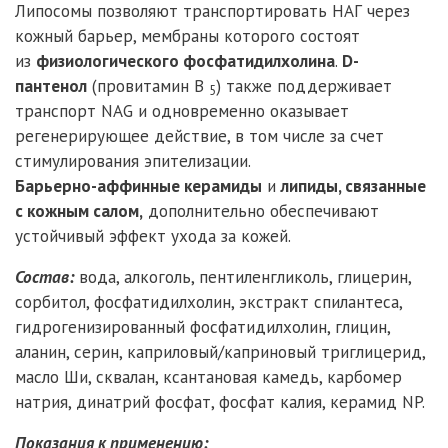
Липосомы позволяют транспортировать НАГ через
кожный барьер, мембраны которого состоят
из
физиологического фосфатидилхолина
.
D-
пантенол
(провитамин B
) также поддерживает
5
транспорт NAG и одновременно оказывает
регенерирующее действие, в том числе за счет
стимулирования эпителизации.
Барьерно-аффинные керамиды
и
липиды, связанные
с кожным салом,
дополнительно обеспечивают
устойчивый эффект ухода за кожей.
Состав:
вода, алкоголь, пентиленгликоль, глицерин,
сорбитол, фосфатидилхолин, экстракт спилантеса,
гидрогенизированный фосфатидилхолин, глицин,
аланин, серин, каприловый/каприновый триглицерид,
масло Ши, сквалан, ксантановая камедь, карбомер
натрия, динатрий фосфат, фосфат калия, керамид NP.
Показания к применению: