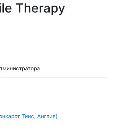
le Therapy
администратора
карот Тинс, Англия)