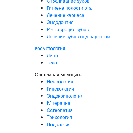
Отбеливание зубов
Гигиена полости рта
Лечение кариеса
Эндодонтия
Реставрация зубов
Лечение зубов под наркозом
Косметология
Лицо
Тело
Системная медицина
Неврология
Гинекология
Эндокринология
IV терапия
Остеопатия
Трихология
Подология