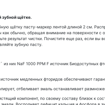
й зубной щётке.
бную щётку пасту-маркер лентой длиной 2 см. Расп
бы как обычно, обращая внимание на поверхности с
рьте результат чистки. Почистите еще раз, если вы
вляйте зубную пасту.
F` из них NaF 1000 PPM F источник Биодоступных 
F`источник медленных фторидов обеспечивают гаран
ирует, отбеливает эмаль останавливает размноже
щий компонент, по своему составу близок к сост
мали. Восполняет дефицит кальция и фосфора в зу