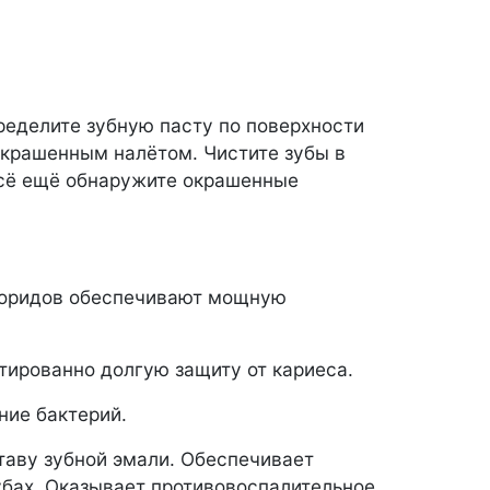
ределите зубную пасту по поверхности
 окрашенным налётом. Чистите зубы в
 всё ещё обнаружите окрашенные
фторидов обеспечивают мощную
тированно долгую защиту от кариеса.
ние бактерий.
аву зубной эмали. Обеспечивает
бах. Оказывает противовоспалительное