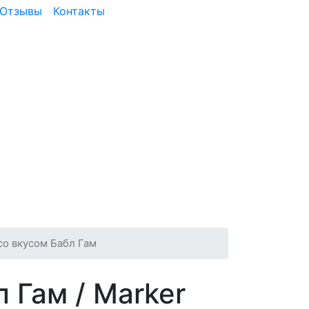
Отзывы
Контакты
со вкусом Бабл Гам
л Гам
/ Marker