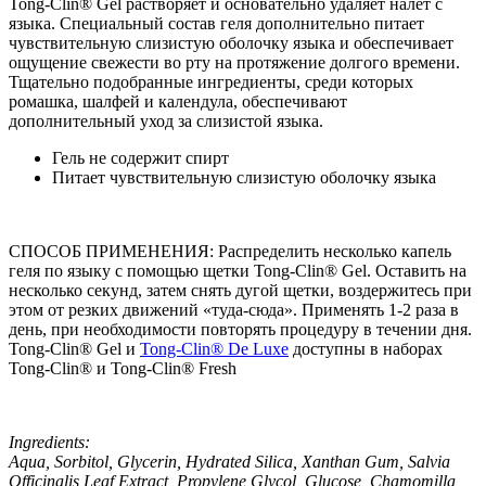
Tong-Clin® Gel растворяет и основательно удаляет налет с
языка. Специальный состав геля дополнительно питает
чувствительную слизистую оболочку языка и обеспечивает
ощущение свежести во рту на протяжение долгого времени.
Тщательно подобранные ингредиенты, среди которых
ромашка, шалфей и календула, обеспечивают
дополнительный уход за слизистой языка.
Гель не содержит спирт
Питает чувствительную слизистую оболочку языка
СПОСОБ ПРИМЕНЕНИЯ: Распределить несколько капель
геля по языку с помощью щетки Tong-Clin® Gel. Оставить на
несколько секунд, затем снять дугой щетки, воздержитесь при
этом от резких движений «туда-сюда». Применять 1-2 раза в
день, при необходимости повторять процедуру в течении дня.
Tong-Clin® Gel и
Tong-Clin® De Luxe
доступны в наборах
Tong-Clin® и Tong-Clin® Fresh
Ingredients:
Aqua, Sorbitol, Glycerin, Hydrated Silica, Xanthan Gum, Salvia
Officinalis Leaf Extract, Propylene Glycol, Glucose, Chamomilla