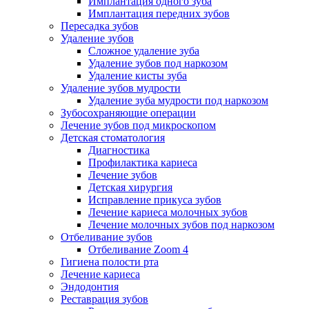
Имплантация одного зуба
Имплантация передних зубов
Пересадка зубов
Удаление зубов
Сложное удаление зуба
Удаление зубов под наркозом
Удаление кисты зуба
Удаление зубов мудрости
Удаление зуба мудрости под наркозом
Зубосохраняющие операции
Лечение зубов под микроскопом
Детская стоматология
Диагностика
Профилактика кариеса
Лечение зубов
Детская хирургия
Исправление прикуса зубов
Лечение кариеса молочных зубов
Лечение молочных зубов под наркозом
Отбеливание зубов
Отбеливание Zoom 4
Гигиена полости рта
Лечение кариеса
Эндодонтия
Реставрация зубов