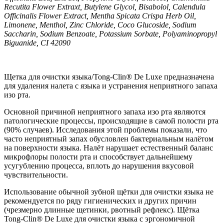
Recutita Flower Extraxt, Butylene Glycol, Bisabolol, Calendula
Officinalis Flower Extract, Mentha Spicata Crispa Herb Oil,
Limonene, Menthol, Zinc Chloride, Coco Glucoside, Sodium
Saccharin, Sodium Benzoate, Potassium Sorbate, Polyaminopropyl
Biguanide, CI 42090
Щетка для очистки языка/Tong-Clin® De Luxe предназначена
для удаления налета с языка и устранения неприятного запаха
изо рта.
Основной причиной неприятного запаха изо рта являются
патологические процессы, происходящие в самой полости рта
(90% случаев). Исследования этой проблемы показали, что
часто неприятный запах обусловлен бактериальным налётом
на поверхности языка. Налёт нарушает естественный баланс
микрофлоры полости рта и способствует дальнейшему
усугублению процесса, вплоть до нарушения вкусовой
чувствительности.
Использование обычной зубной щётки для очистки языка не
рекомендуется по ряду гигиенических и других причин
(чрезмерно длинные щетинки, рвотный рефлекс). Щётка
Tong-Clin® De Luxe для очистки языка с эргономичной