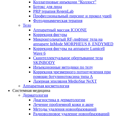
Коллагеновые инъекции “Коллост”
Ботокс для лица
PRP терапия RegenLab
Профессиональный пирсинг и прокол ушей
Фотодинамическая терапия
Тело
Аппаратный массаж ICOONE
Коррекция фигуры
Микроигольчатый RF-лифтинг тела на
аппарате InMode MORPHEUS 8, ENDYMED
Коррекция фигуры на аппарате Lumicell
Wave 6
Скинтеллектуальное обертывание тела
SKINBODY
Инъекционные методики по телу
Коррекция чрезмерного потоотделения при
помощи ботулинотоксина типа А
Лазерная эпиляция MedioStar NeXT
Аппаратная косметология
Системная медицина
Дерматология
Диагностика в дерматологии
Лечение проблемной кожи и акне
Методы удаления новообразований
Радиоволновое удаление новообразований