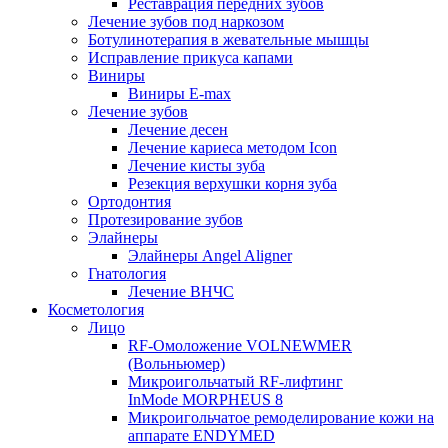
Реставрация передних зубов
Лечение зубов под наркозом
Ботулинотерапия в жевательные мышцы
Исправление прикуса капами
Виниры
Виниры E-max
Лечение зубов
Лечение десен
Лечение кариеса методом Icon
Лечение кисты зуба
Резекция верхушки корня зуба
Ортодонтия
Протезирование зубов
Элайнеры
Элайнеры Angel Aligner
Гнатология
Лечение ВНЧС
Косметология
Лицо
RF-Омоложение VOLNEWMER
(Вольньюмер)
Микроигольчатый RF-лифтинг
InMode MORPHEUS 8
Микроигольчатое ремоделирование кожи на
аппарате ENDYMED