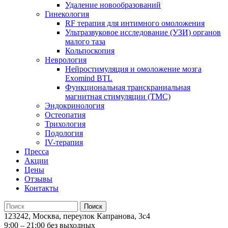
Удаление новообразований
Гинекология
RF терапия для интимного омоложения
Ультразвуковое исследование (УЗИ) органов
малого таза
Кольпоскопия
Неврология
Нейростимуляция и омоложение мозга
Exomind BTL
Функциональная транскраниальная
магнитная стимуляции (ТМС)
Эндокринология
Остеопатия
Трихология
Подология
IV-терапия
Пресса
Акции
Цены
Отзывы
Контакты
123242, Москва, переулок Капранова, 3с4
9:00 – 21:00 без выходных