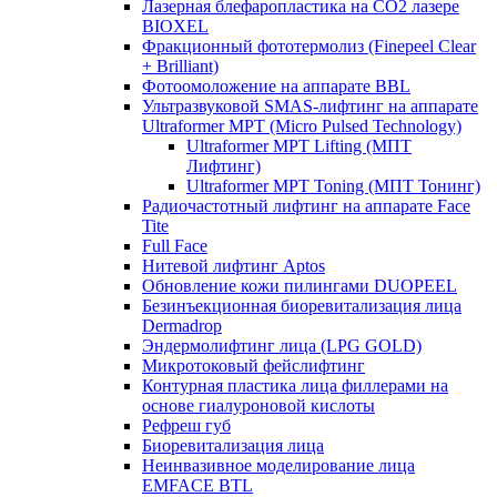
Лазерная блефаропластика на CO2 лазере
BIOXEL
Фракционный фототермолиз (Finepeel Clear
+ Brilliant)
Фотоомоложение на аппарате BBL
Ультразвуковой SMAS-лифтинг на аппарате
Ultraformer MPT (Micro Pulsed Technology)
Ultraformer MPT Lifting (МПТ
Лифтинг)
Ultraformer MPT Toning (МПТ Тонинг)
Радиочастотный лифтинг на аппарате Face
Tite
Full Face
Нитевой лифтинг Aptos
Обновление кожи пилингами DUOPEEL
Безинъекционная биоревитализация лица
Dermadrop
Эндермолифтинг лица (LPG GOLD)
Микротоковый фейслифтинг
Контурная пластика лица филлерами на
основе гиалуроновой кислоты
Рефреш губ
Биоревитализация лица
Неинвазивное моделирование лица
EMFACE BTL