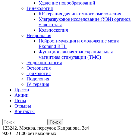
Удаление новообразований
Гинекология
RF терапия для интимного омоложения
Ультразвуковое исследование (УЗИ) органов
малого таза
Кольпоскопия
Неврология
Нейростимуляция и омоложение мозга
Exomind BTL
Функциональная транскраниальная
магнитная стимуляции (ТМС)
Эндокринология
Остеопатия
Трихология
Подология
IV-терапия
Пресса
Акции
Цены
Отзывы
Контакты
123242, Москва, переулок Капранова, 3с4
9:00 – 21:00 без выходных