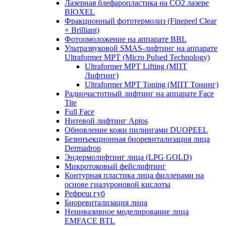
Лазерная блефаропластика на CO2 лазере
BIOXEL
Фракционный фототермолиз (Finepeel Clear
+ Brilliant)
Фотоомоложение на аппарате BBL
Ультразвуковой SMAS-лифтинг на аппарате
Ultraformer MPT (Micro Pulsed Technology)
Ultraformer MPT Lifting (МПТ
Лифтинг)
Ultraformer MPT Toning (МПТ Тонинг)
Радиочастотный лифтинг на аппарате Face
Tite
Full Face
Нитевой лифтинг Aptos
Обновление кожи пилингами DUOPEEL
Безинъекционная биоревитализация лица
Dermadrop
Эндермолифтинг лица (LPG GOLD)
Микротоковый фейслифтинг
Контурная пластика лица филлерами на
основе гиалуроновой кислоты
Рефреш губ
Биоревитализация лица
Неинвазивное моделирование лица
EMFACE BTL