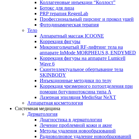
Коллагеновые инъекции “Коллост”
Ботокс для лица
PRP терапия RegenLab
Профессиональный пирсинг и прокол ушей
Фотодинамическая терапия
Тело
Аппаратный массаж ICOONE
Коррекция фигуры
Микроигольчатый RF-лифтинг тела на
аппарате InMode MORPHEUS 8, ENDYMED
Коррекция фигуры на аппарате Lumicell
Wave 6
Скинтеллектуальное обертывание тела
SKINBODY
Инъекционные методики по телу
Коррекция чрезмерного потоотделения при
помощи ботулинотоксина типа А
Лазерная эпиляция MedioStar NeXT
Аппаратная косметология
Системная медицина
Дерматология
Диагностика в дерматологии
Лечение проблемной кожи и акне
Методы удаления новообразований
Радиоволновое удаление новообразований