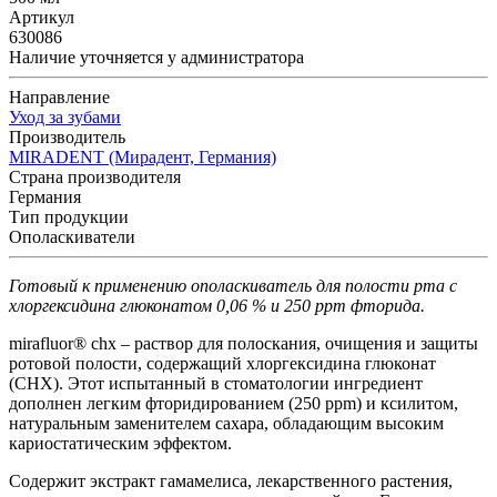
Артикул
630086
Наличие уточняется у администратора
Направление
Уход за зубами
Производитель
MIRADENT (Мирадент, Германия)
Страна производителя
Германия
Тип продукции
Ополаскиватели
Готовый к применению ополаскиватель для полости рта с
хлоргексидина глюконатом 0,06 % и 250 ppm фторида.
mirafluor® chx – раствор для полоскания, очищения и защиты
ротовой полости, содержащий хлоргексидина глюконат
(CHX). Этот испытанный в стоматологии ингредиент
дополнен легким фторидированием (250 ppm) и ксилитом,
натуральным заменителем сахара, обладающим высоким
кариостатическим эффектом.
Содержит экстракт гамамелиса, лекарственного растения,