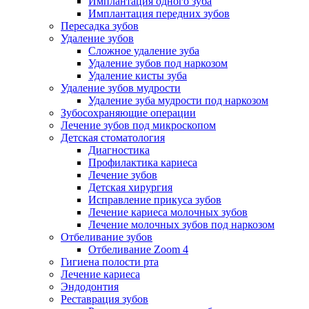
Имплантация одного зуба
Имплантация передних зубов
Пересадка зубов
Удаление зубов
Сложное удаление зуба
Удаление зубов под наркозом
Удаление кисты зуба
Удаление зубов мудрости
Удаление зуба мудрости под наркозом
Зубосохраняющие операции
Лечение зубов под микроскопом
Детская стоматология
Диагностика
Профилактика кариеса
Лечение зубов
Детская хирургия
Исправление прикуса зубов
Лечение кариеса молочных зубов
Лечение молочных зубов под наркозом
Отбеливание зубов
Отбеливание Zoom 4
Гигиена полости рта
Лечение кариеса
Эндодонтия
Реставрация зубов