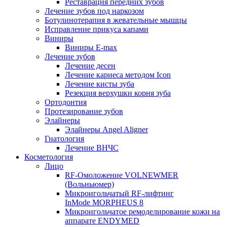
Реставрация передних зубов
Лечение зубов под наркозом
Ботулинотерапия в жевательные мышцы
Исправление прикуса капами
Виниры
Виниры E-max
Лечение зубов
Лечение десен
Лечение кариеса методом Icon
Лечение кисты зуба
Резекция верхушки корня зуба
Ортодонтия
Протезирование зубов
Элайнеры
Элайнеры Angel Aligner
Гнатология
Лечение ВНЧС
Косметология
Лицо
RF-Омоложение VOLNEWMER
(Вольньюмер)
Микроигольчатый RF-лифтинг
InMode MORPHEUS 8
Микроигольчатое ремоделирование кожи на
аппарате ENDYMED