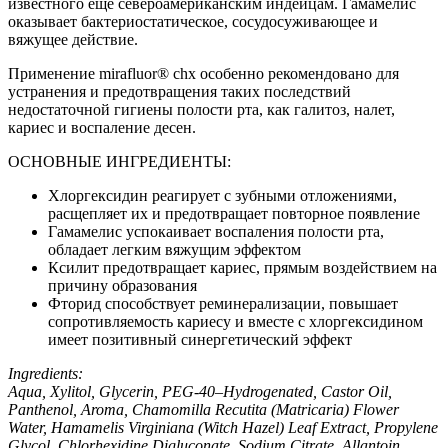
известного еще североамериканским индейцам. Гамамелис
оказывает бактериостатическое, сосудосуживающее и
вяжущее действие.
Применение mirafluor® chx особенно рекомендовано для
устранения и предотвращения таких последствий
недостаточной гигиены полости рта, как галитоз, налет,
кариес и воспаление десен.
ОСНОВНЫЕ ИНГРЕДИЕНТЫ:
Хлоргексидин реагирует с зубными отложениями,
расщепляет их и предотвращает повторное появление
Гамамелис успокаивает воспаления полости рта,
обладает легким вяжущим эффектом
Ксилит предотвращает кариес, прямым воздействием на
причину образования
Фторид способствует реминерализации, повышает
сопротивляемость кариесу и вместе с хлоргексидином
имеет позитивный синергетический эффект
Ingredients:
Aqua, Xylitol, Glycerin, PEG-40–Hydrogenated, Castor Oil,
Panthenol, Aroma, Chamomilla Recutita (Matricaria) Flower
Water, Hamamelis Virginiana (Witch Hazel) Leaf Extract, Propylene
Glycol, Chlorhexidine Digluconate, Sodium Citrate,
Allantoin,