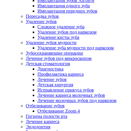
Имплантация зубов All-on-6
Имплантация одного зуба
Имплантация передних зубов
Пересадка зубов
Удаление зубов
Сложное удаление зуба
Удаление зубов под наркозом
Удаление кисты зуба
Удаление зубов мудрости
Удаление зуба мудрости под наркозом
Зубосохраняющие операции
Лечение зубов под микроскопом
Детская стоматология
Диагностика
Профилактика кариеса
Лечение зубов
Детская хирургия
Исправление прикуса зубов
Лечение кариеса молочных зубов
Лечение молочных зубов под наркозом
Отбеливание зубов
Отбеливание Zoom 4
Гигиена полости рта
Лечение кариеса
Эндодонтия