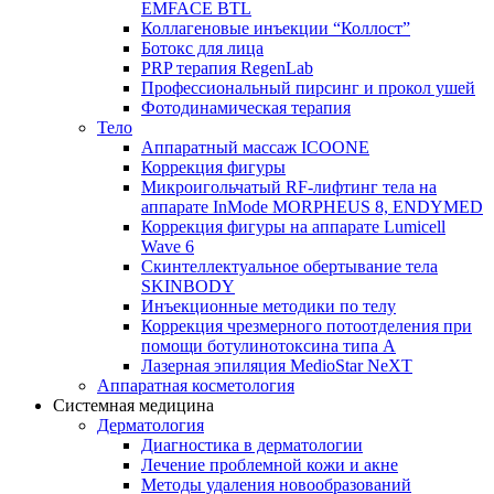
EMFACE BTL
Коллагеновые инъекции “Коллост”
Ботокс для лица
PRP терапия RegenLab
Профессиональный пирсинг и прокол ушей
Фотодинамическая терапия
Тело
Аппаратный массаж ICOONE
Коррекция фигуры
Микроигольчатый RF-лифтинг тела на
аппарате InMode MORPHEUS 8, ENDYMED
Коррекция фигуры на аппарате Lumicell
Wave 6
Скинтеллектуальное обертывание тела
SKINBODY
Инъекционные методики по телу
Коррекция чрезмерного потоотделения при
помощи ботулинотоксина типа А
Лазерная эпиляция MedioStar NeXT
Аппаратная косметология
Системная медицина
Дерматология
Диагностика в дерматологии
Лечение проблемной кожи и акне
Методы удаления новообразований