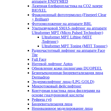
аппарате ENDYMED
Лазерная блефаропластика на CO2 лазере
BIOXEL
Фракционный фототермолиз (Finepeel Clear
+ Brilliant)
Фотоомоложение на аппарате BBL
Ультразвуковой SMAS-лифтинг на аппарате
Ultraformer MPT (Micro Pulsed Technology)
Ultraformer MPT Lifting (МПТ
Лифтинг)
Ultraformer MPT Toning (МПТ Тонинг)
Радиочастотный лифтинг на аппарате Face
Tite
Full Face
Нитевой лифтинг Aptos
Обновление кожи пилингами DUOPEEL
Безинъекционная биоревитализация лица
Dermadrop
Эндермолифтинг лица (LPG GOLD)
Микротоковый фейслифтинг
Контурная пластика лица филлерами на
основе гиалуроновой кислоты
Рефреш губ
Биоревитализация лица
Неинвазивное моделирование лица