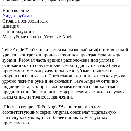
Направление
Уход за зубами
Страна производителя
Швеция
Тип продукции
Межзубные ершики Угловые Angle
TePe Angle
™
обеспечивает максимальный комфорт и высокий
уровень контроля в процессе очистки пространства между
зубами. Рабочая часть ершика расположена под углом к
основанию, что обеспечивает легкий доступ к межзубным
промежуткам между жевательными зубами, а также со
стороны неба и языка. Эргономичная длинная плоская ручка
удобно лежит в руке и не скользит. TePe Angle
™
отлично
подойдет тем, кто при выборе межзубного ершика отдает
предпочтение более длинным держателям, а также в случаях,
когда снижена точность движений.
Шесть размеров TePe Angle
™
с цветовым кодом,
соответствующим серии Original, обеспечат тщательную
гигиену как узких, так и более широких межзубных
промежутков.