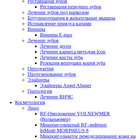
Реставрация зубов
Реставрация передних зубов
Лечение зубов под наркозом
Ботулинотерапия в жевательные мышцы
Исправление прикуса капами
Виниры
Виниры E-max
Лечение зубов
Лечение десен
Лечение кариеса методом Icon
Лечение кисты зуба
Резекция верхушки корня зуба
Ортодонтия
Протезирование зубов
Элайнеры
Элайнеры Angel Aligner
Гнатология
Лечение ВНЧС
Косметология
Лицо
RF-Омоложение VOLNEWMER
(Вольньюмер)
Микроигольчатый RF-лифтинг
InMode MORPHEUS 8
Микроигольчатое ремоделирование кожи на