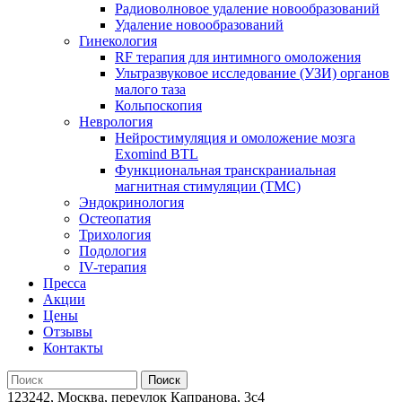
Радиоволновое удаление новообразований
Удаление новообразований
Гинекология
RF терапия для интимного омоложения
Ультразвуковое исследование (УЗИ) органов
малого таза
Кольпоскопия
Неврология
Нейростимуляция и омоложение мозга
Exomind BTL
Функциональная транскраниальная
магнитная стимуляции (ТМС)
Эндокринология
Остеопатия
Трихология
Подология
IV-терапия
Пресса
Акции
Цены
Отзывы
Контакты
123242, Москва, переулок Капранова, 3с4