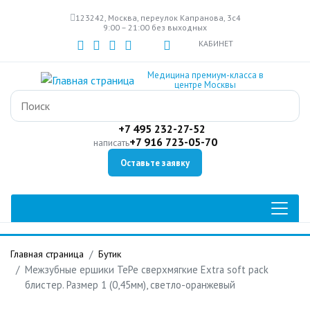
Перейти
123242, Москва, переулок Капранова, 3с4
к
9:00 – 21:00 без выходных
основному
КАБИНЕТ
содержанию
Медицина премиум-класса в
центре Москвы
+7 495 232-27-52
+7 916 723-05-70
написать
Оставьте заявку
Главная страница
Бутик
Межзубные ершики TePe сверхмягкие Extra soft pack
блистер. Размер 1 (0,45мм), светло-оранжевый