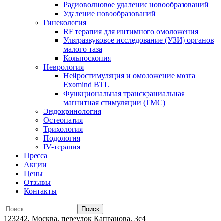
Радиоволновое удаление новообразований
Удаление новообразований
Гинекология
RF терапия для интимного омоложения
Ультразвуковое исследование (УЗИ) органов
малого таза
Кольпоскопия
Неврология
Нейростимуляция и омоложение мозга
Exomind BTL
Функциональная транскраниальная
магнитная стимуляции (ТМС)
Эндокринология
Остеопатия
Трихология
Подология
IV-терапия
Пресса
Акции
Цены
Отзывы
Контакты
123242, Москва, переулок Капранова, 3с4