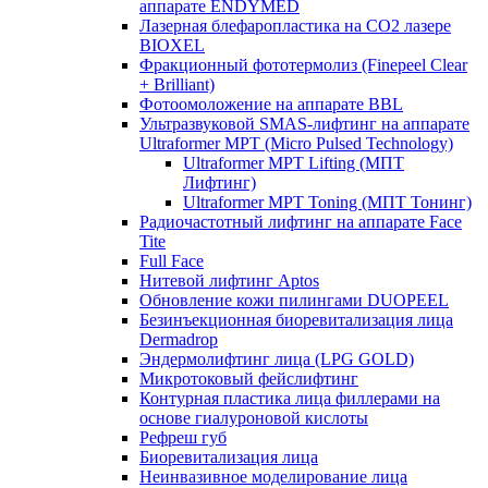
аппарате ENDYMED
Лазерная блефаропластика на CO2 лазере
BIOXEL
Фракционный фототермолиз (Finepeel Clear
+ Brilliant)
Фотоомоложение на аппарате BBL
Ультразвуковой SMAS-лифтинг на аппарате
Ultraformer MPT (Micro Pulsed Technology)
Ultraformer MPT Lifting (МПТ
Лифтинг)
Ultraformer MPT Toning (МПТ Тонинг)
Радиочастотный лифтинг на аппарате Face
Tite
Full Face
Нитевой лифтинг Aptos
Обновление кожи пилингами DUOPEEL
Безинъекционная биоревитализация лица
Dermadrop
Эндермолифтинг лица (LPG GOLD)
Микротоковый фейслифтинг
Контурная пластика лица филлерами на
основе гиалуроновой кислоты
Рефреш губ
Биоревитализация лица
Неинвазивное моделирование лица