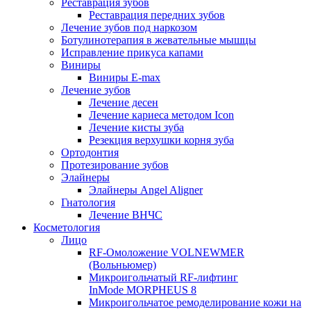
Реставрация зубов
Реставрация передних зубов
Лечение зубов под наркозом
Ботулинотерапия в жевательные мышцы
Исправление прикуса капами
Виниры
Виниры E-max
Лечение зубов
Лечение десен
Лечение кариеса методом Icon
Лечение кисты зуба
Резекция верхушки корня зуба
Ортодонтия
Протезирование зубов
Элайнеры
Элайнеры Angel Aligner
Гнатология
Лечение ВНЧС
Косметология
Лицо
RF-Омоложение VOLNEWMER
(Вольньюмер)
Микроигольчатый RF-лифтинг
InMode MORPHEUS 8
Микроигольчатое ремоделирование кожи на