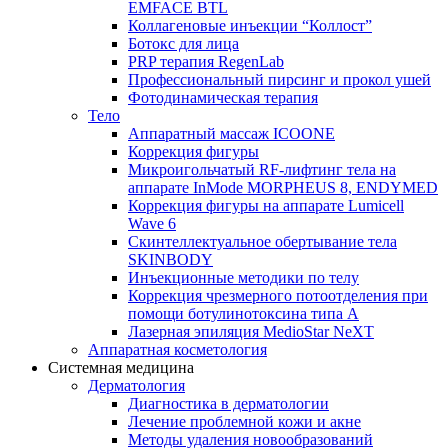
EMFACE BTL
Коллагеновые инъекции “Коллост”
Ботокс для лица
PRP терапия RegenLab
Профессиональный пирсинг и прокол ушей
Фотодинамическая терапия
Тело
Аппаратный массаж ICOONE
Коррекция фигуры
Микроигольчатый RF-лифтинг тела на
аппарате InMode MORPHEUS 8, ENDYMED
Коррекция фигуры на аппарате Lumicell
Wave 6
Скинтеллектуальное обертывание тела
SKINBODY
Инъекционные методики по телу
Коррекция чрезмерного потоотделения при
помощи ботулинотоксина типа А
Лазерная эпиляция MedioStar NeXT
Аппаратная косметология
Системная медицина
Дерматология
Диагностика в дерматологии
Лечение проблемной кожи и акне
Методы удаления новообразований