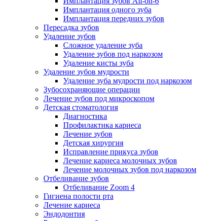
Имплантация зубов All-on-6
Имплантация одного зуба
Имплантация передних зубов
Пересадка зубов
Удаление зубов
Сложное удаление зуба
Удаление зубов под наркозом
Удаление кисты зуба
Удаление зубов мудрости
Удаление зуба мудрости под наркозом
Зубосохраняющие операции
Лечение зубов под микроскопом
Детская стоматология
Диагностика
Профилактика кариеса
Лечение зубов
Детская хирургия
Исправление прикуса зубов
Лечение кариеса молочных зубов
Лечение молочных зубов под наркозом
Отбеливание зубов
Отбеливание Zoom 4
Гигиена полости рта
Лечение кариеса
Эндодонтия