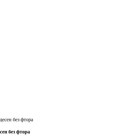
есен без фтора
ен без фтора