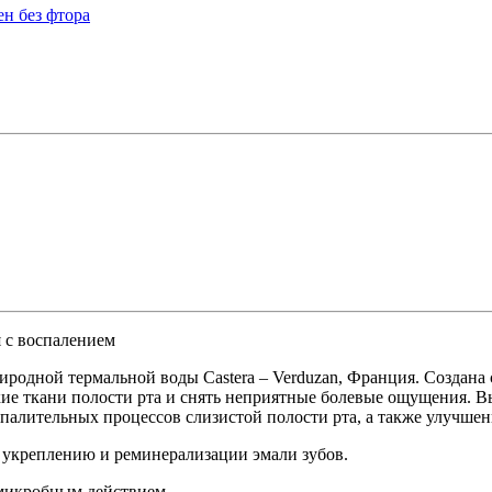
я с воспалением
родной термальной воды Castera – Verduzan, Франция. Создана
е ткани полости рта и снять неприятные болевые ощущения. Вы
спалительных процессов слизистой полости рта, а также улучш
т укреплению и реминерализации эмали зубов.
имикробным действием.