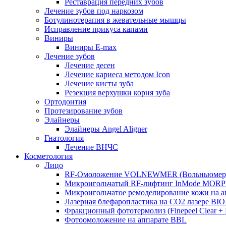
Реставрация передних зубов
Лечение зубов под наркозом
Ботулинотерапия в жевательные мышцы
Исправление прикуса капами
Виниры
Виниры E-max
Лечение зубов
Лечение десен
Лечение кариеса методом Icon
Лечение кисты зуба
Резекция верхушки корня зуба
Ортодонтия
Протезирование зубов
Элайнеры
Элайнеры Angel Aligner
Гнатология
Лечение ВНЧС
Косметология
Лицо
RF-Омоложение VOLNEWMER (Вольньюмер
Микроигольчатый RF-лифтинг InMode MOR
Микроигольчатое ремоделирование кожи на
Лазерная блефаропластика на CO2 лазере BI
Фракционный фототермолиз (Finepeel Clear + Br
Фотоомоложение на аппарате BBL