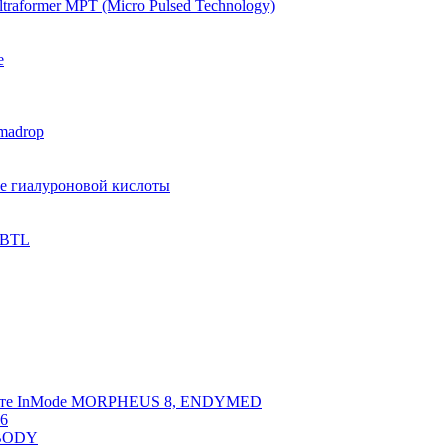
raformer MPT (Micro Pulsed Technology)
e
madrop
ве гиалуроновой кислоты
 BTL
арате InMode MORPHEUS 8, ENDYMED
 6
NBODY