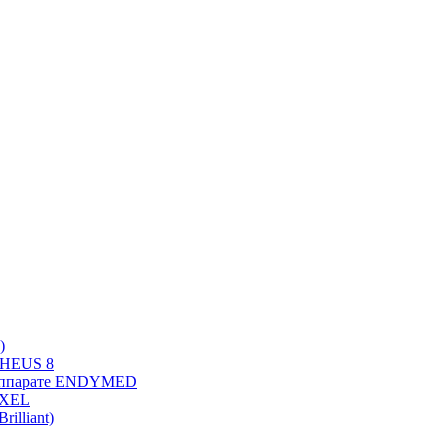
)
PHEUS 8
 аппарате ENDYMED
OXEL
illiant)