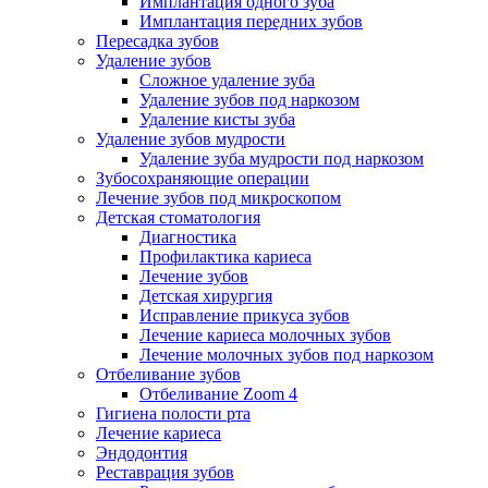
Имплантация одного зуба
Имплантация передних зубов
Пересадка зубов
Удаление зубов
Сложное удаление зуба
Удаление зубов под наркозом
Удаление кисты зуба
Удаление зубов мудрости
Удаление зуба мудрости под наркозом
Зубосохраняющие операции
Лечение зубов под микроскопом
Детская стоматология
Диагностика
Профилактика кариеса
Лечение зубов
Детская хирургия
Исправление прикуса зубов
Лечение кариеса молочных зубов
Лечение молочных зубов под наркозом
Отбеливание зубов
Отбеливание Zoom 4
Гигиена полости рта
Лечение кариеса
Эндодонтия
Реставрация зубов