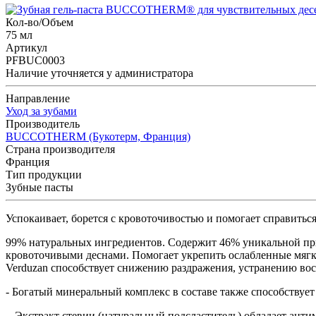
Кол-во/Объем
75 мл
Артикул
PFBUC0003
Наличие уточняется у администратора
Направление
Уход за зубами
Производитель
BUCCOTHERM (Букотерм, Франция)
Страна производителя
Франция
Тип продукции
Зубные пасты
Успокаивает, борется с кровоточивостью и помогает справитьс
99% натуральных ингредиентов. Содержит 46% уникальной при
кровоточивыми деснами. Помогает укрепить ослабленные мягки
Verduzan способствует снижению раздражения, устранению во
- Богатый минеральный комплекс в составе также способствуе
- Экстракт стевии (натуральный подсластитель) обладает ант