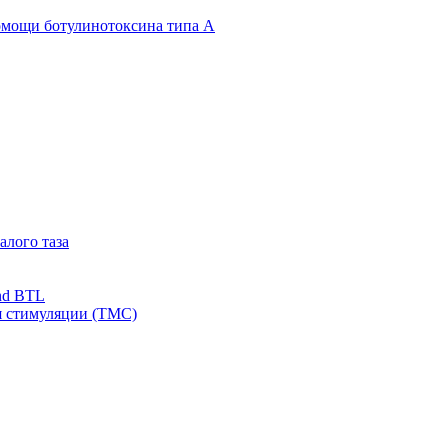
омощи ботулинотоксина типа А
алого таза
nd BTL
я стимуляции (ТМС)