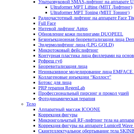
Ультразвуковой SMAS-лифтинг на аппарате Ult
Ultraformer MPT Lifting (МПТ Лифтинг)
Ultraformer MPT Toning (МПТ Тонинг)
Радиочастотный лифтинг на аппарате Face Tit
Full Face
Нитевой лифтинг Aptos
Обновление кожи пилингами DUOPEEL
Безинъекционная биоревитализация лица Der
Эндермолифтинг лица (LPG GOLD)
Микротоковый фейслифтинг
Контурная пластика лица филлерами на осно
Рефреш губ
Биоревитализация лица
Неинвазивное моделирование лица EMFACE
Коллагеновые инъекции “Коллост”
Ботокс для лица
PRP терапия RegenLab
Профессиональный пирсинг и прокол ушей
Фотодинамическая терапия
Тело
Аппаратный массаж ICOONE
Коррекция фигуры
Микроигольчатый RF-лифтинг тела на апп
Коррекция фигуры на аппарате Lumicell Wave
Скинтеллектуальное обертывание тела SKI