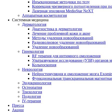
Инъекционные методики по телу
Коррекция чрезмерного потоотделения при п
Лазерная эпиляция MedioStar NeXT
Аппаратная косметология
Системная медицина
Дерматология
Диагностика в дерматологии
Лечение проблемной кожи и акне
Методы удаления новообразований
Радиоволновое удаление новообразований
Удаление новообразований
Гинекология
RF терапия для интимного омоложения
Ультразвуковое исследование (УЗИ) органов м
Кольпоскопия
Неврология
Нейростимуляция и омоложение мозга Exomi
Функциональная транскраниальная магнитна
Эндокринология
Остеопатия
Трихология
Подология
IV-терапия
Пресса
Акции