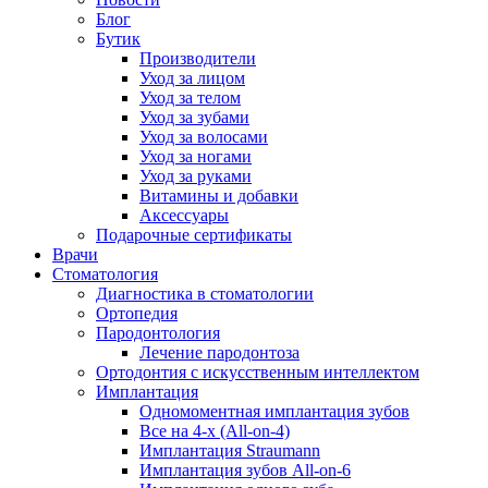
Блог
Бутик
Производители
Уход за лицом
Уход за телом
Уход за зубами
Уход за волосами
Уход за ногами
Уход за руками
Витамины и добавки
Аксессуары
Подарочные сертификаты
Врачи
Стоматология
Диагностика в стоматологии
Ортопедия
Пародонтология
Лечение пародонтоза
Ортодонтия с искусственным интеллектом
Имплантация
Одномоментная имплантация зубов
Все на 4-х (All-on-4)
Имплантация Straumann
Имплантация зубов All-on-6