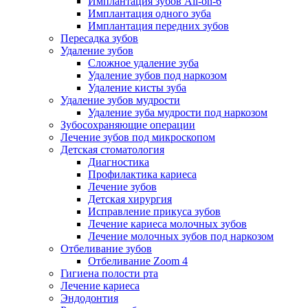
Имплантация зубов All-on-6
Имплантация одного зуба
Имплантация передних зубов
Пересадка зубов
Удаление зубов
Сложное удаление зуба
Удаление зубов под наркозом
Удаление кисты зуба
Удаление зубов мудрости
Удаление зуба мудрости под наркозом
Зубосохраняющие операции
Лечение зубов под микроскопом
Детская стоматология
Диагностика
Профилактика кариеса
Лечение зубов
Детская хирургия
Исправление прикуса зубов
Лечение кариеса молочных зубов
Лечение молочных зубов под наркозом
Отбеливание зубов
Отбеливание Zoom 4
Гигиена полости рта
Лечение кариеса
Эндодонтия