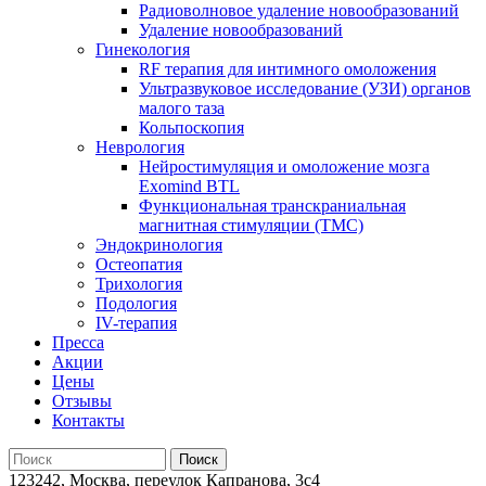
Радиоволновое удаление новообразований
Удаление новообразований
Гинекология
RF терапия для интимного омоложения
Ультразвуковое исследование (УЗИ) органов
малого таза
Кольпоскопия
Неврология
Нейростимуляция и омоложение мозга
Exomind BTL
Функциональная транскраниальная
магнитная стимуляции (ТМС)
Эндокринология
Остеопатия
Трихология
Подология
IV-терапия
Пресса
Акции
Цены
Отзывы
Контакты
123242, Москва, переулок Капранова, 3с4