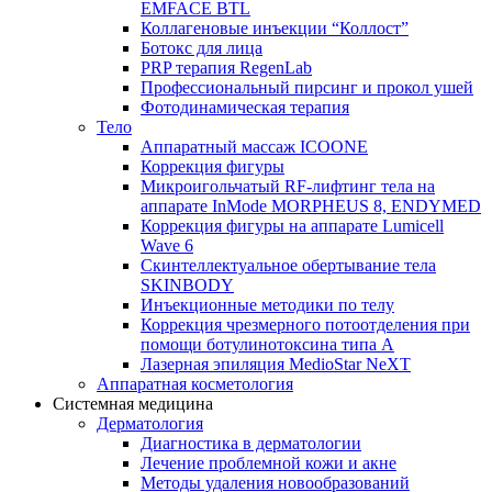
EMFACE BTL
Коллагеновые инъекции “Коллост”
Ботокс для лица
PRP терапия RegenLab
Профессиональный пирсинг и прокол ушей
Фотодинамическая терапия
Тело
Аппаратный массаж ICOONE
Коррекция фигуры
Микроигольчатый RF-лифтинг тела на
аппарате InMode MORPHEUS 8, ENDYMED
Коррекция фигуры на аппарате Lumicell
Wave 6
Скинтеллектуальное обертывание тела
SKINBODY
Инъекционные методики по телу
Коррекция чрезмерного потоотделения при
помощи ботулинотоксина типа А
Лазерная эпиляция MedioStar NeXT
Аппаратная косметология
Системная медицина
Дерматология
Диагностика в дерматологии
Лечение проблемной кожи и акне
Методы удаления новообразований