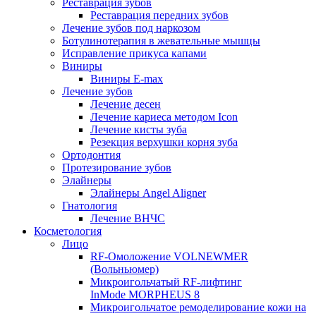
Реставрация зубов
Реставрация передних зубов
Лечение зубов под наркозом
Ботулинотерапия в жевательные мышцы
Исправление прикуса капами
Виниры
Виниры E-max
Лечение зубов
Лечение десен
Лечение кариеса методом Icon
Лечение кисты зуба
Резекция верхушки корня зуба
Ортодонтия
Протезирование зубов
Элайнеры
Элайнеры Angel Aligner
Гнатология
Лечение ВНЧС
Косметология
Лицо
RF-Омоложение VOLNEWMER
(Вольньюмер)
Микроигольчатый RF-лифтинг
InMode MORPHEUS 8
Микроигольчатое ремоделирование кожи на