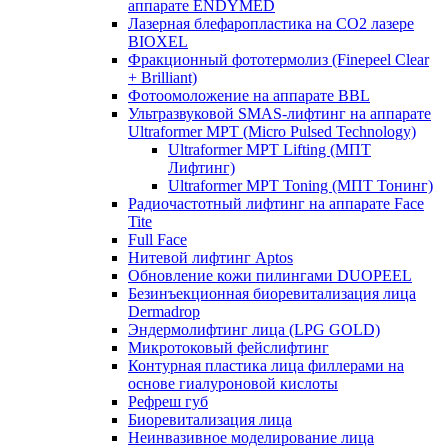
аппарате ENDYMED
Лазерная блефаропластика на CO2 лазере
BIOXEL
Фракционный фототермолиз (Finepeel Clear
+ Brilliant)
Фотоомоложение на аппарате BBL
Ультразвуковой SMAS-лифтинг на аппарате
Ultraformer MPT (Micro Pulsed Technology)
Ultraformer MPT Lifting (МПТ
Лифтинг)
Ultraformer MPT Toning (МПТ Тонинг)
Радиочастотный лифтинг на аппарате Face
Tite
Full Face
Нитевой лифтинг Aptos
Обновление кожи пилингами DUOPEEL
Безинъекционная биоревитализация лица
Dermadrop
Эндермолифтинг лица (LPG GOLD)
Микротоковый фейслифтинг
Контурная пластика лица филлерами на
основе гиалуроновой кислоты
Рефреш губ
Биоревитализация лица
Неинвазивное моделирование лица