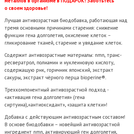
металлов в организме в ПОДАРОК! Заботьтесь
о своем здоровье!
Лучшая антивозрастная биодобавка, работающая над
тремя основными причинами старения: снижение
функции гена долголетия, окисление клеток –
гликирование тканей, старение и увядание клеток.
Содержит антивозрастные материалы: nmn, транс-
ресвератрол, полиамин и нуклеиновую кислоту,
содержащую рнк, горичник японский, экстракт
сакуры, экстракт чёрного перца bioperine®.
Трехкомпонентный антивозрастной подход -
«активация гена долголетия» (гена
сиртуина),«антиоксидант», «защита клетки»!
Добавка с действующим антивозрастным составом!
В основе биодобавки – новейший антивозрастной
ингредиент nmn, активирующий ген долголетия,