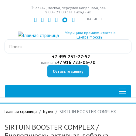
Перейти
123242, Москва, переулок Капранова, 3с4
к
9:00 – 21:00 без выходных
основному
КАБИНЕТ
содержанию
Медицина премиум-класса в
центре Москвы
+7 495 232-27-52
+7 916 723-05-70
написать
Оставьте заявку
Главная страница
Бутик
SIRTUIN BOOSTER COMPLEX
SIRTUIN BOOSTER COMPLEX
/
Биологически активная добавка