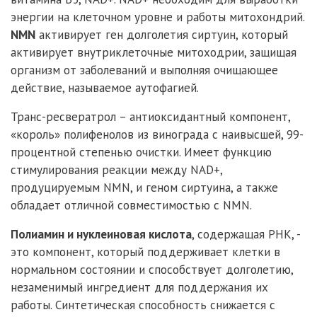
энергии на клеточном уровне и работы митохондрий.
NMN
активирует ген долголетия сиртуин, который
активирует внутриклеточные митоходрии, защищая
организм от заболеваний и выполняя очищающее
действие, называемое аутофагией.
Транс-ресвератрол – антиоксидантный компонент,
«король» полифенолов из винограда с наивысшей, 99-
процентной степенью очистки. Имеет функцию
стимулирования реакции между NAD+,
продуцируемым NMN, и геном сиртуина, а также
обладает отличной совместимостью с NMN.
Полиамин и нуклеиновая кислота
, содержащая РНК, -
это компонент, который поддерживает клетки в
нормальном состоянии и способствует долголетию,
незаменимый ингредиент для поддержания их
работы. Синтетическая способность снижается с