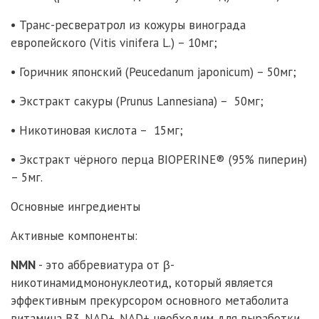
• Транс-ресвератрол из кожуры винограда
европейского (Vitis viпifеrа L.) – 10мг;
• Горичник японский (Peucedanum japonicum) – 50мг;
• Экстракт сакуры (Prunus Lannesiana) – 50мг;
• Никотиновая кислота – 15мг;
• Экстракт чёрного перца BIOPERINE® (95% пиперин)
– 5мг.
Основные ингредиенты
Активные компоненты:
NMN
- это аббревиатура от β-
никотинамидмононуклеотид, который является
эффективным прекурсором основного метаболита
витамина B3, NAD+. NAD+ необходим для выработки