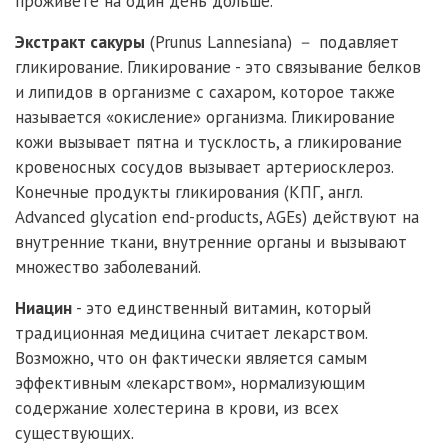
проживете на один день дольше.
Экстракт сакуры
(Prunus Lannesiana) － подавляет
гликирование. Гликирование - это связывание белков
и липидов в организме с сахаром, которое также
называется «окисление» организма. Гликирование
кожи вызывает пятна и тусклость, а гликирование
кровеносных сосудов вызывает артериосклероз.
Конечные продукты гликирования (КПГ, англ.
Advanced glycation end-products, AGEs) действуют на
внутренние ткани, внутренние органы и вызывают
множество заболеваний.
Ниацин
- это единственный витамин, который
традиционная медицина считает лекарством.
Возможно, что он фактически является самым
эффективным «лекарством», нормализующим
содержание холестерина в крови, из всех
существующих.