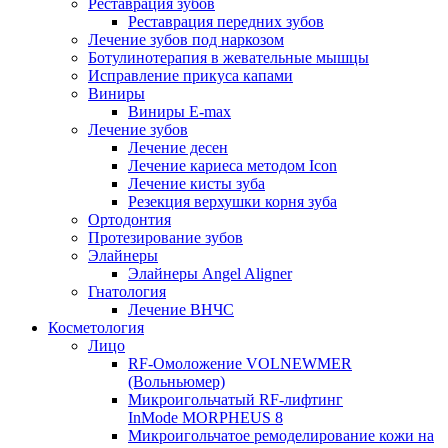
Реставрация зубов
Реставрация передних зубов
Лечение зубов под наркозом
Ботулинотерапия в жевательные мышцы
Исправление прикуса капами
Виниры
Виниры E-max
Лечение зубов
Лечение десен
Лечение кариеса методом Icon
Лечение кисты зуба
Резекция верхушки корня зуба
Ортодонтия
Протезирование зубов
Элайнеры
Элайнеры Angel Aligner
Гнатология
Лечение ВНЧС
Косметология
Лицо
RF-Омоложение VOLNEWMER
(Вольньюмер)
Микроигольчатый RF-лифтинг
InMode MORPHEUS 8
Микроигольчатое ремоделирование кожи на