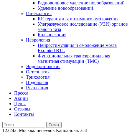
Радиоволновое удаление новообразований
Удаление новообразований
Гинекология
RF терапия для интимного омоложения
Ультразвуковое исследование (УЗИ) органов
малого таза
Кольпоскопия
Неврология
Нейростимуляция и омоложение мозга
Exomind BTL
Функциональная транскраниальная
магнитная стимуляции (ТМС)
Эндокринология
Остеопатия
Трихология
Подология
IV-терапия
Пресса
Акции
Цены
Отзывы
Контакты
123242, Москва, переулок Капранова, 3с4