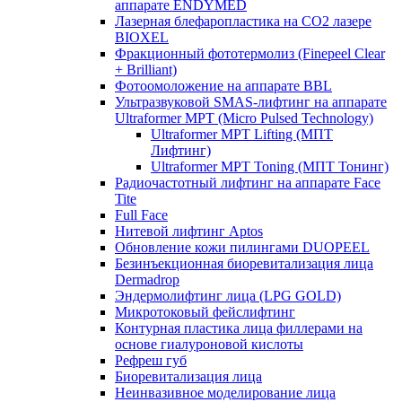
аппарате ENDYMED
Лазерная блефаропластика на CO2 лазере
BIOXEL
Фракционный фототермолиз (Finepeel Clear
+ Brilliant)
Фотоомоложение на аппарате BBL
Ультразвуковой SMAS-лифтинг на аппарате
Ultraformer MPT (Micro Pulsed Technology)
Ultraformer MPT Lifting (МПТ
Лифтинг)
Ultraformer MPT Toning (МПТ Тонинг)
Радиочастотный лифтинг на аппарате Face
Tite
Full Face
Нитевой лифтинг Aptos
Обновление кожи пилингами DUOPEEL
Безинъекционная биоревитализация лица
Dermadrop
Эндермолифтинг лица (LPG GOLD)
Микротоковый фейслифтинг
Контурная пластика лица филлерами на
основе гиалуроновой кислоты
Рефреш губ
Биоревитализация лица
Неинвазивное моделирование лица