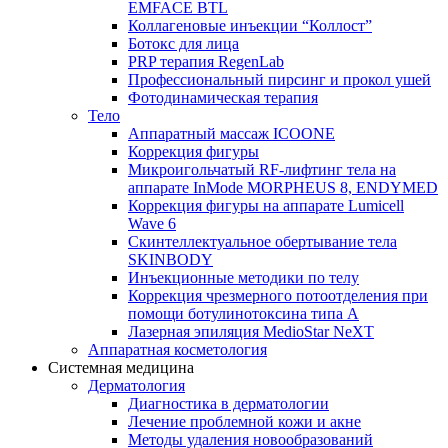
EMFACE BTL
Коллагеновые инъекции “Коллост”
Ботокс для лица
PRP терапия RegenLab
Профессиональный пирсинг и прокол ушей
Фотодинамическая терапия
Тело
Аппаратный массаж ICOONE
Коррекция фигуры
Микроигольчатый RF-лифтинг тела на
аппарате InMode MORPHEUS 8, ENDYMED
Коррекция фигуры на аппарате Lumicell
Wave 6
Скинтеллектуальное обертывание тела
SKINBODY
Инъекционные методики по телу
Коррекция чрезмерного потоотделения при
помощи ботулинотоксина типа А
Лазерная эпиляция MedioStar NeXT
Аппаратная косметология
Системная медицина
Дерматология
Диагностика в дерматологии
Лечение проблемной кожи и акне
Методы удаления новообразований