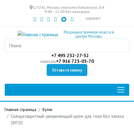
Перейти
123242, Москва, переулок Капранова, 3с4
к
9:00 – 21:00 без выходных
основному
КАБИНЕТ
содержанию
Медицина премиум-класса в
центре Москвы
+7 495 232-27-52
+7 916 723-05-70
написать
Оставьте заявку
Главная страница
Бутик
Солнцезащитный увлажняющий крем для тела без запаха
SPF50