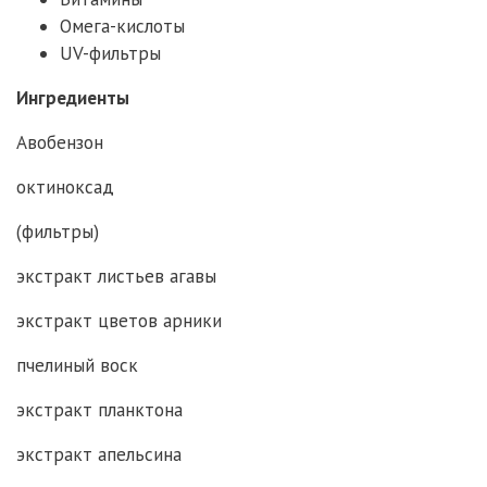
Омега-кислоты
UV-фильтры
Ингредиенты
Авобензон
октиноксад
(фильтры)
экстракт листьев агавы
экстракт цветов арники
пчелиный воск
экстракт планктона
экстракт апельсина