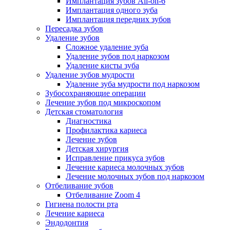
Имплантация зубов All-on-6
Имплантация одного зуба
Имплантация передних зубов
Пересадка зубов
Удаление зубов
Сложное удаление зуба
Удаление зубов под наркозом
Удаление кисты зуба
Удаление зубов мудрости
Удаление зуба мудрости под наркозом
Зубосохраняющие операции
Лечение зубов под микроскопом
Детская стоматология
Диагностика
Профилактика кариеса
Лечение зубов
Детская хирургия
Исправление прикуса зубов
Лечение кариеса молочных зубов
Лечение молочных зубов под наркозом
Отбеливание зубов
Отбеливание Zoom 4
Гигиена полости рта
Лечение кариеса
Эндодонтия