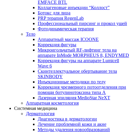
EMFACE BTL
Коллагеновые инъекции “Коллост”
Ботокс для лица
PRP терапия RegenLab
Профессиональный пирсинг и прокол ушей
Фотодинамическая терапия
Тело
Аппаратный массаж ICOONE
Коррекция фигуры
Микроигольчатый RF-лифтинг тела на
аппарате InMode MORPHEUS 8, ENDYMED
Коррекция фигуры на аппарате Lumicell
Wave 6
Скинтеллектуальное обертывание тела
SKINBODY
Инъекционные методики по телу
Коррекция чрезмерного потоотделения при
помощи ботулинотоксина типа А
Лазерная эпиляция MedioStar NeXT
Аппаратная косметология
Системная медицина
Дерматология
Диагностика в дерматологии
Лечение проблемной кожи и акне
Методы удаления новообразований