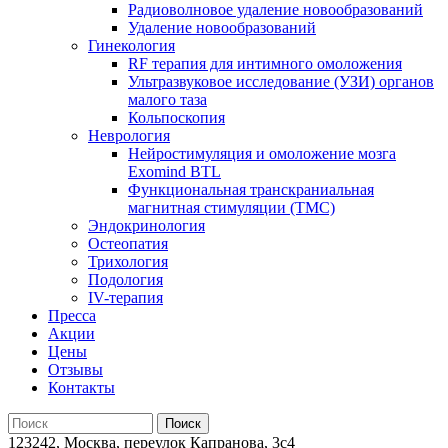
Радиоволновое удаление новообразований
Удаление новообразований
Гинекология
RF терапия для интимного омоложения
Ультразвуковое исследование (УЗИ) органов
малого таза
Кольпоскопия
Неврология
Нейростимуляция и омоложение мозга
Exomind BTL
Функциональная транскраниальная
магнитная стимуляции (ТМС)
Эндокринология
Остеопатия
Трихология
Подология
IV-терапия
Пресса
Акции
Цены
Отзывы
Контакты
123242, Москва, переулок Капранова, 3с4