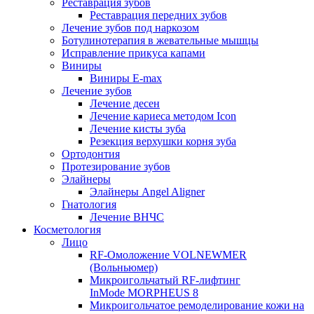
Реставрация зубов
Реставрация передних зубов
Лечение зубов под наркозом
Ботулинотерапия в жевательные мышцы
Исправление прикуса капами
Виниры
Виниры E-max
Лечение зубов
Лечение десен
Лечение кариеса методом Icon
Лечение кисты зуба
Резекция верхушки корня зуба
Ортодонтия
Протезирование зубов
Элайнеры
Элайнеры Angel Aligner
Гнатология
Лечение ВНЧС
Косметология
Лицо
RF-Омоложение VOLNEWMER
(Вольньюмер)
Микроигольчатый RF-лифтинг
InMode MORPHEUS 8
Микроигольчатое ремоделирование кожи на