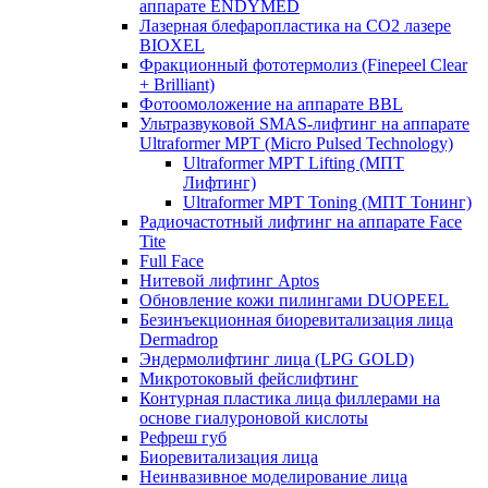
аппарате ENDYMED
Лазерная блефаропластика на CO2 лазере
BIOXEL
Фракционный фототермолиз (Finepeel Clear
+ Brilliant)
Фотоомоложение на аппарате BBL
Ультразвуковой SMAS-лифтинг на аппарате
Ultraformer MPT (Micro Pulsed Technology)
Ultraformer MPT Lifting (МПТ
Лифтинг)
Ultraformer MPT Toning (МПТ Тонинг)
Радиочастотный лифтинг на аппарате Face
Tite
Full Face
Нитевой лифтинг Aptos
Обновление кожи пилингами DUOPEEL
Безинъекционная биоревитализация лица
Dermadrop
Эндермолифтинг лица (LPG GOLD)
Микротоковый фейслифтинг
Контурная пластика лица филлерами на
основе гиалуроновой кислоты
Рефреш губ
Биоревитализация лица
Неинвазивное моделирование лица