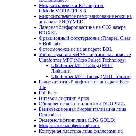
Микроигольчатый RF-лифтинг
InMode MORPHEUS 8
Микроигольчатое ремоделирование кожи на
аппарате ENDYMED
Лазерная блефаропластика на CO2 лазере
BIOXEL
Фракционный фототермолиз (Finepeel Clear
+ Brilliant)
Фотоомоложение на аппарате BBL
Ультразвуковой SMAS-лифтинг на аппарате
Ultraformer MPT (Micro Pulsed Technology)
Ultraformer MPT Lifting (МПТ
Лифтинг)
Ultraformer MPT Toning (МПТ Тонинг)
Радиочастотный лифтинг на аппарате Face
Tite
Full Face
Нитевой лифтинг Aptos
Обновление кожи пилингами DUOPEEL
Безинъекционная биоревитализация лица
Dermadrop
Эндермолифтинг лица (LPG GOLD)
Микротоковый фейслифтинг
Контурная пластика лица филлерами на