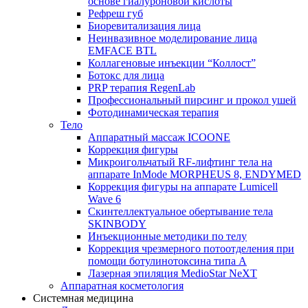
основе гиалуроновой кислоты
Рефреш губ
Биоревитализация лица
Неинвазивное моделирование лица
EMFACE BTL
Коллагеновые инъекции “Коллост”
Ботокс для лица
PRP терапия RegenLab
Профессиональный пирсинг и прокол ушей
Фотодинамическая терапия
Тело
Аппаратный массаж ICOONE
Коррекция фигуры
Микроигольчатый RF-лифтинг тела на
аппарате InMode MORPHEUS 8, ENDYMED
Коррекция фигуры на аппарате Lumicell
Wave 6
Скинтеллектуальное обертывание тела
SKINBODY
Инъекционные методики по телу
Коррекция чрезмерного потоотделения при
помощи ботулинотоксина типа А
Лазерная эпиляция MedioStar NeXT
Аппаратная косметология
Системная медицина