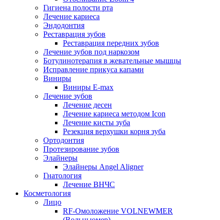
Гигиена полости рта
Лечение кариеса
Эндодонтия
Реставрация зубов
Реставрация передних зубов
Лечение зубов под наркозом
Ботулинотерапия в жевательные мышцы
Исправление прикуса капами
Виниры
Виниры E-max
Лечение зубов
Лечение десен
Лечение кариеса методом Icon
Лечение кисты зуба
Резекция верхушки корня зуба
Ортодонтия
Протезирование зубов
Элайнеры
Элайнеры Angel Aligner
Гнатология
Лечение ВНЧС
Косметология
Лицо
RF-Омоложение VOLNEWMER
(Вольньюмер)