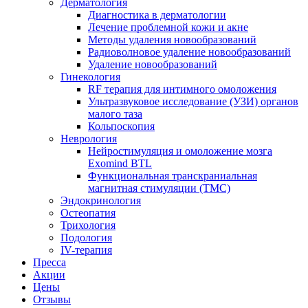
Дерматология
Диагностика в дерматологии
Лечение проблемной кожи и акне
Методы удаления новообразований
Радиоволновое удаление новообразований
Удаление новообразований
Гинекология
RF терапия для интимного омоложения
Ультразвуковое исследование (УЗИ) органов
малого таза
Кольпоскопия
Неврология
Нейростимуляция и омоложение мозга
Exomind BTL
Функциональная транскраниальная
магнитная стимуляции (ТМС)
Эндокринология
Остеопатия
Трихология
Подология
IV-терапия
Пресса
Акции
Цены
Отзывы