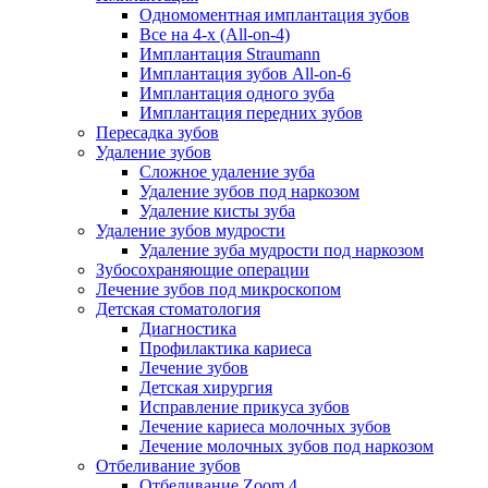
Одномоментная имплантация зубов
Все на 4-х (All-on-4)
Имплантация Straumann
Имплантация зубов All-on-6
Имплантация одного зуба
Имплантация передних зубов
Пересадка зубов
Удаление зубов
Сложное удаление зуба
Удаление зубов под наркозом
Удаление кисты зуба
Удаление зубов мудрости
Удаление зуба мудрости под наркозом
Зубосохраняющие операции
Лечение зубов под микроскопом
Детская стоматология
Диагностика
Профилактика кариеса
Лечение зубов
Детская хирургия
Исправление прикуса зубов
Лечение кариеса молочных зубов
Лечение молочных зубов под наркозом
Отбеливание зубов
Отбеливание Zoom 4