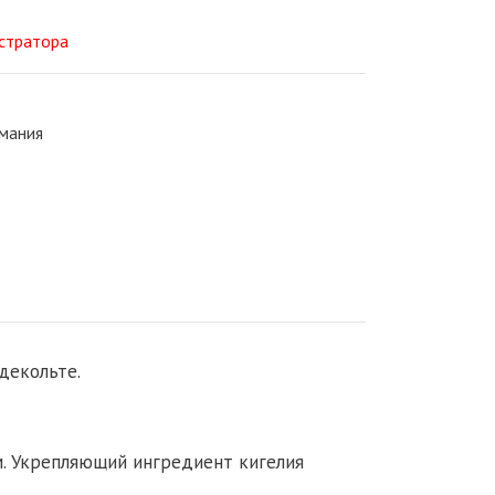
истратора
рмания
декольте.
м. Укрепляющий ингредиент кигелия