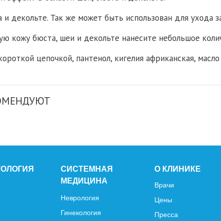
 и декольте. Так же может быть использован для ухода з
ю кожу бюста, шеи и декольте нанесите небольшое колич
короткой цепочкой, пантенол, кигелия африканская, масл
КОМЕНДУЮТ
ТОЛОГИЯ
СИСТЕМНАЯ
О КЛИНИКЕ
МЕДИЦИНА
Врачи
Неврология
Цены
Гинекология
Пресса