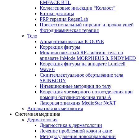
EMFACE BTL
Коллагеновые инъекции “Коллост”
Ботокс для лица
PRP терапия RegenLab
Профессиональный пирсинг и прокол ушей
Фотодинамическая терапия
Тело
Аппаратный массаж ICOONE
Коррекция фигуры
Микроигольчатый RF-лифтинг тела на
аппарате InMode MORPHEUS 8, ENDYMED
Коррекция фигуры на аппарате Lumicell
Wave 6
Скинтеллектуальное обертывание тела
SKINBODY
Инъекционные методики по телу
Коррекция чрезмерного потоотделения при
помощи ботулинотоксина типа А
Лазерная эпиляция MedioStar NeXT
Аппаратная косметология
Системная медицина
Дерматология
Диагностика в дерматологии
Лечение проблемной кожи и акне
Методы удаления новообразований