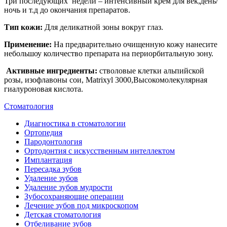
Три последующих недели – интенсивный крем для век,день/
ночь и т.д до окончания препаратов.
Тип кожи:
Для деликатной зоны вокруг глаз.
Применение:
На предварительно очищенную кожу нанесите
небольшоу количество препарата на периорбитальную зону.
Активные ингредиенты:
стволовые клетки альпийской
розы, изофлавоны сои, Matrixyl 3000,Высокомолекулярная
гиалуроновая кислота.
Стоматология
Диагностика в стоматологии
Ортопедия
Пародонтология
Ортодонтия с искусственным интеллектом
Имплантация
Пересадка зубов
Удаление зубов
Удаление зубов мудрости
Зубосохраняющие операции
Лечение зубов под микроскопом
Детская стоматология
Отбеливание зубов