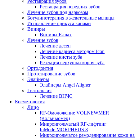
Реставрация зубов
Реставрация передних зубов
Лечение зубов под наркозом
Ботулинотерапия в жевательные мышцы
Исправление прикуса капами
Виниры
Виниры E-max
Лечение зубов
Лечение десен
Лечение кариеса методом Icon
Лечение кисты зуба
Резекция верхушки корня зуба
Ортодонтия
Протезирование зубов
Элайнеры
Элайнеры Angel Aligner
Гнатология
Лечение ВНЧС
Косметология
Лицо
RF-Омоложение VOLNEWMER
(Вольньюмер)
Микроигольчатый RF-лифтинг
InMode MORPHEUS 8
Микроигольчатое ремоделирование кожи на