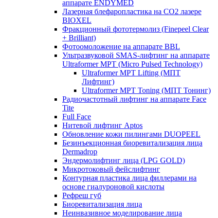
аппарате ENDYMED
Лазерная блефаропластика на CO2 лазере
BIOXEL
Фракционный фототермолиз (Finepeel Clear
+ Brilliant)
Фотоомоложение на аппарате BBL
Ультразвуковой SMAS-лифтинг на аппарате
Ultraformer MPT (Micro Pulsed Technology)
Ultraformer MPT Lifting (МПТ
Лифтинг)
Ultraformer MPT Toning (МПТ Тонинг)
Радиочастотный лифтинг на аппарате Face
Tite
Full Face
Нитевой лифтинг Aptos
Обновление кожи пилингами DUOPEEL
Безинъекционная биоревитализация лица
Dermadrop
Эндермолифтинг лица (LPG GOLD)
Микротоковый фейслифтинг
Контурная пластика лица филлерами на
основе гиалуроновой кислоты
Рефреш губ
Биоревитализация лица
Неинвазивное моделирование лица