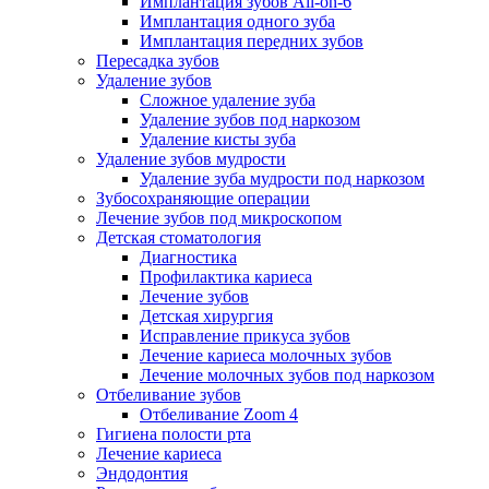
Имплантация зубов All-on-6
Имплантация одного зуба
Имплантация передних зубов
Пересадка зубов
Удаление зубов
Сложное удаление зуба
Удаление зубов под наркозом
Удаление кисты зуба
Удаление зубов мудрости
Удаление зуба мудрости под наркозом
Зубосохраняющие операции
Лечение зубов под микроскопом
Детская стоматология
Диагностика
Профилактика кариеса
Лечение зубов
Детская хирургия
Исправление прикуса зубов
Лечение кариеса молочных зубов
Лечение молочных зубов под наркозом
Отбеливание зубов
Отбеливание Zoom 4
Гигиена полости рта
Лечение кариеса
Эндодонтия