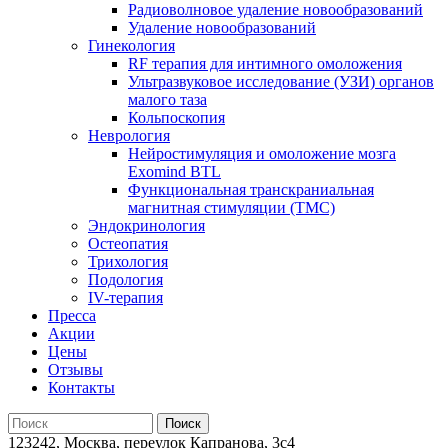
Радиоволновое удаление новообразований
Удаление новообразований
Гинекология
RF терапия для интимного омоложения
Ультразвуковое исследование (УЗИ) органов
малого таза
Кольпоскопия
Неврология
Нейростимуляция и омоложение мозга
Exomind BTL
Функциональная транскраниальная
магнитная стимуляции (ТМС)
Эндокринология
Остеопатия
Трихология
Подология
IV-терапия
Пресса
Акции
Цены
Отзывы
Контакты
123242, Москва, переулок Капранова, 3с4