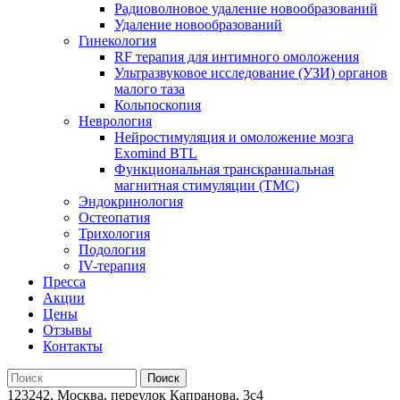
Радиоволновое удаление новообразований
Удаление новообразований
Гинекология
RF терапия для интимного омоложения
Ультразвуковое исследование (УЗИ) органов
малого таза
Кольпоскопия
Неврология
Нейростимуляция и омоложение мозга
Exomind BTL
Функциональная транскраниальная
магнитная стимуляции (ТМС)
Эндокринология
Остеопатия
Трихология
Подология
IV-терапия
Пресса
Акции
Цены
Отзывы
Контакты
123242, Москва, переулок Капранова, 3с4