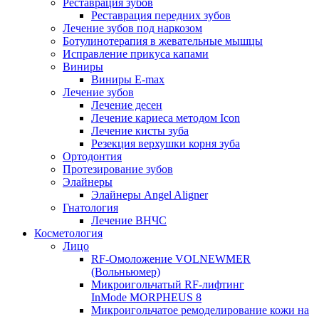
Реставрация зубов
Реставрация передних зубов
Лечение зубов под наркозом
Ботулинотерапия в жевательные мышцы
Исправление прикуса капами
Виниры
Виниры E-max
Лечение зубов
Лечение десен
Лечение кариеса методом Icon
Лечение кисты зуба
Резекция верхушки корня зуба
Ортодонтия
Протезирование зубов
Элайнеры
Элайнеры Angel Aligner
Гнатология
Лечение ВНЧС
Косметология
Лицо
RF-Омоложение VOLNEWMER
(Вольньюмер)
Микроигольчатый RF-лифтинг
InMode MORPHEUS 8
Микроигольчатое ремоделирование кожи на