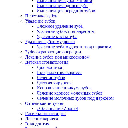
Имплантация зубов All-on-6
Имплантация одного зуба
Имплантация передних зубов
Пересадка зубов
Удаление зубов
Сложное удаление зуба
Удаление зубов под наркозом
Удаление кисты зуба
Удаление зубов мудрости
Удаление зуба мудрости под наркозом
Зубосохраняющие операции
Лечение зубов под микроскопом
Детская стоматология
Диагностика
Профилактика кариеса
Лечение зубов
Детская хирургия
Исправление прикуса зубов
Лечение кариеса молочных зубов
Лечение молочных зубов под наркозом
Отбеливание зубов
Отбеливание Zoom 4
Гигиена полости рта
Лечение кариеса
Эндодонтия