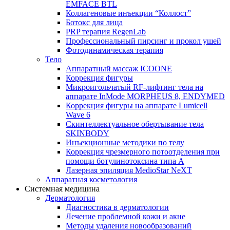
EMFACE BTL
Коллагеновые инъекции “Коллост”
Ботокс для лица
PRP терапия RegenLab
Профессиональный пирсинг и прокол ушей
Фотодинамическая терапия
Тело
Аппаратный массаж ICOONE
Коррекция фигуры
Микроигольчатый RF-лифтинг тела на
аппарате InMode MORPHEUS 8, ENDYMED
Коррекция фигуры на аппарате Lumicell
Wave 6
Скинтеллектуальное обертывание тела
SKINBODY
Инъекционные методики по телу
Коррекция чрезмерного потоотделения при
помощи ботулинотоксина типа А
Лазерная эпиляция MedioStar NeXT
Аппаратная косметология
Системная медицина
Дерматология
Диагностика в дерматологии
Лечение проблемной кожи и акне
Методы удаления новообразований