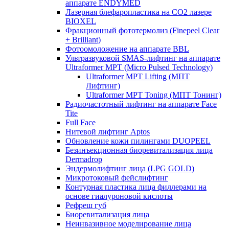
аппарате ENDYMED
Лазерная блефаропластика на CO2 лазере
BIOXEL
Фракционный фототермолиз (Finepeel Clear
+ Brilliant)
Фотоомоложение на аппарате BBL
Ультразвуковой SMAS-лифтинг на аппарате
Ultraformer MPT (Micro Pulsed Technology)
Ultraformer MPT Lifting (МПТ
Лифтинг)
Ultraformer MPT Toning (МПТ Тонинг)
Радиочастотный лифтинг на аппарате Face
Tite
Full Face
Нитевой лифтинг Aptos
Обновление кожи пилингами DUOPEEL
Безинъекционная биоревитализация лица
Dermadrop
Эндермолифтинг лица (LPG GOLD)
Микротоковый фейслифтинг
Контурная пластика лица филлерами на
основе гиалуроновой кислоты
Рефреш губ
Биоревитализация лица
Неинвазивное моделирование лица