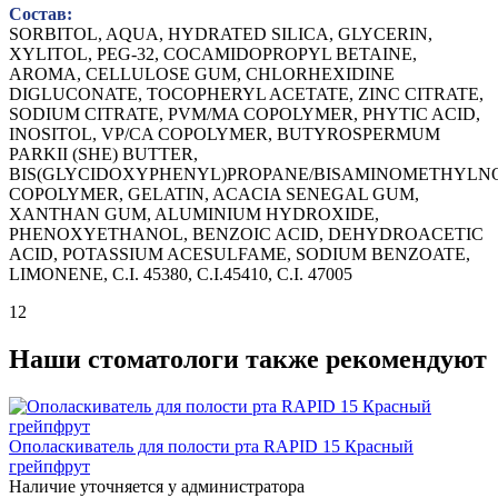
Состав:
SORBITOL, AQUA, HYDRATED SILICA, GLYCERIN,
XYLITOL, PEG-32, COCAMIDOPROPYL BETAINE,
AROMA, CELLULOSE GUM, CHLORHEXIDINE
DIGLUCONATE, TOCOPHERYL ACETATE, ZINC CITRATE,
SODIUM CITRATE, PVM/MA COPOLYMER, PHYTIC ACID,
INOSITOL, VP/CA COPOLYMER, BUTYROSPERMUM
PARKII (SHE) BUTTER,
BIS(GLYCIDOXYPHENYL)PROPANE/BISAMINOMETHYL
COPOLYMER, GELATIN, ACACIA SENEGAL GUM,
XANTHAN GUM, ALUMINIUM HYDROXIDE,
PHENOXYETHANOL, BENZOIC ACID, DEHYDROACETIC
ACID, POTASSIUM ACESULFAME, SODIUM BENZOATE,
LIMONENE, C.I. 45380, C.I.45410, C.I. 47005
12
Наши стоматологи также рекомендуют
Ополаскиватель для полости рта RAPID 15 Красный
грейпфрут
Наличие уточняется у администратора