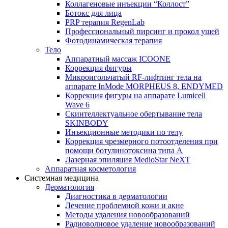
Коллагеновые инъекции “Коллост”
Ботокс для лица
PRP терапия RegenLab
Профессиональный пирсинг и прокол ушей
Фотодинамическая терапия
Тело
Аппаратный массаж ICOONE
Коррекция фигуры
Микроигольчатый RF-лифтинг тела на
аппарате InMode MORPHEUS 8, ENDYMED
Коррекция фигуры на аппарате Lumicell
Wave 6
Скинтеллектуальное обертывание тела
SKINBODY
Инъекционные методики по телу
Коррекция чрезмерного потоотделения при
помощи ботулинотоксина типа А
Лазерная эпиляция MedioStar NeXT
Аппаратная косметология
Системная медицина
Дерматология
Диагностика в дерматологии
Лечение проблемной кожи и акне
Методы удаления новообразований
Радиоволновое удаление новообразований