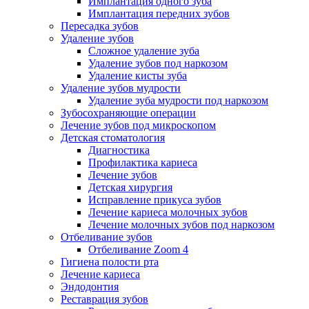
Имплантация одного зуба
Имплантация передних зубов
Пересадка зубов
Удаление зубов
Сложное удаление зуба
Удаление зубов под наркозом
Удаление кисты зуба
Удаление зубов мудрости
Удаление зуба мудрости под наркозом
Зубосохраняющие операции
Лечение зубов под микроскопом
Детская стоматология
Диагностика
Профилактика кариеса
Лечение зубов
Детская хирургия
Исправление прикуса зубов
Лечение кариеса молочных зубов
Лечение молочных зубов под наркозом
Отбеливание зубов
Отбеливание Zoom 4
Гигиена полости рта
Лечение кариеса
Эндодонтия
Реставрация зубов