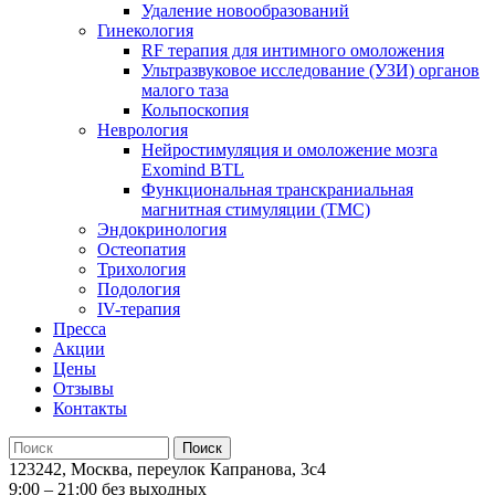
Удаление новообразований
Гинекология
RF терапия для интимного омоложения
Ультразвуковое исследование (УЗИ) органов
малого таза
Кольпоскопия
Неврология
Нейростимуляция и омоложение мозга
Exomind BTL
Функциональная транскраниальная
магнитная стимуляции (ТМС)
Эндокринология
Остеопатия
Трихология
Подология
IV-терапия
Пресса
Акции
Цены
Отзывы
Контакты
123242, Москва, переулок Капранова, 3с4
9:00 – 21:00 без выходных