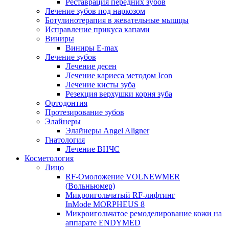
Реставрация передних зубов
Лечение зубов под наркозом
Ботулинотерапия в жевательные мышцы
Исправление прикуса капами
Виниры
Виниры E-max
Лечение зубов
Лечение десен
Лечение кариеса методом Icon
Лечение кисты зуба
Резекция верхушки корня зуба
Ортодонтия
Протезирование зубов
Элайнеры
Элайнеры Angel Aligner
Гнатология
Лечение ВНЧС
Косметология
Лицо
RF-Омоложение VOLNEWMER
(Вольньюмер)
Микроигольчатый RF-лифтинг
InMode MORPHEUS 8
Микроигольчатое ремоделирование кожи на
аппарате ENDYMED