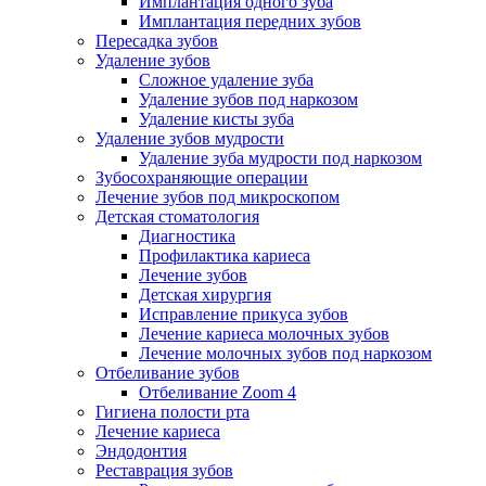
Имплантация одного зуба
Имплантация передних зубов
Пересадка зубов
Удаление зубов
Сложное удаление зуба
Удаление зубов под наркозом
Удаление кисты зуба
Удаление зубов мудрости
Удаление зуба мудрости под наркозом
Зубосохраняющие операции
Лечение зубов под микроскопом
Детская стоматология
Диагностика
Профилактика кариеса
Лечение зубов
Детская хирургия
Исправление прикуса зубов
Лечение кариеса молочных зубов
Лечение молочных зубов под наркозом
Отбеливание зубов
Отбеливание Zoom 4
Гигиена полости рта
Лечение кариеса
Эндодонтия
Реставрация зубов