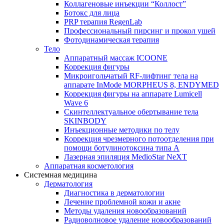
Коллагеновые инъекции “Коллост”
Ботокс для лица
PRP терапия RegenLab
Профессиональный пирсинг и прокол ушей
Фотодинамическая терапия
Тело
Аппаратный массаж ICOONE
Коррекция фигуры
Микроигольчатый RF-лифтинг тела на
аппарате InMode MORPHEUS 8, ENDYMED
Коррекция фигуры на аппарате Lumicell
Wave 6
Скинтеллектуальное обертывание тела
SKINBODY
Инъекционные методики по телу
Коррекция чрезмерного потоотделения при
помощи ботулинотоксина типа А
Лазерная эпиляция MedioStar NeXT
Аппаратная косметология
Системная медицина
Дерматология
Диагностика в дерматологии
Лечение проблемной кожи и акне
Методы удаления новообразований
Радиоволновое удаление новообразований