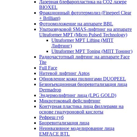
Лазерная блефаропластика на CO2 лазере
BIOXEL
Фракционный фототермолиз (Finepeel Clear
+ Brilliant)
Фотоомоложение на аппарате BBL
Ультразвуковой SMAS-лифтинг на аппарате
Ultraformer MPT (Micro Pulsed Technology)
Ultraformer MPT Lifting (МПТ
Лифтинг)
Ultraformer MPT Toning (МПТ Тонинг)
Радиочастотный лифтинг на аппарате Face
Tite
Full Face
Нитевой лифтинг Aptos
Обновление кожи пилингами DUOPEEL
Безинъекционная биоревитализация лица
Dermadrop
Эндермолифтинг лица (LPG GOLD)
Микротоковый фейслифтинг
Контурная пластика лица филлерами на
основе гиалуроновой кислоты
Рефреш губ
Биоревитализация лица
Неинвазивное моделирование лица
EMFACE BTL