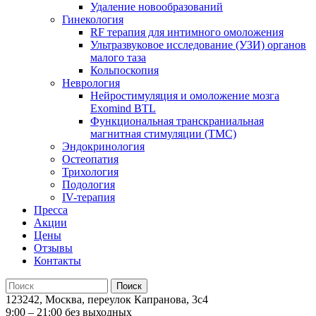
Удаление новообразований
Гинекология
RF терапия для интимного омоложения
Ультразвуковое исследование (УЗИ) органов
малого таза
Кольпоскопия
Неврология
Нейростимуляция и омоложение мозга
Exomind BTL
Функциональная транскраниальная
магнитная стимуляции (ТМС)
Эндокринология
Остеопатия
Трихология
Подология
IV-терапия
Пресса
Акции
Цены
Отзывы
Контакты
123242, Москва, переулок Капранова, 3с4
9:00 – 21:00 без выходных