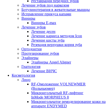
Реставрация передних зубов
Лечение зубов под наркозом
Ботулинотерапия в жевательные мышцы
Исправление прикуса капами
Виниры
Виниры E-max
Лечение зубов
Лечение десен
Лечение кариеса методом Icon
Лечение кисты зуба
Резекция верхушки корня зуба
Ортодонтия
Протезирование зубов
Элайнеры
Элайнеры Angel Aligner
Гнатология
Лечение ВНЧС
Косметология
Лицо
RF-Омоложение VOLNEWMER
(Вольньюмер)
Микроигольчатый RF-лифтинг
InMode MORPHEUS 8
Микроигольчатое ремоделирование кожи на
аппарате ENDYMED