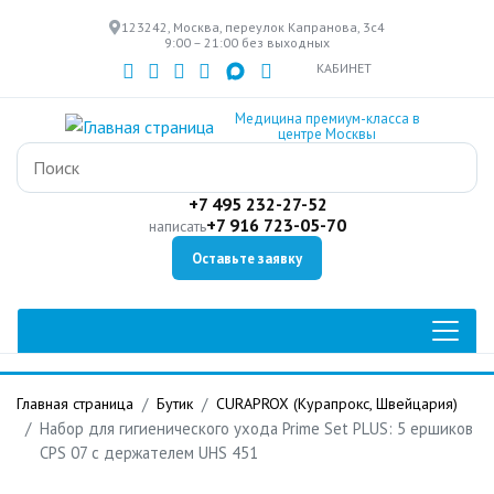
Перейти
123242, Москва, переулок Капранова, 3с4
к
9:00 – 21:00 без выходных
основному
КАБИНЕТ
содержанию
Медицина премиум-класса в
центре Москвы
+7 495 232-27-52
+7 916 723-05-70
написать
Оставьте заявку
Главная страница
Бутик
CURAPROX (Курапрокс, Швейцария)
Набор для гигиенического ухода Prime Set PLUS: 5 ершиков
CPS 07 c держателем UHS 451