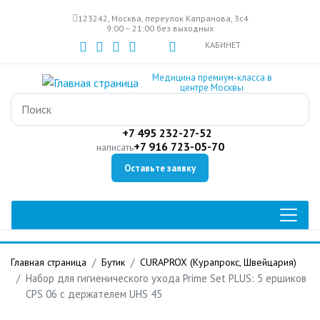
Перейти
123242, Москва, переулок Капранова, 3с4
к
9:00 – 21:00 без выходных
основному
КАБИНЕТ
содержанию
Медицина премиум-класса в
центре Москвы
+7 495 232-27-52
+7 916 723-05-70
написать
Оставьте заявку
Главная страница
Бутик
CURAPROX (Курапрокс, Швейцария)
Набор для гигиенического ухода Prime Set PLUS: 5 ершиков
CPS 06 c держателем UHS 45