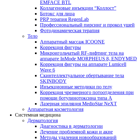
EMFACE BTL
Коллагеновые инъекции “Коллост”
Ботокс для лица
PRP терапия RegenLab
Профессиональный пирсинг и прокол ушей
Фотодинамическая терапия
Тело
Аппаратный массаж ICOONE
Коррекция фигуры
Микроигольчатый RF-лифтинг тела на
аппарате InMode MORPHEUS 8, ENDYMED
Коррекция фигуры на аппарате Lumicell
Wave 6
Скинтеллектуальное обертывание тела
SKINBODY
Инъекционные методики по телу
Коррекция чрезмерного потоотделения при
помощи ботулинотоксина типа А
Лазерная эпиляция MedioStar NeXT
Аппаратная косметология
Системная медицина
Дерматология
Диагностика в дерматологии
Лечение проблемной кожи и акне
Методы удаления новообразований