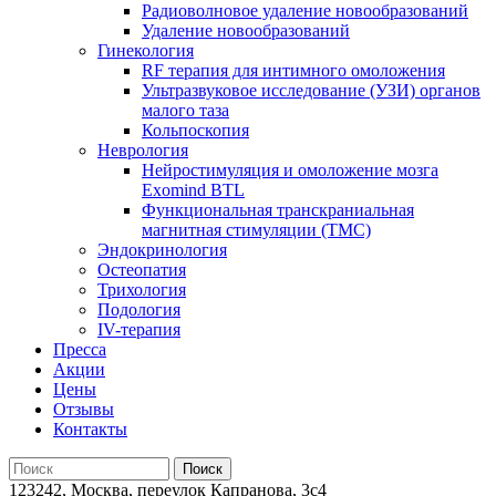
Радиоволновое удаление новообразований
Удаление новообразований
Гинекология
RF терапия для интимного омоложения
Ультразвуковое исследование (УЗИ) органов
малого таза
Кольпоскопия
Неврология
Нейростимуляция и омоложение мозга
Exomind BTL
Функциональная транскраниальная
магнитная стимуляции (ТМС)
Эндокринология
Остеопатия
Трихология
Подология
IV-терапия
Пресса
Акции
Цены
Отзывы
Контакты
123242, Москва, переулок Капранова, 3с4