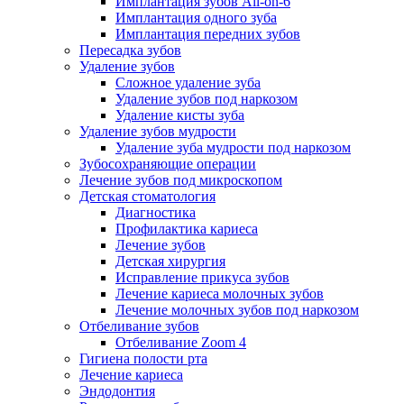
Имплантация зубов All-on-6
Имплантация одного зуба
Имплантация передних зубов
Пересадка зубов
Удаление зубов
Сложное удаление зуба
Удаление зубов под наркозом
Удаление кисты зуба
Удаление зубов мудрости
Удаление зуба мудрости под наркозом
Зубосохраняющие операции
Лечение зубов под микроскопом
Детская стоматология
Диагностика
Профилактика кариеса
Лечение зубов
Детская хирургия
Исправление прикуса зубов
Лечение кариеса молочных зубов
Лечение молочных зубов под наркозом
Отбеливание зубов
Отбеливание Zoom 4
Гигиена полости рта
Лечение кариеса
Эндодонтия