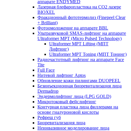
аппарате ENDYMED
Лазерная блефаропластика на CO2 лазере
BIOXEL
Фракционный фототермолиз (Finepeel Clear
+ Brilliant)
Фотоомоложение на аппарате BBL
Ультразвуковой SMAS-лифтинг на аппарате
Ultraformer MPT (Micro Pulsed Technology)
Ultraformer MPT Lifting (МПТ
Лифтинг)
Ultraformer MPT Toning (МПТ Тонинг)
Радиочастотный лифтинг на аппарате Face
Tite
Full Face
Нитевой лифтинг Aptos
Обновление кожи пилингами DUOPEEL
Безинъекционная биоревитализация лица
Dermadrop
Эндермолифтинг лица (LPG GOLD)
Микротоковый фейслифтинг
Контурная пластика лица филлерами на
основе гиалуроновой кислоты
Рефреш губ
Биоревитализация лица
Неинвазивное моделирование лица