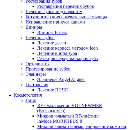
Реставрация зубов
Реставрация передних зубов
Лечение зубов под наркозом
Ботулинотерапия в жевательные мышцы
Исправление прикуса капами
Виниры
Виниры E-max
Лечение зубов
Лечение десен
Лечение кариеса методом Icon
Лечение кисты зуба
Резекция верхушки корня зуба
Ортодонтия
Протезирование зубов
Элайнеры
Элайнеры Angel Aligner
Гнатология
Лечение ВНЧС
Косметология
Лицо
RF-Омоложение VOLNEWMER
(Вольньюмер)
Микроигольчатый RF-лифтинг
InMode MORPHEUS 8
Микроигольчатое ремоделирование кожи на