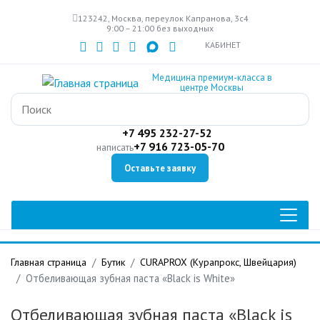
Перейти
123242, Москва, переулок Капранова, 3с4
к
9:00 – 21:00 без выходных
основному
КАБИНЕТ
содержанию
Медицина премиум-класса в
центре Москвы
+7 495 232-27-52
+7 916 723-05-70
написать
Оставьте заявку
Главная страница
Бутик
CURAPROX (Курапрокс, Швейцария)
Отбеливающая зубная паста «Black is White»
Отбеливающая зубная паста «Black is