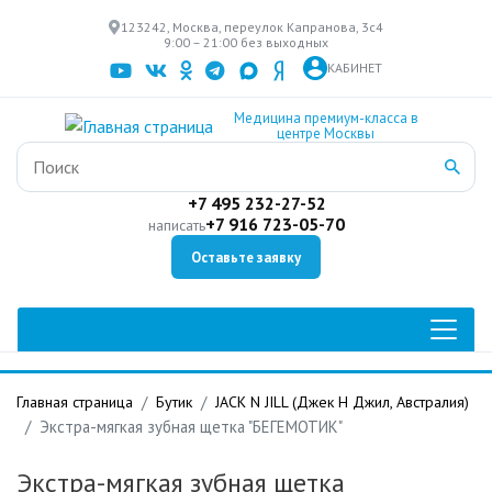
Перейти
123242, Москва, переулок Капранова, 3с4
к
9:00 – 21:00 без выходных
основному
КАБИНЕТ
содержанию
Медицина премиум-класса в
центре Москвы
+7 495 232-27-52
+7 916 723-05-70
написать
Оставьте заявку
Главная страница
Бутик
JACK N JILL (Джек Н Джил, Австралия)
Экстра-мягкая зубная щетка "БЕГЕМОТИК"
Экстра-мягкая зубная щетка