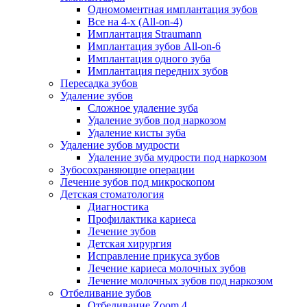
Одномоментная имплантация зубов
Все на 4-х (All-on-4)
Имплантация Straumann
Имплантация зубов All-on-6
Имплантация одного зуба
Имплантация передних зубов
Пересадка зубов
Удаление зубов
Сложное удаление зуба
Удаление зубов под наркозом
Удаление кисты зуба
Удаление зубов мудрости
Удаление зуба мудрости под наркозом
Зубосохраняющие операции
Лечение зубов под микроскопом
Детская стоматология
Диагностика
Профилактика кариеса
Лечение зубов
Детская хирургия
Исправление прикуса зубов
Лечение кариеса молочных зубов
Лечение молочных зубов под наркозом
Отбеливание зубов
Отбеливание Zoom 4