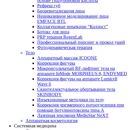
основе гиалуроновой кислоты
Рефреш губ
Биоревитализация лица
Неинвазивное моделирование лица
EMFACE BTL
Коллагеновые инъекции “Коллост”
Ботокс для лица
PRP терапия RegenLab
Профессиональный пирсинг и прокол ушей
Фотодинамическая терапия
Тело
Аппаратный массаж ICOONE
Коррекция фигуры
Микроигольчатый RF-лифтинг тела на
аппарате InMode MORPHEUS 8, ENDYMED
Коррекция фигуры на аппарате Lumicell
Wave 6
Скинтеллектуальное обертывание тела
SKINBODY
Инъекционные методики по телу
Коррекция чрезмерного потоотделения при
помощи ботулинотоксина типа А
Лазерная эпиляция MedioStar NeXT
Аппаратная косметология
Системная медицина