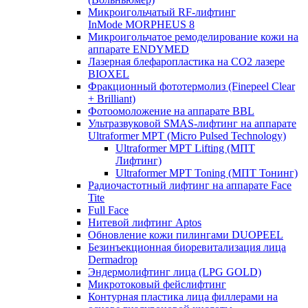
Микроигольчатый RF-лифтинг
InMode MORPHEUS 8
Микроигольчатое ремоделирование кожи на
аппарате ENDYMED
Лазерная блефаропластика на CO2 лазере
BIOXEL
Фракционный фототермолиз (Finepeel Clear
+ Brilliant)
Фотоомоложение на аппарате BBL
Ультразвуковой SMAS-лифтинг на аппарате
Ultraformer MPT (Micro Pulsed Technology)
Ultraformer MPT Lifting (МПТ
Лифтинг)
Ultraformer MPT Toning (МПТ Тонинг)
Радиочастотный лифтинг на аппарате Face
Tite
Full Face
Нитевой лифтинг Aptos
Обновление кожи пилингами DUOPEEL
Безинъекционная биоревитализация лица
Dermadrop
Эндермолифтинг лица (LPG GOLD)
Микротоковый фейслифтинг
Контурная пластика лица филлерами на