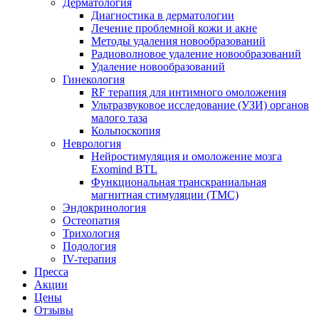
Дерматология
Диагностика в дерматологии
Лечение проблемной кожи и акне
Методы удаления новообразований
Радиоволновое удаление новообразований
Удаление новообразований
Гинекология
RF терапия для интимного омоложения
Ультразвуковое исследование (УЗИ) органов
малого таза
Кольпоскопия
Неврология
Нейростимуляция и омоложение мозга
Exomind BTL
Функциональная транскраниальная
магнитная стимуляции (ТМС)
Эндокринология
Остеопатия
Трихология
Подология
IV-терапия
Пресса
Акции
Цены
Отзывы