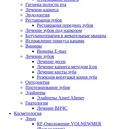
Гигиена полости рта
Лечение кариеса
Эндодонтия
Реставрация зубов
Реставрация передних зубов
Лечение зубов под наркозом
Ботулинотерапия в жевательные мышцы
Исправление прикуса капами
Виниры
Виниры E-max
Лечение зубов
Лечение десен
Лечение кариеса методом Icon
Лечение кисты зуба
Резекция верхушки корня зуба
Ортодонтия
Протезирование зубов
Элайнеры
Элайнеры Angel Aligner
Гнатология
Лечение ВНЧС
Косметология
Лицо
RF-Омоложение VOLNEWMER
(Вольньюмер)