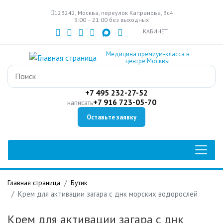
Перейти
123242, Москва, переулок Капранова, 3с4
к
9:00 – 21:00 без выходных
основному
КАБИНЕТ
содержанию
Медицина премиум-класса в
центре Москвы
+7 495 232-27-52
+7 916 723-05-70
написать
Оставьте заявку
Главная страница
Бутик
Крем для активации загара с днк морских водорослей
Крем для активации загара с днк