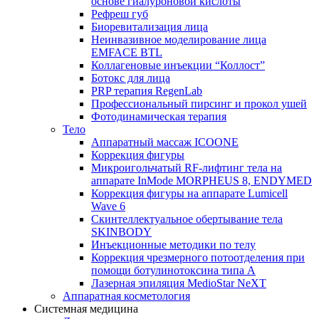
основе гиалуроновой кислоты
Рефреш губ
Биоревитализация лица
Неинвазивное моделирование лица
EMFACE BTL
Коллагеновые инъекции “Коллост”
Ботокс для лица
PRP терапия RegenLab
Профессиональный пирсинг и прокол ушей
Фотодинамическая терапия
Тело
Аппаратный массаж ICOONE
Коррекция фигуры
Микроигольчатый RF-лифтинг тела на
аппарате InMode MORPHEUS 8, ENDYMED
Коррекция фигуры на аппарате Lumicell
Wave 6
Скинтеллектуальное обертывание тела
SKINBODY
Инъекционные методики по телу
Коррекция чрезмерного потоотделения при
помощи ботулинотоксина типа А
Лазерная эпиляция MedioStar NeXT
Аппаратная косметология
Системная медицина