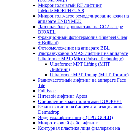
Микроигольчатый RF-лифтинг
InMode MORPHEUS 8
Микроигольчатое ремоделирование кожи на
аппарате ENDYMED
Лазерная блефаропластика на CO2 лазере
BIOXEL
Фракционный фототермолиз (Finepeel Clear
+ Brilliant)
Фотоомоложение на аппарате BBL
Ультразвуковой SMAS-лифтинг на аппарате
Ultraformer MPT (Micro Pulsed Technology)
Ultraformer MPT Lifting (МПТ
Лифтинг)
Ultraformer MPT Toning (МПТ Тонинг)
Радиочастотный лифтинг на аппарате Face
Tite
Full Face
Нитевой лифтинг Aptos
Обновление кожи пилингами DUOPEEL
Безинъекционная биоревитализация лица
Dermadrop
Эндермолифтинг лица (LPG GOLD)
Микротоковый фейслифтинг
Контурная пластика лица филлерами на