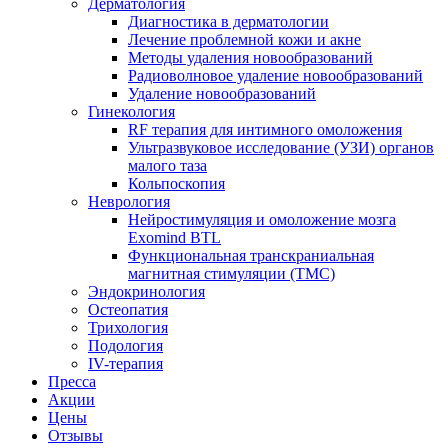
Дерматология
Диагностика в дерматологии
Лечение проблемной кожи и акне
Методы удаления новообразований
Радиоволновое удаление новообразований
Удаление новообразований
Гинекология
RF терапия для интимного омоложения
Ультразвуковое исследование (УЗИ) органов
малого таза
Кольпоскопия
Неврология
Нейростимуляция и омоложение мозга
Exomind BTL
Функциональная транскраниальная
магнитная стимуляции (ТМС)
Эндокринология
Остеопатия
Трихология
Подология
IV-терапия
Пресса
Акции
Цены
Отзывы