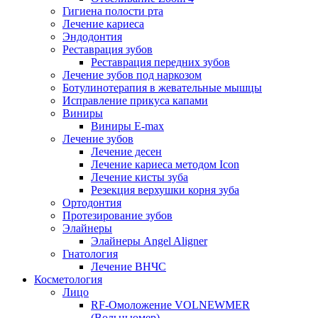
Гигиена полости рта
Лечение кариеса
Эндодонтия
Реставрация зубов
Реставрация передних зубов
Лечение зубов под наркозом
Ботулинотерапия в жевательные мышцы
Исправление прикуса капами
Виниры
Виниры E-max
Лечение зубов
Лечение десен
Лечение кариеса методом Icon
Лечение кисты зуба
Резекция верхушки корня зуба
Ортодонтия
Протезирование зубов
Элайнеры
Элайнеры Angel Aligner
Гнатология
Лечение ВНЧС
Косметология
Лицо
RF-Омоложение VOLNEWMER
(Вольньюмер)