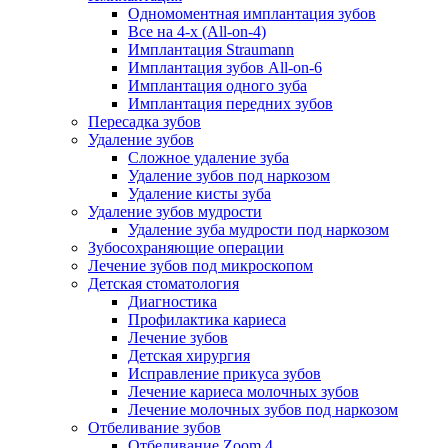
Одномоментная имплантация зубов
Все на 4-х (All-on-4)
Имплантация Straumann
Имплантация зубов All-on-6
Имплантация одного зуба
Имплантация передних зубов
Пересадка зубов
Удаление зубов
Сложное удаление зуба
Удаление зубов под наркозом
Удаление кисты зуба
Удаление зубов мудрости
Удаление зуба мудрости под наркозом
Зубосохраняющие операции
Лечение зубов под микроскопом
Детская стоматология
Диагностика
Профилактика кариеса
Лечение зубов
Детская хирургия
Исправление прикуса зубов
Лечение кариеса молочных зубов
Лечение молочных зубов под наркозом
Отбеливание зубов
Отбеливание Zoom 4