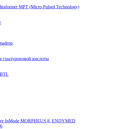
raformer MPT (Micro Pulsed Technology)
e
madrop
ве гиалуроновой кислоты
 BTL
арате InMode MORPHEUS 8, ENDYMED
 6