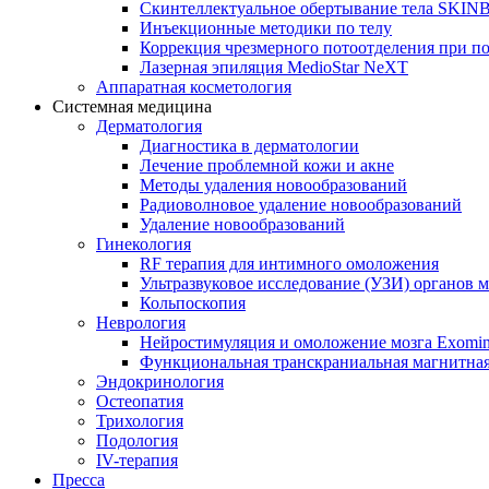
Скинтеллектуальное обертывание тела SKI
Инъекционные методики по телу
Коррекция чрезмерного потоотделения при п
Лазерная эпиляция MedioStar NeXT
Аппаратная косметология
Системная медицина
Дерматология
Диагностика в дерматологии
Лечение проблемной кожи и акне
Методы удаления новообразований
Радиоволновое удаление новообразований
Удаление новообразований
Гинекология
RF терапия для интимного омоложения
Ультразвуковое исследование (УЗИ) органов м
Кольпоскопия
Неврология
Нейростимуляция и омоложение мозга Exomi
Функциональная транскраниальная магнитна
Эндокринология
Остеопатия
Трихология
Подология
IV-терапия
Пресса