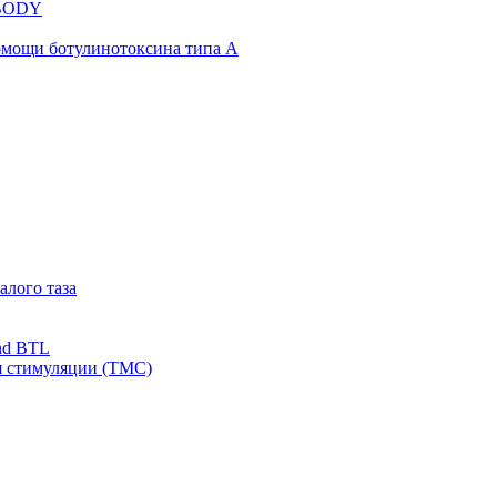
NBODY
омощи ботулинотоксина типа А
алого таза
nd BTL
я стимуляции (ТМС)