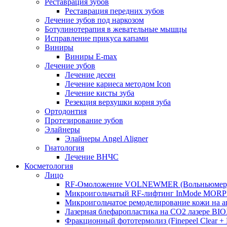
Реставрация зубов
Реставрация передних зубов
Лечение зубов под наркозом
Ботулинотерапия в жевательные мышцы
Исправление прикуса капами
Виниры
Виниры E-max
Лечение зубов
Лечение десен
Лечение кариеса методом Icon
Лечение кисты зуба
Резекция верхушки корня зуба
Ортодонтия
Протезирование зубов
Элайнеры
Элайнеры Angel Aligner
Гнатология
Лечение ВНЧС
Косметология
Лицо
RF-Омоложение VOLNEWMER (Вольньюмер
Микроигольчатый RF-лифтинг InMode MOR
Микроигольчатое ремоделирование кожи на
Лазерная блефаропластика на CO2 лазере BI
Фракционный фототермолиз (Finepeel Clear + Br