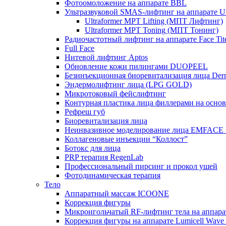
Фотоомоложение на аппарате BBL
Ультразвуковой SMAS-лифтинг на аппарате Ult
Ultraformer MPT Lifting (МПТ Лифтинг)
Ultraformer MPT Toning (МПТ Тонинг)
Радиочастотный лифтинг на аппарате Face Tit
Full Face
Нитевой лифтинг Aptos
Обновление кожи пилингами DUOPEEL
Безинъекционная биоревитализация лица Der
Эндермолифтинг лица (LPG GOLD)
Микротоковый фейслифтинг
Контурная пластика лица филлерами на осно
Рефреш губ
Биоревитализация лица
Неинвазивное моделирование лица EMFACE
Коллагеновые инъекции “Коллост”
Ботокс для лица
PRP терапия RegenLab
Профессиональный пирсинг и прокол ушей
Фотодинамическая терапия
Тело
Аппаратный массаж ICOONE
Коррекция фигуры
Микроигольчатый RF-лифтинг тела на апп
Коррекция фигуры на аппарате Lumicell Wave