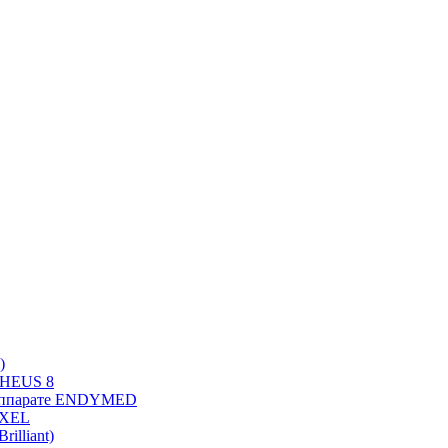
)
PHEUS 8
 аппарате ENDYMED
OXEL
illiant)