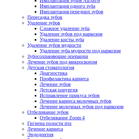
Имплантация зубов All-on-6
Имплантация одного зуба
Имплантация передних зубов
Пересадка зубов
Удаление зубов
Сложное удаление зуба
Удаление зубов под наркозом
Удаление кисты зуба
Удаление зубов мудрости
Удаление зуба мудрости под наркозом
Зубосохраняющие операции
Лечение зубов под микроскопом
Детская стоматология
Диагностика
Профилактика кариеса
Лечение зубов
Детская хирургия
Исправление прикуса зубов
Лечение кариеса молочных зубов
Лечение молочных зубов под наркозом
Отбеливание зубов
Отбеливание Zoom 4
Гигиена полости рта
Лечение кариеса
Эндодонтия